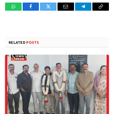
WhatsApp
Facebook
Twitter
Email
Telegram
Copy
Link
Website design development company services in Mangalore
Forex Trading Teacher in India
RELATED
POSTS