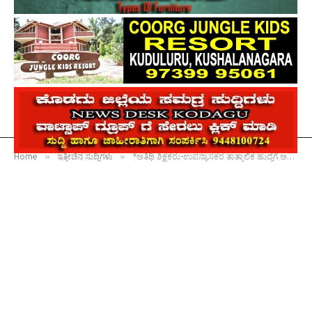
»
»
Home
ಇತ್ತೀಚಿನ ಸುದ್ದಿಗಳು
*ಅತಿಥಿ ಶಿಕ್ಷಕರು-ಉಪನ್ಯಾಸಕರ ತಾತ್ಕಾಲಿಕ ಹುದ್ದೆಗೆ ಅರ್ಜಿ ಆಹ್ವಾನ*