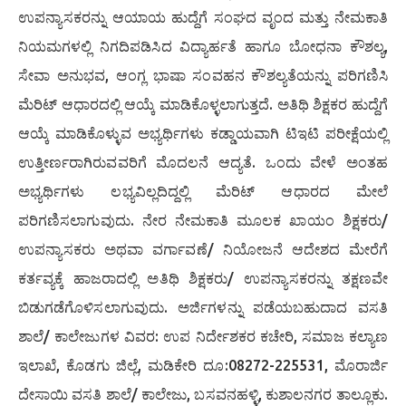
ಉಪನ್ಯಾಸಕರನ್ನು ಆಯಾಯ ಹುದ್ದೆಗೆ ಸಂಘದ ವೃಂದ ಮತ್ತು ನೇಮಕಾತಿ
ನಿಯಮಗಳಲ್ಲಿ ನಿಗದಿಪಡಿಸಿದ ವಿದ್ಯಾರ್ಹತೆ ಹಾಗೂ ಬೋಧನಾ ಕೌಶಲ್ಯ,
ಸೇವಾ ಅನುಭವ, ಆಂಗ್ಲ ಭಾಷಾ ಸಂವಹನ ಕೌಶಲ್ಯತೆಯನ್ನು ಪರಿಗಣಿಸಿ
ಮೆರಿಟ್ ಆಧಾರದಲ್ಲಿ ಆಯ್ಕೆ ಮಾಡಿಕೊಳ್ಳಲಾಗುತ್ತದೆ. ಅತಿಥಿ ಶಿಕ್ಷಕರ ಹುದ್ದೆಗೆ
ಆಯ್ಕೆ ಮಾಡಿಕೊಳ್ಳುವ ಅಭ್ಯರ್ಥಿಗಳು ಕಡ್ಡಾಯವಾಗಿ ಟಿಇಟಿ ಪರೀಕ್ಷೆಯಲ್ಲಿ
ಉತ್ತೀರ್ಣರಾಗಿರುವವರಿಗೆ ಮೊದಲನೆ ಆದ್ಯತೆ. ಒಂದು ವೇಳೆ ಅಂತಹ
ಅಭ್ಯರ್ಥಿಗಳು ಲಭ್ಯವಿಲ್ಲದಿದ್ದಲ್ಲಿ ಮೆರಿಟ್ ಆಧಾರದ ಮೇಲೆ
ಪರಿಗಣಿಸಲಾಗುವುದು. ನೇರ ನೇಮಕಾತಿ ಮೂಲಕ ಖಾಯಂ ಶಿಕ್ಷಕರು/
ಉಪನ್ಯಾಸಕರು ಅಥವಾ ವರ್ಗಾವಣೆ/ ನಿಯೋಜನೆ ಆದೇಶದ ಮೇರೆಗೆ
ಕರ್ತವ್ಯಕ್ಕೆ ಹಾಜರಾದಲ್ಲಿ ಅತಿಥಿ ಶಿಕ್ಷಕರು/ ಉಪನ್ಯಾಸಕರನ್ನು ತಕ್ಷಣವೇ
ಬಿಡುಗಡೆಗೊಳಿಸಲಾಗುವುದು. ಅರ್ಜಿಗಳನ್ನು ಪಡೆಯಬಹುದಾದ ವಸತಿ
ಶಾಲೆ/ ಕಾಲೇಜುಗಳ ವಿವರ: ಉಪ ನಿರ್ದೇಶಕರ ಕಚೇರಿ, ಸಮಾಜ ಕಲ್ಯಾಣ
ಇಲಾಖೆ, ಕೊಡಗು ಜಿಲ್ಲೆ, ಮಡಿಕೇರಿ ದೂ:08272-225531, ಮೊರಾರ್ಜಿ
ದೇಸಾಯಿ ವಸತಿ ಶಾಲೆ/ ಕಾಲೇಜು, ಬಸವನಹಳ್ಳಿ, ಕುಶಾಲನಗರ ತಾಲ್ಲೂಕು.