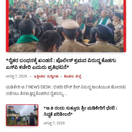
*ರೈತರ ಬಂಧನಕ್ಕೆ ಖಂಡನೆ : ಪೊಲೀಸ್ ಕ್ರಮದ ವಿರುದ್ಧ ಕೊಡಗು
ಎಸ್‍ಪಿ ಕಚೇರಿ ಎದುರು ಪ್ರತಿಭಟನೆ*
ಆಗಷ್ಟ್ 7, 2026
ಇತ್ತೀಚಿನ ಸುದ್ದಿಗಳು
ಕೊಡಗು ಜಿಲ್ಲೆ
ಮಡಿಕೇರಿ ಆ.7 NEWS DESK : ಬಿಡದಿ ಟೌನ್ ಶಿಪ್ ವಿರುದ್ಧ ಶಾಂತಿಯುತ ಹೋರಾಟ
ನಡೆಸಲು ತೆರಳುತ್ತಿದ್ದ ಕೊಡಗಿನ ರೈತರನ್ನು…
*ಆ.8 ರಂದು ಸುತ್ತೂರು ಶ್ರೀ ಮಡಿಕೇರಿಗೆ ಭೇಟಿ :
ಸಿದ್ಧತೆ ಪರಿಶೀಲನೆ*
ಆಗಷ್ಟ್ 7, 2026