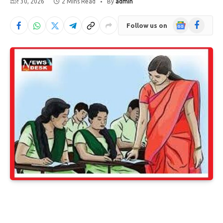
ಮೇ 30, 2026
2 Mins Read
By
admin
Google
Facebook
Follow us on
News