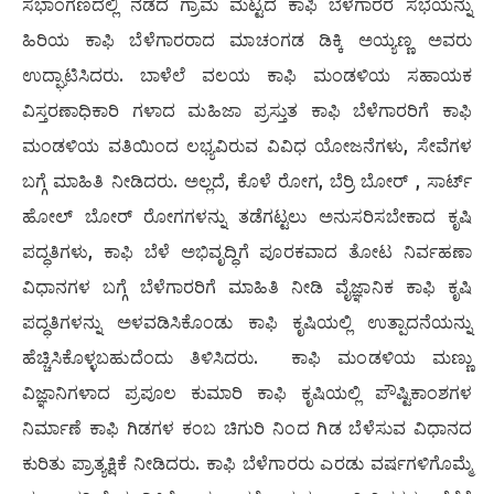
ಸಭಾಂಗಣದಲ್ಲಿ ನಡೆದ ಗ್ರಾಮ ಮಟ್ಟದ ಕಾಫಿ ಬೆಳೆಗಾರರ ಸಭೆಯನ್ನು
ಹಿರಿಯ ಕಾಫಿ ಬೆಳೆಗಾರರಾದ ಮಾಚಂಗಡ ಡಿಕ್ಕಿ ಅಯ್ಯಣ್ಣ ಅವರು
ಉದ್ಘಾಟಿಸಿದರು. ಬಾಳೆಲೆ ವಲಯ ಕಾಫಿ ಮಂಡಳಿಯ ಸಹಾಯಕ
ವಿಸ್ತರಣಾಧಿಕಾರಿ ಗಳಾದ ಮಹಿಜಾ ಪ್ರಸ್ತುತ ಕಾಫಿ ಬೆಳೆಗಾರರಿಗೆ ಕಾಫಿ
ಮಂಡಳಿಯ ವತಿಯಿಂದ ಲಭ್ಯವಿರುವ ವಿವಿಧ ಯೋಜನೆಗಳು, ಸೇವೆಗಳ
ಬಗ್ಗೆ ಮಾಹಿತಿ ನೀಡಿದರು. ಅಲ್ಲದೆ, ಕೊಳೆ ರೋಗ, ಬೆರ್ರಿ ಬೋರ್ , ಸಾರ್ಟ್
ಹೋಲ್ ಬೋರ್ ರೋಗಗಳನ್ನು ತಡೆಗಟ್ಟಲು ಅನುಸರಿಸಬೇಕಾದ ಕೃಷಿ
ಪದ್ಧತಿಗಳು, ಕಾಫಿ ಬೆಳೆ ಅಭಿವೃದ್ಧಿಗೆ ಪೂರಕವಾದ ತೋಟ ನಿರ್ವಹಣಾ
ವಿಧಾನಗಳ ಬಗ್ಗೆ ಬೆಳೆಗಾರರಿಗೆ ಮಾಹಿತಿ ನೀಡಿ ವೈಜ್ಞಾನಿಕ ಕಾಫಿ ಕೃಷಿ
ಪದ್ಧತಿಗಳನ್ನು ಅಳವಡಿಸಿಕೊಂಡು ಕಾಫಿ ಕೃಷಿಯಲ್ಲಿ ಉತ್ಪಾದನೆಯನ್ನು
ಹೆಚ್ಚಿಸಿಕೊಳ್ಳಬಹುದೆಂದು ತಿಳಿಸಿದರು. ಕಾಫಿ ಮಂಡಳಿಯ ಮಣ್ಣು
ವಿಜ್ಞಾನಿಗಳಾದ ಪ್ರಪೂಲ ಕುಮಾರಿ ಕಾಫಿ ಕೃಷಿಯಲ್ಲಿ ಪೌಷ್ಟಿಕಾಂಶಗಳ
ನಿರ್ಮಾಣೆ ಕಾಫಿ ಗಿಡಗಳ ಕಂಬ ಚಿಗುರಿ ನಿಂದ ಗಿಡ ಬೆಳೆಸುವ ವಿಧಾನದ
ಕುರಿತು ಪ್ರಾತ್ಯಕ್ಷಿಕೆ ನೀಡಿದರು. ಕಾಫಿ ಬೆಳೆಗಾರರು ಎರಡು ವರ್ಷಗಳಿಗೊಮ್ಮೆ