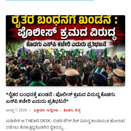
*ರೈತರ ಬಂಧನಕ್ಕೆ ಖಂಡನೆ : ಪೊಲೀಸ್ ಕ್ರಮದ ವಿರುದ್ಧ ಕೊಡಗು
ಎಸ್‍ಪಿ ಕಚೇರಿ ಎದುರು ಪ್ರತಿಭಟನೆ*
ಆಗಷ್ಟ್ 7, 2026
ಇತ್ತೀಚಿನ ಸುದ್ದಿಗಳು
ಕೊಡಗು ಜಿಲ್ಲೆ
ಮಡಿಕೇರಿ ಆ.7 NEWS DESK : ಬಿಡದಿ ಟೌನ್ ಶಿಪ್ ವಿರುದ್ಧ ಶಾಂತಿಯುತ ಹೋರಾಟ
ನಡೆಸಲು ತೆರಳುತ್ತಿದ್ದ ಕೊಡಗಿನ ರೈತರನ್ನು…