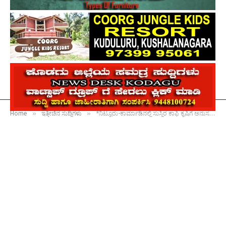
»
»
Home
ಇತ್ತೀಚಿನ ಸುದ್ದಿಗಳು
*ನಿಟ್ಟೂರು-ಕಾರ್ಮಾಡಿನಲ್ಲಿ ಸುಸ್ಥಿರ ಕಾಫಿ ಕೃಷಿಗೆ ಅನುಸರಿಸಬೇಕಾದ ಕೃಷಿ ಪದ್ಧತಿಗಳ ಕುರಿತು ಮಾಹಿತಿ ಕಾರ್ಯಕ್ರಮ*