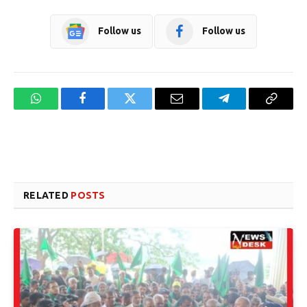
Follow us
Follow us
WhatsApp
Facebook
Twitter
Email
Telegram
Copy
Link
Website design development company services in Mangalore
Forex Trading Teacher in India
RELATED
POSTS