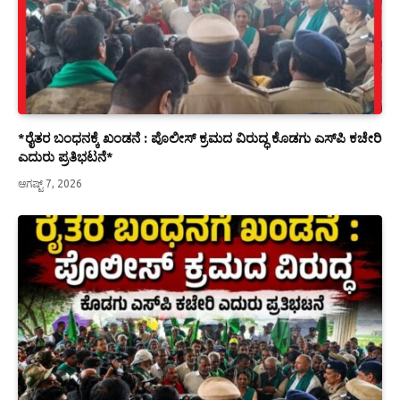
*ರೈತರ ಬಂಧನಕ್ಕೆ ಖಂಡನೆ : ಪೊಲೀಸ್ ಕ್ರಮದ ವಿರುದ್ಧ ಕೊಡಗು ಎಸ್‍ಪಿ ಕಚೇರಿ
ಎದುರು ಪ್ರತಿಭಟನೆ*
ಆಗಷ್ಟ್ 7, 2026