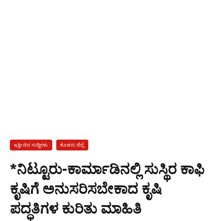
ಇತ್ತೀಚಿನ ಸುದ್ದಿಗಳು
ಕೊಡಗು ಜಿಲ್ಲೆ
*ನಿಟ್ಟೂರು-ಕಾರ್ಮಾಡಿನಲ್ಲಿ ಸುಸ್ಥಿರ ಕಾಫಿ
ಕೃಷಿಗೆ ಅನುಸರಿಸಬೇಕಾದ ಕೃಷಿ
ಪದ್ಧತಿಗಳ ಕುರಿತು ಮಾಹಿತಿ