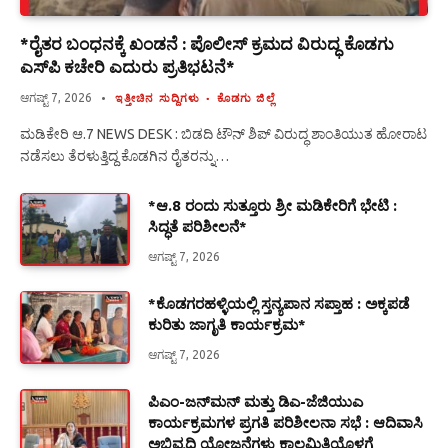
*ರೈತರ ಬಂಧನಕ್ಕೆ ಖಂಡನೆ : ಪೊಲೀಸ್ ಕ್ರಮದ ವಿರುದ್ಧ ಕೊಡಗು
ಎಸ್‍ಪಿ ಕಚೇರಿ ಎದುರು ಪ್ರತಿಭಟನೆ*
ಆಗಷ್ಟ್ 7, 2026
ಇತ್ತೀಚಿನ ಸುದ್ದಿಗಳು
ಕೊಡಗು ಜಿಲ್ಲೆ
ಮಡಿಕೇರಿ ಆ.7 NEWS DESK : ಬಿಡದಿ ಟೌನ್ ಶಿಪ್ ವಿರುದ್ಧ ಶಾಂತಿಯುತ ಹೋರಾಟ
ನಡೆಸಲು ತೆರಳುತ್ತಿದ್ದ ಕೊಡಗಿನ ರೈತರನ್ನು…
*ಆ.8 ರಂದು ಸುತ್ತೂರು ಶ್ರೀ ಮಡಿಕೇರಿಗೆ ಭೇಟಿ :
ಸಿದ್ಧತೆ ಪರಿಶೀಲನೆ*
ಆಗಷ್ಟ್ 7, 2026
*ಕೊಡಗರಹಳ್ಳಿಯಲ್ಲಿ ಸ್ತನ್ಯಪಾನ ಸಪ್ತಾಹ : ಅಕ್ಕಪಡೆ
ಕುರಿತು ಜಾಗೃತಿ ಕಾರ್ಯಕ್ರಮ*
ಆಗಷ್ಟ್ 7, 2026
ಪಿಎಂ-ಜನ್‍ಮನ್ ಮತ್ತು ಡಿಎ-ಜೆಜಿಯುಎ
ಕಾರ್ಯಕ್ರಮಗಳ ಪ್ರಗತಿ ಪರಿಶೀಲನಾ ಸಭೆ : ಆದಿವಾಸಿ
ಅಭಿವೃದ್ಧಿ ಯೋಜನೆಗಳು ಕಾಲಮಿತಿಯೊಳಗೆ