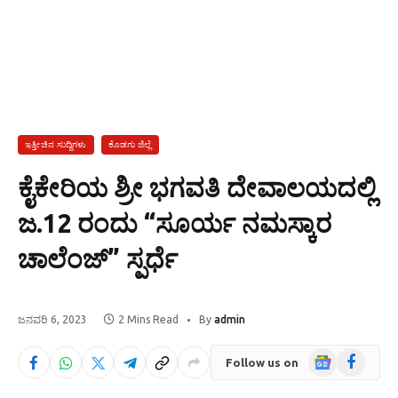
ಇತ್ತೀಚಿನ ಸುದ್ದಿಗಳು
ಕೊಡಗು ಜಿಲ್ಲೆ
ಕೈಕೇರಿಯ ಶ್ರೀ ಭಗವತಿ ದೇವಾಲಯದಲ್ಲಿ
ಜ.12 ರಂದು “ಸೂರ್ಯ ನಮಸ್ಕಾರ
ಚಾಲೆಂಜ್” ಸ್ಪರ್ಧೆ
ಜನವರಿ 6, 2023
2 Mins Read
By
admin
Google
Facebook
Follow us on
News