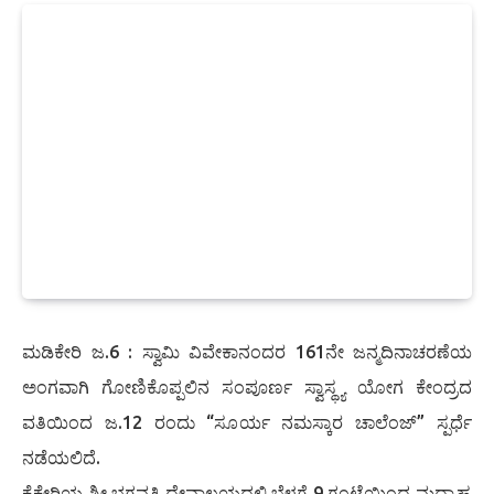
ಮಡಿಕೇರಿ ಜ.6 : ಸ್ವಾಮಿ ವಿವೇಕಾನಂದರ 161ನೇ ಜನ್ಮದಿನಾಚರಣೆಯ
ಅಂಗವಾಗಿ ಗೋಣಿಕೊಪ್ಪಲಿನ ಸಂಪೂರ್ಣ ಸ್ವಾಸ್ಥ್ಯ ಯೋಗ ಕೇಂದ್ರದ
ವತಿಯಿಂದ ಜ.12 ರಂದು “ಸೂರ್ಯ ನಮಸ್ಕಾರ ಚಾಲೆಂಜ್” ಸ್ಪರ್ಧೆ
ನಡೆಯಲಿದೆ.
ಕೈಕೇರಿಯ ಶ್ರೀ ಭಗವತಿ ದೇವಾಲಯದಲ್ಲಿ ಬೆಳಗ್ಗೆ 9 ಗಂಟೆಯಿಂದ ಮಧ್ಯಾಹ್ನ