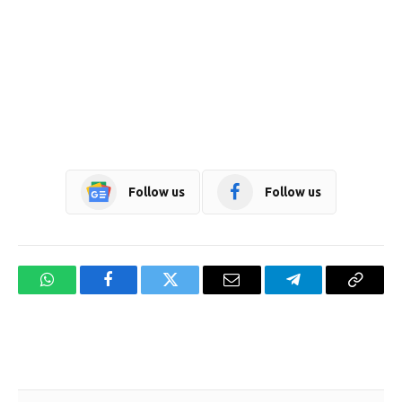
Follow us
Follow us
WhatsApp
Facebook
Twitter
Email
Telegram
Copy
Link
Website design development company services in Mangalore
Forex Trading Teacher in India