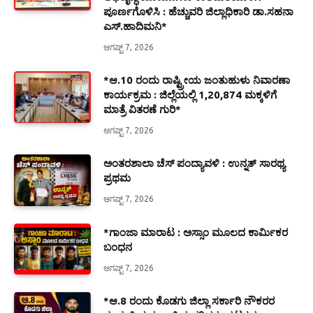
ಪೂರ್ಣಗೊಳಿಸಿ : ಹೆಚ್ಚುವರಿ ಜಿಲ್ಲಾಧಿಕಾರಿ ಡಾ.ಸಹನಾ
ಎಸ್.ಹಾದಿಮನಿ*
ಆಗಷ್ಟ್ 7, 2026
*ಆ.10 ರಂದು ರಾಷ್ಟ್ರೀಯ ಜಂತುಹುಳು ನಿವಾರಣಾ
ಕಾರ್ಯಕ್ರಮ : ಜಿಲ್ಲೆಯಲ್ಲಿ 1,20,874 ಮಕ್ಕಳಿಗೆ
ಮಾತ್ರೆ ವಿತರಣೆ ಗುರಿ*
ಆಗಷ್ಟ್ 7, 2026
ಅಂತರಶಾಲಾ ಚೆಸ್ ಪಂದ್ಯಾವಳಿ : ಉನ್ನತ್ ಸಾರಥ್ಯ
ಪ್ರಥಮ
ಆಗಷ್ಟ್ 7, 2026
*ಗಾಂಜಾ ಮಾರಾಟ : ಅಸ್ಸಾಂ ಮೂಲದ ಕಾರ್ಮಿಕರ
ಬಂಧನ
ಆಗಷ್ಟ್ 7, 2026
*ಆ.8 ರಂದು ಕೊಡಗು ಜಿಲ್ಲಾ ಸರ್ಕಾರಿ ನೌಕರರ