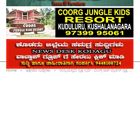
»
»
Home
ಇತ್ತೀಚಿನ ಸುದ್ದಿಗಳು
ರಾಜ್ಯಮಟ್ಟದ ನೃತ್ಯ ಸ್ಪರ್ಧೆ : ವಿಂಗ್ಸ್ ಆಫ್ ಫ್ಯಾಶನ್ ನೃತ್ಯ ಸಂಸ್ಥೆಯ ಪೂಜಾ ರಾಷ್ಟ್ರಮಟ್ಟಕ್ಕೆ ಆಯ್ಕೆ