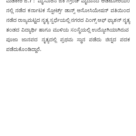
ಮಡಿಕೇರಿ ಜ.7 : ಮೈಸೂರಿನ ಜೆಕೆ ಗ್ರೌಂಡ್ ಮೈದಾನದ ಆಡಿಟೋರಿಯಂ
ನಲ್ಲಿ ನಡೆದ ಕರ್ನಾಟಕ ಸ್ಪೋರ್ಟ್ಸ್ ಡಾನ್ಸ್ ಅಸೋಸಿಯೇಷನ್ ವತಿಯಿಂದ
ನಡೆದ ರಾಜ್ಯಮಟ್ಟದ ನೃತ್ಯ ಸ್ಪರ್ಧೆಯಲ್ಲಿ ನಗರದ ವಿಂಗ್ಸ್ ಆಫ್ ಫ್ಯಾಶನ್ ನೃತ್ಯ
ತಂಡದ ವಿದ್ಯಾರ್ಥಿ ಹಾಗೂ ಮುಳಿಯ ಸಂಸ್ಥೆಯಲ್ಲಿ ಉದ್ಯೋಗಿಯಾಗಿರುವ
ಪೂಜಾ ಜಾನಪದ ನೃತ್ಯದಲ್ಲಿ ಪ್ರಥಮ ಸ್ಥಾನ ಪಡೆದು ಚಿನ್ನದ ಪದಕ
ಪಡೆದುಕೊಂಡಿದ್ದಾರೆ.