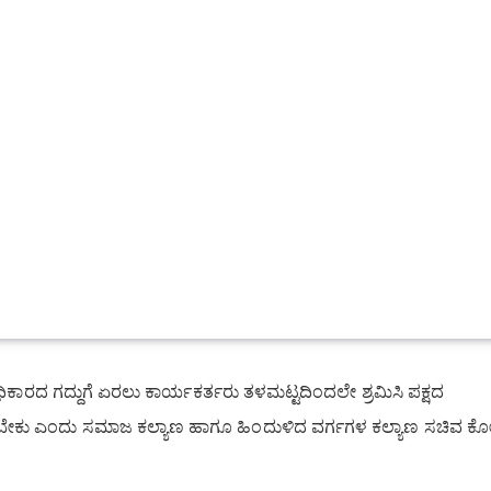
ಿಕಾರದ ಗದ್ದುಗೆ ಏರಲು ಕಾರ್ಯಕರ್ತರು ತಳಮಟ್ಟದಿಂದಲೇ ಶ್ರಮಿಸಿ ಪಕ್ಷದ
ಡಬೇಕು ಎಂದು ಸಮಾಜ ಕಲ್ಯಾಣ ಹಾಗೂ ಹಿಂದುಳಿದ ವರ್ಗಗಳ ಕಲ್ಯಾಣ ಸಚಿವ ಕ