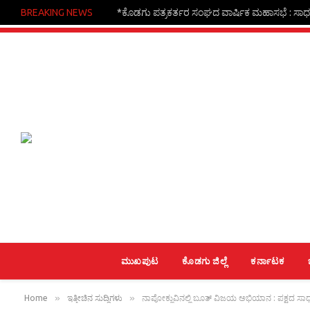
BREAKING NEWS
*ಕೊಡಗು ಪತ್ರಕರ್ತರ ಸಂಘದ ವಾರ್ಷಿಕ ಮಹಾಸಭೆ : ಸಾಧಕ
ಮುಖಪುಟ
ಕೊಡಗು ಜಿಲ್ಲೆ
ಕರ್ನಾಟಕ
»
»
Home
ಇತ್ತೀಚಿನ ಸುದ್ದಿಗಳು
ನಾಪೋಕ್ಲುವಿನಲ್ಲಿ ಬೂತ್ ವಿಜಯ ಅಭಿಯಾನ : ಪಕ್ಷದ ಸಾಧ