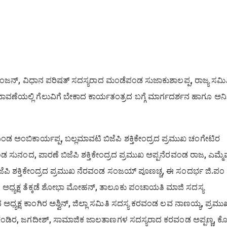
ಜನ್, ವಿಧಾನ ಪರಿಷತ್ ಸದಸ್ಯರಾದ ಮಂಡೆಪಂಡ ಸುಜಾಕುಶಾಲಪ್ಪ, ರಾಜ್ಯ ಸಮಿತ
ವಣೆಯಲ್ಲಿ ಗೆಲುವಿಗೆ ಬೇಕಾದ ಕಾರ್ಯತಂತ್ರದ ಬಗ್ಗೆ ಮಾರ್ಗದರ್ಶನ ಹಾಗೂ ಅನಿಸ
ಯಂಡ ಅಂಬಿಕಾರ್ಯಪ್ಪ, ಬಲ್ಲಮಾವಟಿ ಬಿಜೆಪಿ ಶಕ್ತಿಕೇಂದ್ರದ ಪ್ರಮುಖ ಚಂಗೇಟಿರ
ಿಯಂಡ ಸುನಂದ, ಪಾರಣೆ ಬಿಜೆಪಿ ಶಕ್ತಿಕೇಂದ್ರದ ಪ್ರಮುಖ ಅಪ್ಪನೆರವಂಡ ರಾಜ, ಎಮ್ಮ
ಬಿಜೆಪಿ ಶಕ್ತಿಕೇಂದ್ರದ ಪ್ರಮುಖ ನೆರವಂಡ ಸಂಜಯ್ ಪೂಣಚ್ಚ, ಈ ಸಂದರ್ಭ ಜಿ.ಪಂ
 ಅಧ್ಯಕ್ಷ ತೆಕ್ಕಡೆ ಶೋಭಾ ಮೋಹನ್, ತಾಲೂಕು ಪಂಚಾಯತಿ ಮಾಜಿ ಸದಸ್ಯ
ಯಕ್ಷ ಕಾಂಗಿರ ಅಶ್ವಿನ್, ಜಿಲ್ಲಾ ಸಮಿತಿ ಸದಸ್ಯ ಕರವಂಡ ಲವ ನಾಣಯ್ಯ, ಪ್ರಮ
ಡಿರ, ಜಗದೀಶ್, ಸಾಮಾಜಿಕ ಜಾಲತಾಣಗಳ ಸದಸ್ಯರಾದ ಕರವಂಡ ಅಪ್ಪಣ್ಣ, ಕ