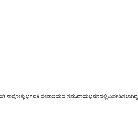
ಾಗಿ ನಾಪೋಕ್ಲು ಭಗವತಿ ದೇವಾಲಯದ ಸಮುದಾಯಭವನದಲ್ಲಿ ಏರ್ಪಡಿಸಲಾಗಿದ್ದ