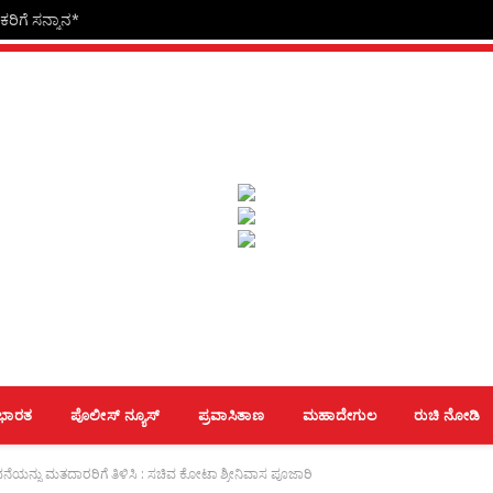
ರಿಗೆ ಸನ್ಮಾನ*
ಭಾರತ
ಪೊಲೀಸ್ ನ್ಯೂಸ್
ಪ್ರವಾಸಿತಾಣ
ಮಹಾದೇಗುಲ
ರುಚಿ ನೋಡಿ
ನೆಯನ್ನು ಮತದಾರರಿಗೆ ತಿಳಿಸಿ : ಸಚಿವ ಕೋಟಾ ಶ್ರೀನಿವಾಸ ಪೂಜಾರಿ