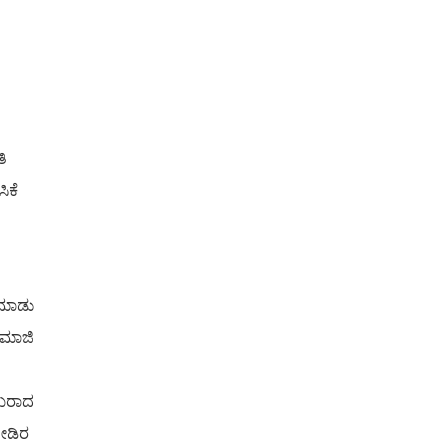
ಿ
ಿಕೆ
ೆಮಾಡು
 ಮಾಜಿ
ುಖರಾದ
ೋಡಿರ