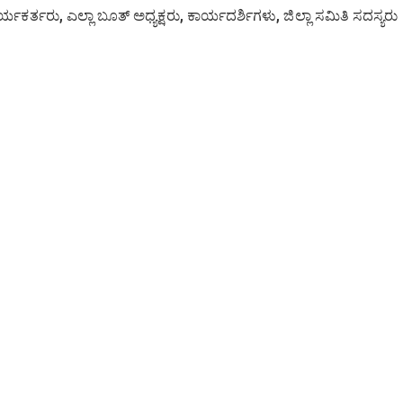
್ಯಕರ್ತರು, ಎಲ್ಲಾ ಬೂತ್ ಅಧ್ಯಕ್ಷರು, ಕಾರ್ಯದರ್ಶಿಗಳು, ಜಿಲ್ಲಾ ಸಮಿತಿ ಸದಸ್ಯರು