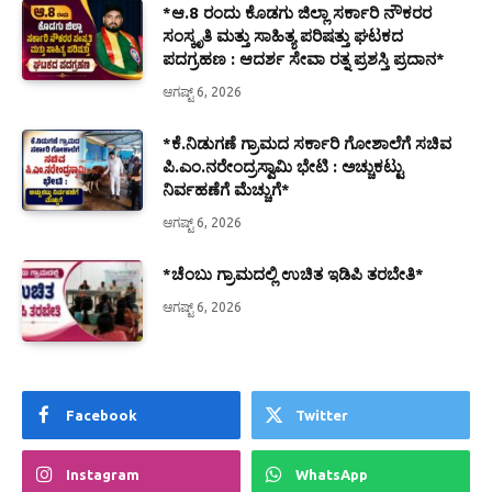
*ಆ.8 ರಂದು ಕೊಡಗು ಜಿಲ್ಲಾ ಸರ್ಕಾರಿ ನೌಕರರ
ಸಂಸ್ಕೃತಿ ಮತ್ತು ಸಾಹಿತ್ಯ ಪರಿಷತ್ತು ಘಟಕದ
ಪದಗ್ರಹಣ : ಆದರ್ಶ ಸೇವಾ ರತ್ನ ಪ್ರಶಸ್ತಿ ಪ್ರದಾನ*
ಆಗಷ್ಟ್ 6, 2026
*ಕೆ.ನಿಡುಗಣೆ ಗ್ರಾಮದ ಸರ್ಕಾರಿ ಗೋಶಾಲೆಗೆ ಸಚಿವ
ಪಿ.ಎಂ.ನರೇಂದ್ರಸ್ವಾಮಿ ಭೇಟಿ : ಅಚ್ಚುಕಟ್ಟು
ನಿರ್ವಹಣೆಗೆ ಮೆಚ್ಚುಗೆ*
ಆಗಷ್ಟ್ 6, 2026
*ಚೆಂಬು ಗ್ರಾಮದಲ್ಲಿ ಉಚಿತ ಇಡಿಪಿ ತರಬೇತಿ*
ಆಗಷ್ಟ್ 6, 2026
Facebook
Twitter
Instagram
WhatsApp