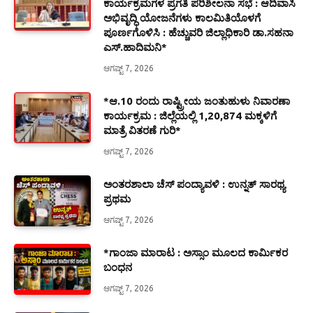
ಕಾರ್ಯಕ್ರಮಗಳ ಪ್ರಗತಿ ಪರಿಶೀಲನಾ ಸಭೆ : ಆದಿವಾಸಿ
ಅಭಿವೃದ್ಧಿ ಯೋಜನೆಗಳು ಕಾಲಮಿತಿಯೊಳಗೆ
ಪೂರ್ಣಗೊಳಿಸಿ : ಹೆಚ್ಚುವರಿ ಜಿಲ್ಲಾಧಿಕಾರಿ ಡಾ.ಸಹನಾ
ಎಸ್.ಹಾದಿಮನಿ*
ಆಗಷ್ಟ್ 7, 2026
*ಆ.10 ರಂದು ರಾಷ್ಟ್ರೀಯ ಜಂತುಹುಳು ನಿವಾರಣಾ
ಕಾರ್ಯಕ್ರಮ : ಜಿಲ್ಲೆಯಲ್ಲಿ 1,20,874 ಮಕ್ಕಳಿಗೆ
ಮಾತ್ರೆ ವಿತರಣೆ ಗುರಿ*
ಆಗಷ್ಟ್ 7, 2026
ಅಂತರಶಾಲಾ ಚೆಸ್ ಪಂದ್ಯಾವಳಿ : ಉನ್ನತ್ ಸಾರಥ್ಯ
ಪ್ರಥಮ
ಆಗಷ್ಟ್ 7, 2026
*ಗಾಂಜಾ ಮಾರಾಟ : ಅಸ್ಸಾಂ ಮೂಲದ ಕಾರ್ಮಿಕರ
ಬಂಧನ
ಆಗಷ್ಟ್ 7, 2026