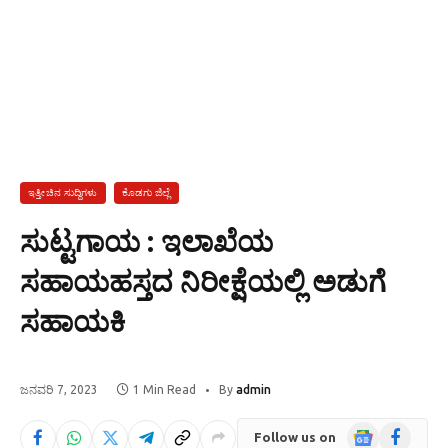
ಇತ್ತೀಚಿನ ಸುದ್ದಿಗಳು
ಕೊಡಗು ಜಿಲ್ಲೆ
ಸುಟ್ಟಗಾಯ : ಇಲಾಖೆಯ
ಸಹಾಯಹಸ್ತದ ನಿರೀಕ್ಷೆಯಲ್ಲಿ ಅಡುಗೆ
ಸಹಾಯಕಿ
ಜನವರಿ 7, 2023
1 Min Read
By
admin
Google
Facebook
Follow us on