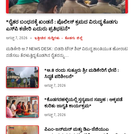
*ರೈತರ ಬಂಧನಕ್ಕೆ ಖಂಡನೆ : ಪೊಲೀಸ್ ಕ್ರಮದ ವಿರುದ್ಧ ಕೊಡಗು
ಎಸ್‍ಪಿ ಕಚೇರಿ ಎದುರು ಪ್ರತಿಭಟನೆ*
ಆಗಷ್ಟ್ 7, 2026
ಇತ್ತೀಚಿನ ಸುದ್ದಿಗಳು
ಕೊಡಗು ಜಿಲ್ಲೆ
ಮಡಿಕೇರಿ ಆ.7 NEWS DESK : ಬಿಡದಿ ಟೌನ್ ಶಿಪ್ ವಿರುದ್ಧ ಶಾಂತಿಯುತ ಹೋರಾಟ
ನಡೆಸಲು ತೆರಳುತ್ತಿದ್ದ ಕೊಡಗಿನ ರೈತರನ್ನು…
*ಆ.8 ರಂದು ಸುತ್ತೂರು ಶ್ರೀ ಮಡಿಕೇರಿಗೆ ಭೇಟಿ :
ಸಿದ್ಧತೆ ಪರಿಶೀಲನೆ*
ಆಗಷ್ಟ್ 7, 2026
*ಕೊಡಗರಹಳ್ಳಿಯಲ್ಲಿ ಸ್ತನ್ಯಪಾನ ಸಪ್ತಾಹ : ಅಕ್ಕಪಡೆ
ಕುರಿತು ಜಾಗೃತಿ ಕಾರ್ಯಕ್ರಮ*
ಆಗಷ್ಟ್ 7, 2026
ಪಿಎಂ-ಜನ್‍ಮನ್ ಮತ್ತು ಡಿಎ-ಜೆಜಿಯುಎ