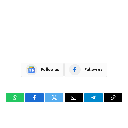
Follow us
Follow us
WhatsApp
Facebook
Twitter
Email
Telegram
Copy
Link
Website design development company services in Mangalore
Forex Trading Teacher in India