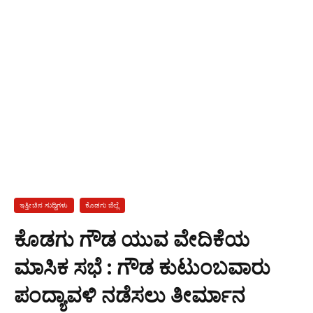
ಇತ್ತೀಚಿನ ಸುದ್ದಿಗಳು
ಕೊಡಗು ಜಿಲ್ಲೆ
ಕೊಡಗು ಗೌಡ ಯುವ ವೇದಿಕೆಯ
ಮಾಸಿಕ ಸಭೆ : ಗೌಡ ಕುಟುಂಬವಾರು
ಪಂದ್ಯಾವಳಿ ನಡೆಸಲು ತೀರ್ಮಾನ