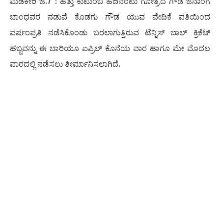
ಮಡಿಕೇರಿ ಜ.7 : ಹತ್ತು ಕುಟುಂಬ ಹದಿನೆಂಟು ಗೋತ್ರದ ಗೌಡ ಜನಾಂಗ
ಬಾಂಧವರ ನಡುವೆ ಕೊಡಗು ಗೌಡ ಯುವ ವೇದಿಕೆ ವತಿಯಿಂದ
ವರ್ಷಂಪ್ರತಿ ನಡೆಸಿಕೊಂಡು ಬರಲಾಗುತ್ತಿರುವ ಟೆನ್ನಿಸ್ ಬಾಲ್ ಕ್ರಿಕೆಟ್
ಹಬ್ಬವನ್ನು ಈ ಬಾರಿಯೂ ಏಪ್ರಿಲ್ ಕೊನೆಯ ವಾರ ಹಾಗೂ ಮೇ ಮೊದಲ
ವಾರದಲ್ಲಿ ನಡೆಸಲು ತೀರ್ಮಾನಿಸಲಾಗಿದೆ.