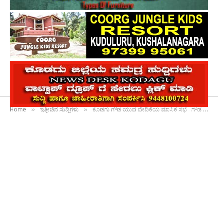
»
»
Home
ಇತ್ತೀಚಿನ ಸುದ್ದಿಗಳು
ಕೊಡಗು ಗೌಡ ಯುವ ವೇದಿಕೆಯ ಮಾಸಿಕ ಸಭೆ : ಗೌಡ ಕುಟುಂಬವಾರು ಪಂದ್ಯಾವಳಿ ನಡೆಸಲು ತೀರ್ಮಾನ