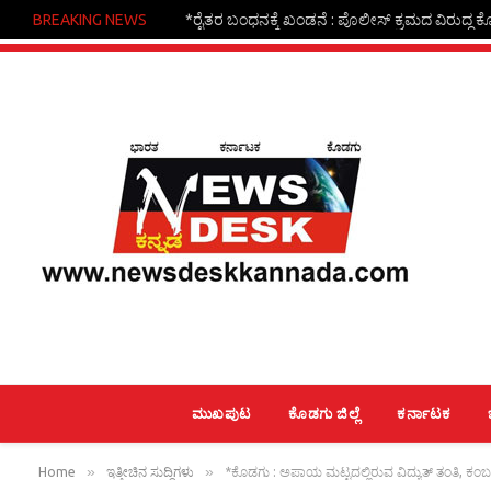
BREAKING NEWS
*ರೈತರ ಬಂಧನಕ್ಕೆ ಖಂಡನೆ : ಪೊಲೀಸ್ ಕ್ರಮದ ವಿರುದ್ಧ ಕ
ಮುಖಪುಟ
ಕೊಡಗು ಜಿಲ್ಲೆ
ಕರ್ನಾಟಕ
»
»
Home
ಇತ್ತೀಚಿನ ಸುದ್ದಿಗಳು
*ಕೊಡಗು : ಅಪಾಯ ಮಟ್ಟದಲ್ಲಿರುವ ವಿದ್ಯುತ್ ತಂತಿ, ಕ