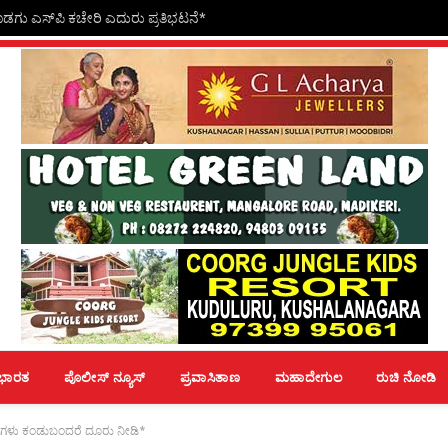
ೊಡಗು ಎಸ್‍ಪಿ ಕಚೇರಿ ಎದುರು ಪ್ರತಿಭಟನೆ*
ಭಾರತ
ಪೊಲೀಸ್ ನ್ಯೂಸ್
ಪ್ರವಾಸಿತಾಣ
ಮಹಾದೇಗುಲ
ರುಚಿ ನೋಡಿ
ಂಬಗಳು ಕಂಡುಬಂದರೆ ದೂರು ನೀಡಿ*