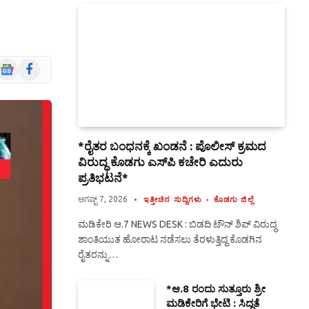
Google
Facebook
News
*ರೈತರ ಬಂಧನಕ್ಕೆ ಖಂಡನೆ : ಪೊಲೀಸ್ ಕ್ರಮದ
ವಿರುದ್ಧ ಕೊಡಗು ಎಸ್‍ಪಿ ಕಚೇರಿ ಎದುರು
ಪ್ರತಿಭಟನೆ*
ಆಗಷ್ಟ್ 7, 2026
ಇತ್ತೀಚಿನ ಸುದ್ದಿಗಳು
ಕೊಡಗು ಜಿಲ್ಲೆ
ಮಡಿಕೇರಿ ಆ.7 NEWS DESK : ಬಿಡದಿ ಟೌನ್ ಶಿಪ್ ವಿರುದ್ಧ
ಶಾಂತಿಯುತ ಹೋರಾಟ ನಡೆಸಲು ತೆರಳುತ್ತಿದ್ದ ಕೊಡಗಿನ
ರೈತರನ್ನು…
*ಆ.8 ರಂದು ಸುತ್ತೂರು ಶ್ರೀ
ಮಡಿಕೇರಿಗೆ ಭೇಟಿ : ಸಿದ್ಧತೆ