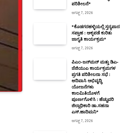
ಪರಿಶೀಲನೆ*
ಆಗಷ್ಟ್ 7, 2026
*ಕೊಡಗರಹಳ್ಳಿಯಲ್ಲಿ ಸ್ತನ್ಯಪಾನ
ಸಪ್ತಾಹ : ಅಕ್ಕಪಡೆ ಕುರಿತು
ಜಾಗೃತಿ ಕಾರ್ಯಕ್ರಮ*
ಆಗಷ್ಟ್ 7, 2026
ಪಿಎಂ-ಜನ್‍ಮನ್ ಮತ್ತು ಡಿಎ-
ಜೆಜಿಯುಎ ಕಾರ್ಯಕ್ರಮಗಳ
ಪ್ರಗತಿ ಪರಿಶೀಲನಾ ಸಭೆ :
ಆದಿವಾಸಿ ಅಭಿವೃದ್ಧಿ
ಯೋಜನೆಗಳು
ಕಾಲಮಿತಿಯೊಳಗೆ
ಪೂರ್ಣಗೊಳಿಸಿ : ಹೆಚ್ಚುವರಿ
ಜಿಲ್ಲಾಧಿಕಾರಿ ಡಾ.ಸಹನಾ
ಎಸ್.ಹಾದಿಮನಿ*
ಆಗಷ್ಟ್ 7, 2026