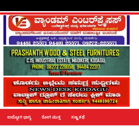
ಉದ್ಯೋಗ ಭಾಗ್ಯ
ರೋಗ ಮುಕ್ತ
ಸಣ್ಣ ಕಥೆ