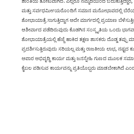
ಶಾಂತಿಯ ತೋಟವಾಗಿದೆ. ಎಲ್ಲರೂ ನೆಮ್ಮದಿಯಿಂದ ಬದುಕುತ್ತಿದ್ದಾರೆ, ಎಲ
ಮತ್ತು ಸರ್ವಧರ್ಮೀಯರೊಂದಿಗೆ ಸಮಾನ ಮನೋಭಾವದಲ್ಲಿ ಬೆರೆಯುತ
ಶೋಭಾಯಾತ್ರೆ ಸಾಗುತ್ತಿದ್ದಾಗ ಅದೇ ಮಾರ್ಗದಲ್ಲಿ ಪ್ರಯಾಣ ಬೆಳೆಸು
ಆಶೀರ್ವಾದ ಪಡೆದಿರುವುದು ಕೊಡಗಿನ ಸಂಸ್ಕೃತಿಯ ಒಂದು ಭಾಗವಾ
ಶೋಭಾಯಾತ್ರೆಯಲ್ಲಿ ಹೆಜ್ಜೆ ಹಾಕಿದ ತಕ್ಷಣ ಶಾಸಕರು ದೊಡ್ಡ ತಪ್ಪು 
ಪ್ರದರ್ಶಿಸುತ್ತಿರುವುದು ಸರಿಯಲ್ಲ ಮತ್ತು ರಾಜಕೀಯ ಲಾಭ, ನಷ್ಟದ ಕ
ಅಪಾರ ಅಭಿವೃದ್ಧಿ ಕಾರ್ಯ ಮತ್ತು ಜನಸ್ನೇಹಿ ಗುಣದ ಮೂಲಕ ಸಮಾಜ
ಕೈಬಲ ಪಡಿಸುವ ಕಾರ್ಯವನ್ನು ಪ್ರತಿಯೊಬ್ಬರು ಮಾಡಬೇಕಾಗಿದೆ ಎಂದು ತ