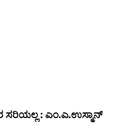
ರ ಸರಿಯಲ್ಲ : ಎಂ.ಎ.ಉಸ್ಮಾನ್