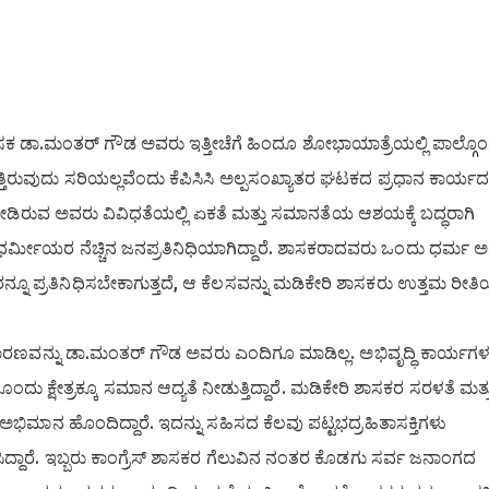
ಿ ಶಾಸಕ ಡಾ.ಮಂತರ್ ಗೌಡ ಅವರು ಇತ್ತೀಚೆಗೆ ಹಿಂದೂ ಶೋಭಾಯಾತ್ರೆಯಲ್ಲಿ ಪಾಲ್ಗೊ
್ತಿರುವುದು ಸರಿಯಲ್ಲವೆಂದು ಕೆಪಿಸಿಸಿ ಅಲ್ಪಸಂಖ್ಯಾತರ ಘಟಕದ ಪ್ರಧಾನ ಕಾರ್ಯದರ
ೆ ನೀಡಿರುವ ಅವರು ವಿವಿಧತೆಯಲ್ಲಿ ಏಕತೆ ಮತ್ತು ಸಮಾನತೆಯ ಆಶಯಕ್ಕೆ ಬದ್ಧರಾಗಿ
ಧರ್ಮೀಯರ ನೆಚ್ಚಿನ ಜನಪ್ರತಿನಿಧಿಯಾಗಿದ್ದಾರೆ. ಶಾಸಕರಾದವರು ಒಂದು ಧರ್ಮ 
ನೂ ಪ್ರತಿನಿಧಿಸಬೇಕಾಗುತ್ತದೆ, ಆ ಕೆಲಸವನ್ನು ಮಡಿಕೇರಿ ಶಾಸಕರು ಉತ್ತಮ ರೀತಿಯ
ಾರಣವನ್ನು ಡಾ.ಮಂತರ್ ಗೌಡ ಅವರು ಎಂದಿಗೂ ಮಾಡಿಲ್ಲ. ಅಭಿವೃದ್ಧಿ ಕಾರ್ಯಗಳಲ್
ು ಕ್ಷೇತ್ರಕ್ಕೂ ಸಮಾನ ಆದ್ಯತೆ ನೀಡುತ್ತಿದ್ದಾರೆ. ಮಡಿಕೇರಿ ಶಾಸಕರ ಸರಳತೆ ಮತ್ತ
ಿಮಾನ ಹೊಂದಿದ್ದಾರೆ. ಇದನ್ನು ಸಹಿಸದ ಕೆಲವು ಪಟ್ಟಭದ್ರಹಿತಾಸಕ್ತಿಗಳು
ಿಸಿದ್ದಾರೆ. ಇಬ್ಬರು ಕಾಂಗ್ರೆಸ್ ಶಾಸಕರ ಗೆಲುವಿನ ನಂತರ ಕೊಡಗು ಸರ್ವ ಜನಾಂಗದ