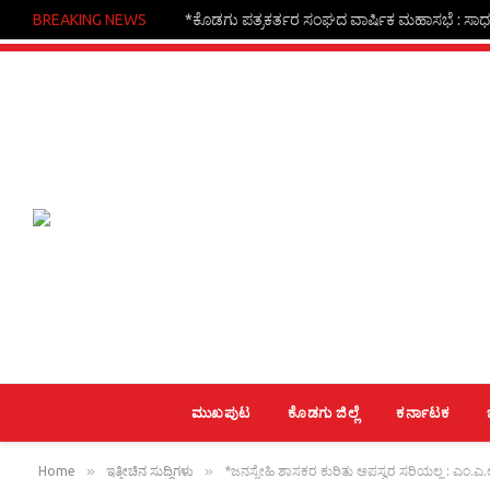
BREAKING NEWS
*ಕೊಡಗು ಪತ್ರಕರ್ತರ ಸಂಘದ ವಾರ್ಷಿಕ ಮಹಾಸಭೆ : ಸಾಧಕ
ಮುಖಪುಟ
ಕೊಡಗು ಜಿಲ್ಲೆ
ಕರ್ನಾಟಕ
»
»
Home
ಇತ್ತೀಚಿನ ಸುದ್ದಿಗಳು
*ಜನಸ್ನೇಹಿ ಶಾಸಕರ ಕುರಿತು ಅಪಸ್ವರ ಸರಿಯಲ್ಲ : ಎಂ