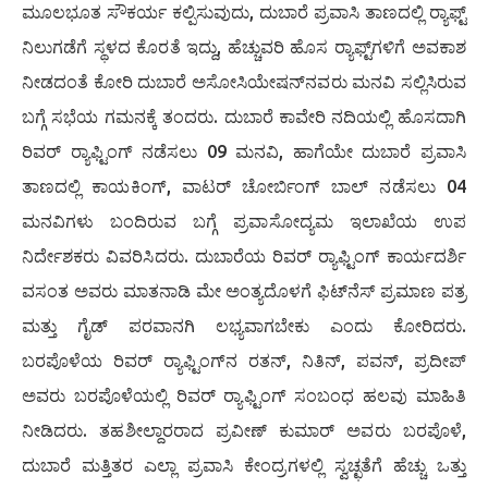
ಮೂಲಭೂತ ಸೌಕರ್ಯ ಕಲ್ಪಿಸುವುದು, ದುಬಾರೆ ಪ್ರವಾಸಿ ತಾಣದಲ್ಲಿ ರ‍್ಯಾಫ್ಟ್
ನಿಲುಗಡೆಗೆ ಸ್ಥಳದ ಕೊರತೆ ಇದ್ದು, ಹೆಚ್ಚುವರಿ ಹೊಸ ರ‍್ಯಾಫ್ಟ್‌ಗಳಿಗೆ ಅವಕಾಶ
ನೀಡದಂತೆ ಕೋರಿ ದುಬಾರೆ ಅಸೋಸಿಯೇಷನ್‌ನವರು ಮನವಿ ಸಲ್ಲಿಸಿರುವ
ಬಗ್ಗೆ ಸಭೆಯ ಗಮನಕ್ಕೆ ತಂದರು. ದುಬಾರೆ ಕಾವೇರಿ ನದಿಯಲ್ಲಿ ಹೊಸದಾಗಿ
ರಿವರ್ ರ‍್ಯಾಫ್ಟಿಂಗ್ ನಡೆಸಲು 09 ಮನವಿ, ಹಾಗೆಯೇ ದುಬಾರೆ ಪ್ರವಾಸಿ
ತಾಣದಲ್ಲಿ ಕಾಯಕಿಂಗ್, ವಾಟರ್ ಚೋರ್ಬಿಂಗ್ ಬಾಲ್ ನಡೆಸಲು 04
ಮನವಿಗಳು ಬಂದಿರುವ ಬಗ್ಗೆ ಪ್ರವಾಸೋದ್ಯಮ ಇಲಾಖೆಯ ಉಪ
ನಿರ್ದೇಶಕರು ವಿವರಿಸಿದರು. ದುಬಾರೆಯ ರಿವರ್ ರ‍್ಯಾಫ್ಟಿಂಗ್ ಕಾರ್ಯದರ್ಶಿ
ವಸಂತ ಅವರು ಮಾತನಾಡಿ ಮೇ ಅಂತ್ಯದೊಳಗೆ ಫಿಟ್‌ನೆಸ್ ಪ್ರಮಾಣ ಪತ್ರ
ಮತ್ತು ಗೈಡ್ ಪರವಾನಗಿ ಲಭ್ಯವಾಗಬೇಕು ಎಂದು ಕೋರಿದರು.
ಬರಪೊಳೆಯ ರಿವರ್ ರ‍್ಯಾಫ್ಟಿಂಗ್‌ನ ರತನ್, ನಿತಿನ್, ಪವನ್, ಪ್ರದೀಪ್
ಅವರು ಬರಪೊಳೆಯಲ್ಲಿ ರಿವರ್ ರ‍್ಯಾಫ್ಟಿಂಗ್ ಸಂಬಂಧ ಹಲವು ಮಾಹಿತಿ
ನೀಡಿದರು. ತಹಶೀಲ್ದಾರರಾದ ಪ್ರವೀಣ್ ಕುಮಾರ್ ಅವರು ಬರಪೊಳೆ,
ದುಬಾರೆ ಮತ್ತಿತರ ಎಲ್ಲಾ ಪ್ರವಾಸಿ ಕೇಂದ್ರಗಳಲ್ಲಿ ಸ್ವಚ್ಛತೆಗೆ ಹೆಚ್ಚು ಒತ್ತು