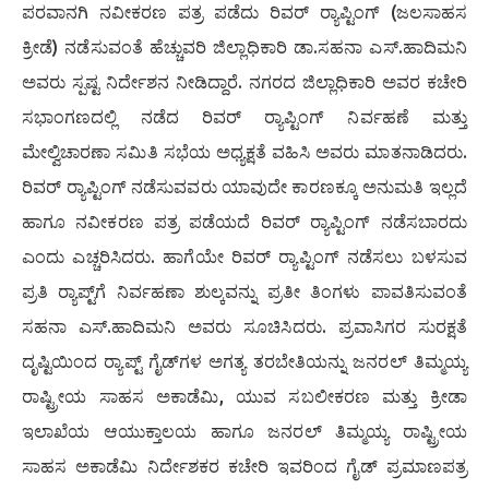
ಪರವಾನಗಿ ನವೀಕರಣ ಪತ್ರ ಪಡೆದು ರಿವರ್ ರ‍್ಯಾಪ್ಟಿಂಗ್ (ಜಲಸಾಹಸ
ಕ್ರೀಡೆ) ನಡೆಸುವಂತೆ ಹೆಚ್ಚುವರಿ ಜಿಲ್ಲಾಧಿಕಾರಿ ಡಾ.ಸಹನಾ ಎಸ್.ಹಾದಿಮನಿ
ಅವರು ಸ್ಪಷ್ಟ ನಿರ್ದೇಶನ ನೀಡಿದ್ದಾರೆ. ನಗರದ ಜಿಲ್ಲಾಧಿಕಾರಿ ಅವರ ಕಚೇರಿ
ಸಭಾಂಗಣದಲ್ಲಿ ನಡೆದ ರಿವರ್ ರ‍್ಯಾಪ್ಟಿಂಗ್ ನಿರ್ವಹಣೆ ಮತ್ತು
ಮೇಲ್ವಿಚಾರಣಾ ಸಮಿತಿ ಸಭೆಯ ಅಧ್ಯಕ್ಷತೆ ವಹಿಸಿ ಅವರು ಮಾತನಾಡಿದರು.
ರಿವರ್ ರ‍್ಯಾಪ್ಟಿಂಗ್ ನಡೆಸುವವರು ಯಾವುದೇ ಕಾರಣಕ್ಕೂ ಅನುಮತಿ ಇಲ್ಲದೆ
ಹಾಗೂ ನವೀಕರಣ ಪತ್ರ ಪಡೆಯದೆ ರಿವರ್ ರ‍್ಯಾಪ್ಟಿಂಗ್ ನಡೆಸಬಾರದು
ಎಂದು ಎಚ್ಚರಿಸಿದರು. ಹಾಗೆಯೇ ರಿವರ್ ರ‍್ಯಾಪ್ಟಿಂಗ್ ನಡೆಸಲು ಬಳಸುವ
ಪ್ರತಿ ರ‍್ಯಾಪ್ಟ್‌ಗೆ ನಿರ್ವಹಣಾ ಶುಲ್ಕವನ್ನು ಪ್ರತೀ ತಿಂಗಳು ಪಾವತಿಸುವಂತೆ
ಸಹನಾ ಎಸ್.ಹಾದಿಮನಿ ಅವರು ಸೂಚಿಸಿದರು. ಪ್ರವಾಸಿಗರ ಸುರಕ್ಷತೆ
ದೃಷ್ಟಿಯಿಂದ ರ‍್ಯಾಪ್ಟ್ ಗೈಡ್‌ಗಳ ಅಗತ್ಯ ತರಬೇತಿಯನ್ನು ಜನರಲ್ ತಿಮ್ಮಯ್ಯ
ರಾಷ್ಟ್ರೀಯ ಸಾಹಸ ಅಕಾಡೆಮಿ, ಯುವ ಸಬಲೀಕರಣ ಮತ್ತು ಕ್ರೀಡಾ
ಇಲಾಖೆಯ ಆಯುಕ್ತಾಲಯ ಹಾಗೂ ಜನರಲ್ ತಿಮ್ಮಯ್ಯ ರಾಷ್ಟ್ರೀಯ
ಸಾಹಸ ಅಕಾಡೆಮಿ ನಿರ್ದೇಶಕರ ಕಚೇರಿ ಇವರಿಂದ ಗೈಡ್ ಪ್ರಮಾಣಪತ್ರ