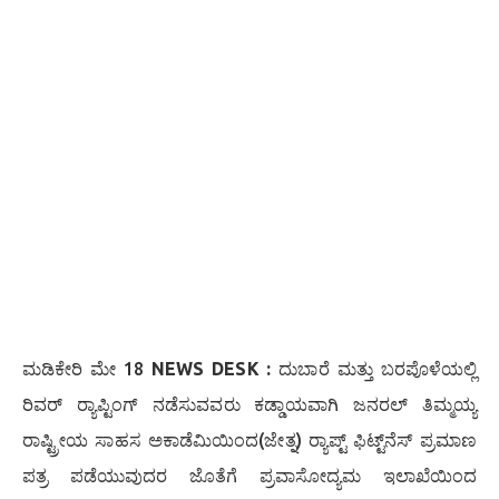
ಮಡಿಕೇರಿ ಮೇ 18
NEWS DESK :
ದುಬಾರೆ ಮತ್ತು ಬರಪೊಳೆಯಲ್ಲಿ
ರಿವರ್ ರ‍್ಯಾಪ್ಟಿಂಗ್ ನಡೆಸುವವರು ಕಡ್ಡಾಯವಾಗಿ ಜನರಲ್ ತಿಮ್ಮಯ್ಯ
ರಾಷ್ಟ್ರೀಯ ಸಾಹಸ ಅಕಾಡೆಮಿಯಿಂದ(ಜೇತ್ನ) ರ‍್ಯಾಪ್ಟ್ ಫಿಟ್ಟ್‌ನೆಸ್ ಪ್ರಮಾಣ
ಪತ್ರ ಪಡೆಯುವುದರ ಜೊತೆಗೆ ಪ್ರವಾಸೋದ್ಯಮ ಇಲಾಖೆಯಿಂದ