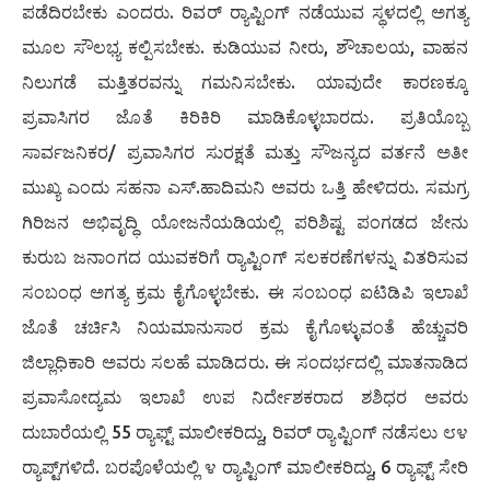
ಪಡೆದಿರಬೇಕು ಎಂದರು. ರಿವರ್ ರ‍್ಯಾಪ್ಟಿಂಗ್ ನಡೆಯುವ ಸ್ಥಳದಲ್ಲಿ ಅಗತ್ಯ
ಮೂಲ ಸೌಲಭ್ಯ ಕಲ್ಪಿಸಬೇಕು. ಕುಡಿಯುವ ನೀರು, ಶೌಚಾಲಯ, ವಾಹನ
ನಿಲುಗಡೆ ಮತ್ತಿತರವನ್ನು ಗಮನಿಸಬೇಕು. ಯಾವುದೇ ಕಾರಣಕ್ಕೂ
ಪ್ರವಾಸಿಗರ ಜೊತೆ ಕಿರಿಕಿರಿ ಮಾಡಿಕೊಳ್ಳಬಾರದು. ಪ್ರತಿಯೊಬ್ಬ
ಸಾರ್ವಜನಿಕರ/ ಪ್ರವಾಸಿಗರ ಸುರಕ್ಷತೆ ಮತ್ತು ಸೌಜನ್ಯದ ವರ್ತನೆ ಅತೀ
ಮುಖ್ಯ ಎಂದು ಸಹನಾ ಎಸ್.ಹಾದಿಮನಿ ಅವರು ಒತ್ತಿ ಹೇಳಿದರು. ಸಮಗ್ರ
ಗಿರಿಜನ ಅಭಿವೃದ್ಧಿ ಯೋಜನೆಯಡಿಯಲ್ಲಿ ಪರಿಶಿಷ್ಟ ಪಂಗಡದ ಜೇನು
ಕುರುಬ ಜನಾಂಗದ ಯುವಕರಿಗೆ ರ‍್ಯಾಪ್ಟಿಂಗ್ ಸಲಕರಣೆಗಳನ್ನು ವಿತರಿಸುವ
ಸಂಬಂಧ ಅಗತ್ಯ ಕ್ರಮ ಕೈಗೊಳ್ಳಬೇಕು. ಈ ಸಂಬಂಧ ಐಟಿಡಿಪಿ ಇಲಾಖೆ
ಜೊತೆ ಚರ್ಚಿಸಿ ನಿಯಮಾನುಸಾರ ಕ್ರಮ ಕೈಗೊಳ್ಳುವಂತೆ ಹೆಚ್ಚುವರಿ
ಜಿಲ್ಲಾಧಿಕಾರಿ ಅವರು ಸಲಹೆ ಮಾಡಿದರು. ಈ ಸಂದರ್ಭದಲ್ಲಿ ಮಾತನಾಡಿದ
ಪ್ರವಾಸೋದ್ಯಮ ಇಲಾಖೆ ಉಪ ನಿರ್ದೇಶಕರಾದ ಶಶಿಧರ ಅವರು
ದುಬಾರೆಯಲ್ಲಿ 55 ರ‍್ಯಾಫ್ಟ್ ಮಾಲೀಕರಿದ್ದು, ರಿವರ್ ರ‍್ಯಾಪ್ಟಿಂಗ್ ನಡೆಸಲು ೮೪
ರ‍್ಯಾಪ್ಟ್‌ಗಳಿದೆ. ಬರಪೊಳೆಯಲ್ಲಿ ೪ ರ‍್ಯಾಪ್ಟಿಂಗ್ ಮಾಲೀಕರಿದ್ದು, 6 ರ‍್ಯಾಫ್ಟ್ ಸೇರಿ