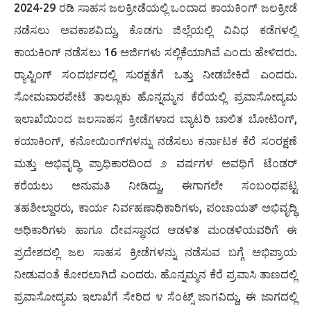
2024-29 ರಡಿ ಸಾಹಸ ಜಲಕ್ರೀಡೆಯಲ್ಲಿ ಒಂದಾದ ಕಾಯಕಿಂಗ್ ಜಲಕ್ರೀಡೆ
ನಡೆಸಲು ಅವಕಾಶವಿದ್ದು, ಕೊಡಗು ಜಿಲ್ಲೆಯಲ್ಲಿ ವಿವಿಧ ಕಡೆಗಳಲ್ಲಿ
ಕಾಯಕಿಂಗ್ ನಡೆಸಲು 16 ಅರ್ಜಿಗಳು ಸಲ್ಲಿಕೆಯಾಗಿವೆ ಎಂದು ಹೇಳಿದರು.
ರ‍್ಯಾಪ್ಟಿಂಗ್ ಸಂದರ್ಭದಲ್ಲಿ ಸುರಕ್ಷತೆಗೆ ಒತ್ತು ನೀಡಬೇಕಿದೆ ಎಂದರು.
ಸೋಮವಾರಪೇಟೆ ತಾಲ್ಲೂಕು ಹೊನ್ನಮ್ಮನ ಕೆರೆಯಲ್ಲಿ ಪ್ರವಾಸೋದ್ಯಮ
ಇಲಾಖೆಯಿಂದ ಜಲಸಾಹಸ ಕ್ರೀಡೆಗಳಾದ ಬ್ಯಾಟರಿ ಚಾಲಿತ ಬೋಟಿಂಗ್,
ಕಯಾಕಿಂಗ್, ಕನೋಯಿಂಗ್‌ಗಳನ್ನು ನಡೆಸಲು ಕರ್ನಾಟಕ ಕೆರೆ ಸಂರಕ್ಷಣೆ
ಮತ್ತು ಅಭಿವೃದ್ಧಿ ಪ್ರಾಧಿಕಾರದಿಂದ ೨ ವರ್ಷಗಳ ಅವಧಿಗೆ ಟೆಂಡರ್
ಕರೆಯಲು ಅನುಮತಿ ನೀಡಿದ್ದು, ಈಗಾಗಲೇ ಸಂಬಂಧಪಟ್ಟ
ತಹಶೀಲ್ದಾರರು, ಕಾರ್ಯ ನಿರ್ವಹಣಾಧಿಕಾರಿಗಳು, ಪಂಚಾಯತ್ ಅಭಿವೃದ್ಧಿ
ಅಧಿಕಾರಿಗಳು ಹಾಗೂ ದೇವಸ್ಥಾನದ ಆಡಳಿತ ಮಂಡಳಿಯವರಿಗೆ ಈ
ಪ್ರದೇಶದಲ್ಲಿ ಜಲ ಸಾಹಸ ಕ್ರೀಡೆಗಳನ್ನು ನಡೆಸುವ ಬಗ್ಗೆ ಅಭಿಪ್ರಾಯ
ನೀಡುವಂತೆ ಕೋರಲಾಗಿದೆ ಎಂದರು. ಹೊನ್ನಮ್ಮನ ಕೆರೆ ಪ್ರವಾಸಿ ತಾಣದಲ್ಲಿ
ಪ್ರವಾಸೋದ್ಯಮ ಇಲಾಖೆಗೆ ಸೇರಿದ ೪ ಸೆಂಟ್ಸ್ ಜಾಗವಿದ್ದು, ಈ ಜಾಗದಲ್ಲಿ