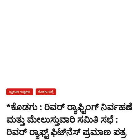
ಇತ್ತೀಚಿನ ಸುದ್ದಿಗಳು
ಕೊಡಗು ಜಿಲ್ಲೆ
*ಕೊಡಗು : ರಿವರ್ ರ‍್ಯಾಫ್ಟಿಂಗ್ ನಿರ್ವಹಣೆ
ಮತ್ತು ಮೇಲುಸ್ತುವಾರಿ ಸಮಿತಿ ಸಭೆ :
ರಿವರ್ ರ‍್ಯಾಫ್ಟ್ ಫಿಟ್‌ನೆಸ್ ಪ್ರಮಾಣ ಪತ್ರ