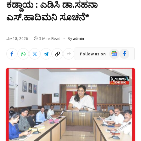
ಕಡ್ಡಾಯ : ಎಡಿಸಿ ಡಾ.ಸಹನಾ
ಎಸ್.ಹಾದಿಮನಿ ಸೂಚನೆ*
ಮೇ 18, 2026
3 Mins Read
By
admin
Google
Facebook
Follow us on
News