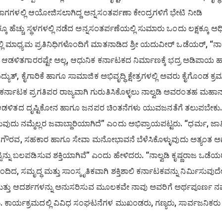
ಭಾಗಗಳಲ್ಲಿ ಆಯೋಜಿಸಲಾಗಿದ್ದ ಅನ್ನಸಂತರ್ಪಣಾ ಕೇಂದ್ರಗಳಿಗೆ ಭೇಟಿ ನೀಡಿ
 ಹೆಚ್ಚು ಸ್ಥಳಗಳಲ್ಲಿ ನಡೆದ ಅನ್ನಸಂತರ್ಪಣೆಯಲ್ಲಿ ಸುಮಾರು ಒಂದು ಲಕ್ಷಕ್ಕೂ ಅಧ
್ಲಿ ಮಾಧ್ಯಮ ಪ್ರತಿನಿಧಿಗಳೊಂದಿಗೆ ಮಾತನಾಡಿದ ಶ್ರೀ ಯದುವೀರ್ ಒಡೆಯರ್, “ನಾಲ
ಡಳಿತಗಾರರಷ್ಟೇ ಅಲ್ಲ, ಆಧುನಿಕ ಕರ್ನಾಟಕದ ನಿರ್ಮಾಣಕ್ಕೆ ಭದ್ರ ಅಡಿಪಾಯ ಹ
ಯುತ್, ಕೈಗಾರಿಕೆ ಹಾಗೂ ಸಾಮಾಜಿಕ ಅಭಿವೃದ್ಧಿ ಕ್ಷೇತ್ರಗಳಲ್ಲಿ ಅವರು ಕೈಗೊಂಡ ಕ್
್ನಾಟಕ ಪ್ರಗತಿಪರ ರಾಜ್ಯವಾಗಿ ಗುರುತಿಸಿಕೊಳ್ಳಲು ನಾಲ್ವಡಿ ಅವರಂತಹ ಮಹಾನ
ಡಳಿತದ ದೃಷ್ಟಿಕೋನ ಹಾಗೂ ಜನಪರ ಚಿಂತನೆಗಳು ಯುವಜನತೆಗೆ ತಲುಪಬೇಕು
ದು ನಮ್ಮೆಲ್ಲರ ಜವಾಬ್ದಾರಿಯಾಗಿದೆ” ಎಂದು ಅಭಿಪ್ರಾಯಪಟ್ಟರು. “ಧರ್ಮ, ಜಾತ
ಪರ ಗೌರವ, ಸಹಕಾರ ಹಾಗೂ ಸೇವಾ ಮನೋಭಾವನೆ ಬೆಳೆಸಿಕೊಳ್ಳುವುದು ಅತ್ಯಂತ ಅಗತ
ನ್ನು ಬಲಪಡಿಸುವ ಶಕ್ತಿಯಾಗಿವೆ” ಎಂದು ಹೇಳಿದರು. “ನಾಲ್ವಡಿ ಕೃಷ್ಣರಾಜ ಒಡೆಯ
ದ, ಸಮೃದ್ಧ ಮತ್ತು ಸಾಂಸ್ಕೃತಿಕವಾಗಿ ಶಕ್ತಿಶಾಲಿ ಕರ್ನಾಟಕವನ್ನು ನಿರ್ಮಿಸುವುದ
 ಮತ್ತು ಆದರ್ಶಗಳನ್ನು ಅನುಸರಿಸುವ ಮೂಲಕವೇ ನಾವು ಅವರಿಗೆ ಅರ್ಥಪೂರ್ಣ 
ಕಾರ್ಯಕ್ರಮದಲ್ಲಿ ವಿವಿಧ ಸಂಘಟನೆಗಳ ಮುಖಂಡರು, ಗಣ್ಯರು, ಸಾರ್ವಜನಿಕರು