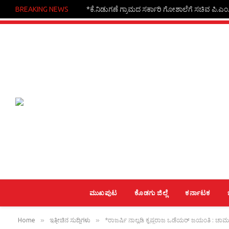
BREAKING NEWS
*ಕೆ.ನಿಡುಗಣೆ ಗ್ರಾಮದ ಸರ್ಕಾರಿ ಗೋಶಾಲೆಗೆ ಸಚಿವ ಪಿ.ಎಂ.ನರ
ಮುಖಪುಟ
ಕೊಡಗು ಜಿಲ್ಲೆ
ಕರ್ನಾಟಕ
»
»
Home
ಇತ್ತೀಚಿನ ಸುದ್ದಿಗಳು
*ರಾಜರ್ಷಿ ನಾಲ್ವಡಿ ಕೃಷ್ಣರಾಜ ಒಡೆಯರ್ ಜಯಂತಿ : ಚಾಮುಂಡಿಬೆ