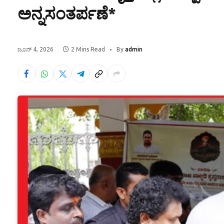
ಅನ್ನಸಂತರ್ಪಣೆ*
ಜೂನ್ 4, 2026
2 Mins Read
By
admin