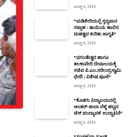
ಆಗಷ್ಟ್ 6, 2026
*ಮಡಿಕೇರಿಯಲ್ಲಿ ಸ್ತನ್ಯಪಾನ
ಸಪ್ತಾಹ : ತಾಯಿಯ ಹಾಲಿನ
ಮಹತ್ವದ ಕುರಿತು ಜಾಗೃತಿ*
ಆಗಷ್ಟ್ 6, 2026
*ಭಗಂಡೇಶ್ವರ ಹಾಗೂ
ತಲಕಾವೇರಿ ದೇವಾಲಯಕ್ಕೆ
ಸಚಿವ ಪಿ.ಎಂ.ನರೇಂದ್ರಸ್ವಾಮಿ
ಭೇಟಿ : ವಿಶೇಷ ಪೂಜೆ*
ಆಗಷ್ಟ್ 6, 2026
*ಕೊಡಗು ವಿದ್ಯಾಲಯದಲ್ಲಿ
ಅಂತರ್-ಶಾಲಾ ಬೆಳ್ಳಿ ಹಬ್ಬದ
ಚೆಸ್ ಪಂದ್ಯಾವಳಿ ಉದ್ಘಾಟನೆ*
ಆಗಷ್ಟ್ 6, 2026
*ಸಂಘಟನಾ ಸೃಜನ್