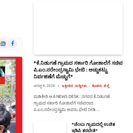
Google
Facebook
News
*ಕೆ.ನಿಡುಗಣೆ ಗ್ರಾಮದ ಸರ್ಕಾರಿ ಗೋಶಾಲೆಗೆ ಸಚಿವ
ಪಿ.ಎಂ.ನರೇಂದ್ರಸ್ವಾಮಿ ಭೇಟಿ : ಅಚ್ಚುಕಟ್ಟು
ನಿರ್ವಹಣೆಗೆ ಮೆಚ್ಚುಗೆ*
ಆಗಷ್ಟ್ 6, 2026
ಇತ್ತೀಚಿನ ಸುದ್ದಿಗಳು
ಕೊಡಗು ಜಿಲ್ಲೆ
ಮಡಿಕೇರಿ ಆ.6 NEWS DESK : ನಗರದ ಕೆ.ನಿಡುಗಣೆ
ಗ್ರಾಮದ ಸರ್ಕಾರಿ ಗೋಶಾಲೆಗೆ ಸಚಿವರಾದ
ಪಿ.ಎಂ.ನರೇಂದ್ರಸ್ವಾಮಿ ಅವರು ಭೇಟಿ ನೀಡಿ…
*ಚೆಂಬು ಗ್ರಾಮದಲ್ಲಿ ಉಚಿತ
ಇಡಿಪಿ ತರಬೇತಿ*