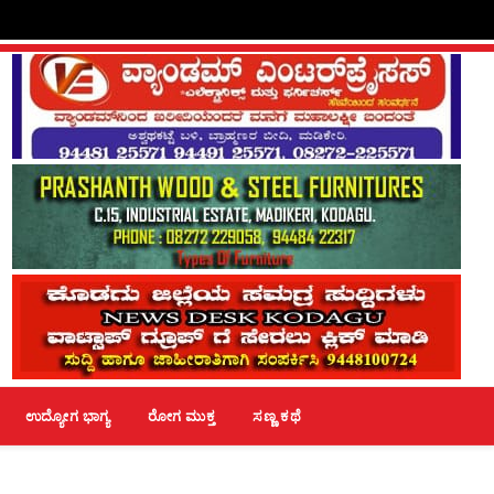
ಉದ್ಯೋಗ ಭಾಗ್ಯ
ರೋಗ ಮುಕ್ತ
ಸಣ್ಣ ಕಥೆ