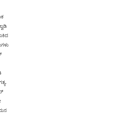
ಿಕ
್ವಡಿ
ಾಕಿದ
ರಮಗಳು
್
.
ಿ
್ಯ.
ರ್
ೇ
ನಮನ