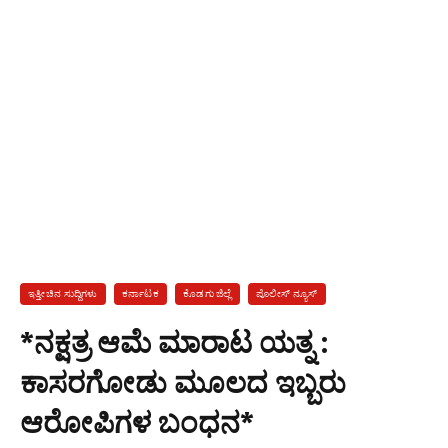
ಇತ್ತೀಚಿನ ಸುದ್ದಿಗಳು
ಕರ್ನಾಟಕ
ಕೊಡಗು ಜಿಲ್ಲೆ
ಪೊಲೀಸ್ ನ್ಯೂಸ್
*ನಕ್ಷತ್ರ ಆಮೆ ಮಾರಾಟ ಯತ್ನ :
ಕಾಸರಗೋಡು ಮೂಲದ ಇಬ್ಬರು
ಆರೋಪಿಗಳ ಬಂಧನ*