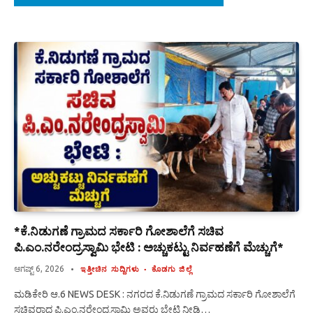
*ಕೆ.ನಿಡುಗಣೆ ಗ್ರಾಮದ ಸರ್ಕಾರಿ ಗೋಶಾಲೆಗೆ ಸಚಿವ
ಪಿ.ಎಂ.ನರೇಂದ್ರಸ್ವಾಮಿ ಭೇಟಿ : ಅಚ್ಚುಕಟ್ಟು ನಿರ್ವಹಣೆಗೆ ಮೆಚ್ಚುಗೆ*
ಆಗಷ್ಟ್ 6, 2026
ಇತ್ತೀಚಿನ ಸುದ್ದಿಗಳು
ಕೊಡಗು ಜಿಲ್ಲೆ
ಮಡಿಕೇರಿ ಆ.6 NEWS DESK : ನಗರದ ಕೆ.ನಿಡುಗಣೆ ಗ್ರಾಮದ ಸರ್ಕಾರಿ ಗೋಶಾಲೆಗೆ
ಸಚಿವರಾದ ಪಿ.ಎಂ.ನರೇಂದ್ರಸ್ವಾಮಿ ಅವರು ಭೇಟಿ ನೀಡಿ…