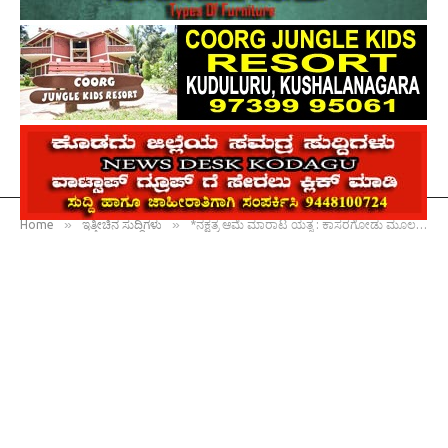
»
»
Home
ಇತ್ತೀಚಿನ ಸುದ್ದಿಗಳು
*ನಕ್ಷತ್ರ ಆಮೆ ಮಾರಾಟ ಯತ್ನ : ಕಾಸರಗೋಡು ಮೂಲದ ಇಬ್ಬರು ಆರೋಪಿಗಳ ಬಂಧನ*