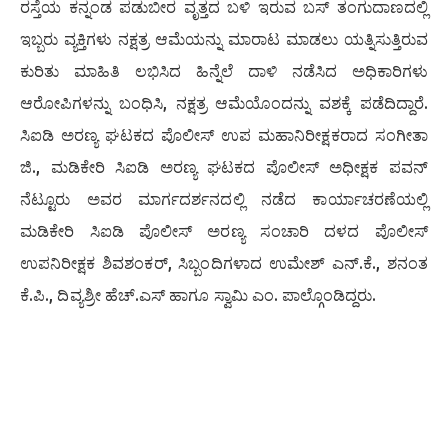
ರಸ್ತೆಯ ಕನ್ನಂಡ ಪಡುಬೀರ ವೃತ್ತದ ಬಳಿ ಇರುವ ಬಸ್ ತಂಗುದಾಣದಲ್ಲಿ
ಇಬ್ಬರು ವ್ಯಕ್ತಿಗಳು ನಕ್ಷತ್ರ ಆಮೆಯನ್ನು ಮಾರಾಟ ಮಾಡಲು ಯತ್ನಿಸುತ್ತಿರುವ
ಕುರಿತು ಮಾಹಿತಿ ಲಭಿಸಿದ ಹಿನ್ನೆಲೆ ದಾಳಿ ನಡೆಸಿದ ಅಧಿಕಾರಿಗಳು
ಆರೋಪಿಗಳನ್ನು ಬಂಧಿಸಿ, ನಕ್ಷತ್ರ ಆಮೆಯೊಂದನ್ನು ವಶಕ್ಕೆ ಪಡೆದಿದ್ದಾರೆ.
ಸಿಐಡಿ ಅರಣ್ಯ ಘಟಕದ ಪೊಲೀಸ್ ಉಪ ಮಹಾನಿರೀಕ್ಷಕರಾದ ಸಂಗೀತಾ
ಜಿ., ಮಡಿಕೇರಿ ಸಿಐಡಿ ಅರಣ್ಯ ಘಟಕದ ಪೊಲೀಸ್ ಅಧೀಕ್ಷಕ ಪವನ್
ನೆಟ್ಟೂರು ಅವರ ಮಾರ್ಗದರ್ಶನದಲ್ಲಿ ನಡೆದ ಕಾರ್ಯಾಚರಣೆಯಲ್ಲಿ
ಮಡಿಕೇರಿ ಸಿಐಡಿ ಪೊಲೀಸ್ ಅರಣ್ಯ ಸಂಚಾರಿ ದಳದ ಪೊಲೀಸ್
ಉಪನಿರೀಕ್ಷಕ ಶಿವಶಂಕರ್, ಸಿಬ್ಬಂದಿಗಳಾದ ಉಮೇಶ್ ಎನ್.ಕೆ., ಶನಂತ
ಕೆ.ಪಿ., ದಿವ್ಯಶ್ರೀ ಹೆಚ್.ಎಸ್ ಹಾಗೂ ಸ್ವಾಮಿ ಎಂ. ಪಾಲ್ಗೊಂಡಿದ್ದರು.