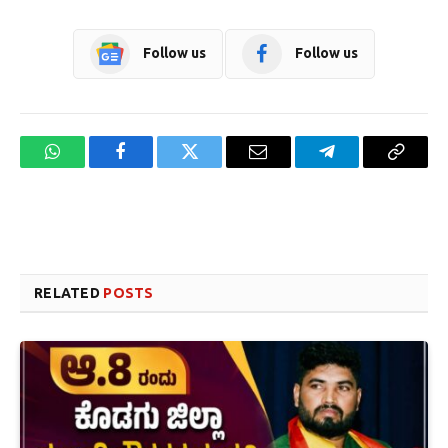
Follow us
Follow us
WhatsApp
Facebook
Twitter
Email
Telegram
Copy
Link
Website design development company services in Mangalore
Forex Trading Teacher in India
RELATED
POSTS