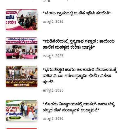
*ಚೆಂಬು ಗ್ರಾಮದಲ್ಲಿ ಉಚಿತ ಇಡಿಪಿ ತರಬೇತಿ*
ಆಗಷ್ಟ್ 6, 2026
*ಮಡಿಕೇರಿಯಲ್ಲಿ ಸ್ತನ್ಯಪಾನ ಸಪ್ತಾಹ : ತಾಯಿಯ
ಹಾಲಿನ ಮಹತ್ವದ ಕುರಿತು ಜಾಗೃತಿ*
ಆಗಷ್ಟ್ 6, 2026
*ಭಗಂಡೇಶ್ವರ ಹಾಗೂ ತಲಕಾವೇರಿ ದೇವಾಲಯಕ್ಕೆ
ಸಚಿವ ಪಿ.ಎಂ.ನರೇಂದ್ರಸ್ವಾಮಿ ಭೇಟಿ : ವಿಶೇಷ
ಪೂಜೆ*
ಆಗಷ್ಟ್ 6, 2026
*ಕೊಡಗು ವಿದ್ಯಾಲಯದಲ್ಲಿ ಅಂತರ್-ಶಾಲಾ ಬೆಳ್ಳಿ
ಹಬ್ಬದ ಚೆಸ್ ಪಂದ್ಯಾವಳಿ ಉದ್ಘಾಟನೆ*
ಆಗಷ್ಟ್ 6, 2026