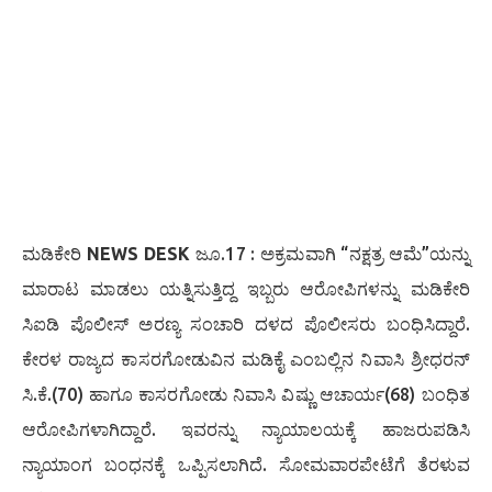
ಮಡಿಕೇರಿ
NEWS DESK
ಜೂ.17 : ಅಕ್ರಮವಾಗಿ “ನಕ್ಷತ್ರ ಆಮೆ”ಯನ್ನು
ಮಾರಾಟ ಮಾಡಲು ಯತ್ನಿಸುತ್ತಿದ್ದ ಇಬ್ಬರು ಆರೋಪಿಗಳನ್ನು ಮಡಿಕೇರಿ
ಸಿಐಡಿ ಪೊಲೀಸ್ ಅರಣ್ಯ ಸಂಚಾರಿ ದಳದ ಪೊಲೀಸರು ಬಂಧಿಸಿದ್ದಾರೆ.
ಕೇರಳ ರಾಜ್ಯದ ಕಾಸರಗೋಡುವಿನ ಮಡಿಕೈ ಎಂಬಲ್ಲಿನ ನಿವಾಸಿ ಶ್ರೀಧರನ್
ಸಿ.ಕೆ.(70) ಹಾಗೂ ಕಾಸರಗೋಡು ನಿವಾಸಿ ವಿಷ್ಣು ಆಚಾರ್ಯ(68) ಬಂಧಿತ
ಆರೋಪಿಗಳಾಗಿದ್ದಾರೆ. ಇವರನ್ನು ನ್ಯಾಯಾಲಯಕ್ಕೆ ಹಾಜರುಪಡಿಸಿ
ನ್ಯಾಯಾಂಗ ಬಂಧನಕ್ಕೆ ಒಪ್ಪಿಸಲಾಗಿದೆ. ಸೋಮವಾರಪೇಟೆಗೆ ತೆರಳುವ