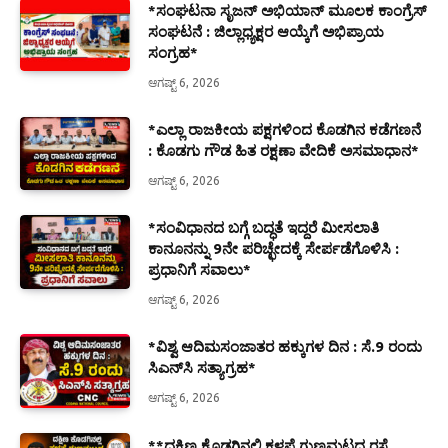
*ಸಂಘಟನಾ ಸೃಜನ್ ಅಭಿಯಾನ್ ಮೂಲಕ ಕಾಂಗ್ರೆಸ್
ಸಂಘಟನೆ : ಜಿಲ್ಲಾಧ್ಯಕ್ಷರ ಆಯ್ಕೆಗೆ ಅಭಿಪ್ರಾಯ
ಸಂಗ್ರಹ*
ಆಗಷ್ಟ್ 6, 2026
*ಎಲ್ಲಾ ರಾಜಕೀಯ ಪಕ್ಷಗಳಿಂದ ಕೊಡಗಿನ ಕಡೆಗಣನೆ
: ಕೊಡಗು ಗೌಡ ಹಿತ ರಕ್ಷಣಾ ವೇದಿಕೆ ಅಸಮಾಧಾನ*
ಆಗಷ್ಟ್ 6, 2026
*ಸಂವಿಧಾನದ ಬಗ್ಗೆ ಬದ್ಧತೆ ಇದ್ದರೆ ಮೀಸಲಾತಿ
ಕಾನೂನನ್ನು 9ನೇ ಪರಿಚ್ಛೇದಕ್ಕೆ ಸೇರ್ಪಡೆಗೊಳಿಸಿ :
ಪ್ರಧಾನಿಗೆ ಸವಾಲು*
ಆಗಷ್ಟ್ 6, 2026
*ವಿಶ್ವ ಆದಿಮಸಂಜಾತರ ಹಕ್ಕುಗಳ ದಿನ : ಸೆ.9 ರಂದು
ಸಿಎನ್‌ಸಿ ಸತ್ಯಾಗ್ರಹ*
ಆಗಷ್ಟ್ 6, 2026
**ದಕ್ಷಿಣ ಕೊಡಗಿನಲ್ಲಿ ಕಳಪೆ ಗುಣಮಟ್ಟದ ರಸ್ತೆ