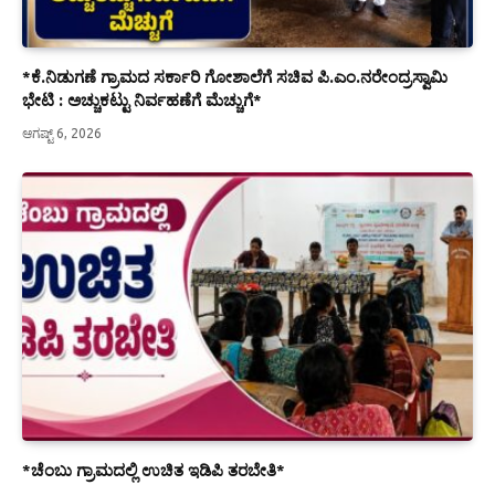
*ಕೆ.ನಿಡುಗಣೆ ಗ್ರಾಮದ ಸರ್ಕಾರಿ ಗೋಶಾಲೆಗೆ ಸಚಿವ ಪಿ.ಎಂ.ನರೇಂದ್ರಸ್ವಾಮಿ
ಭೇಟಿ : ಅಚ್ಚುಕಟ್ಟು ನಿರ್ವಹಣೆಗೆ ಮೆಚ್ಚುಗೆ*
ಆಗಷ್ಟ್ 6, 2026
*ಚೆಂಬು ಗ್ರಾಮದಲ್ಲಿ ಉಚಿತ ಇಡಿಪಿ ತರಬೇತಿ*