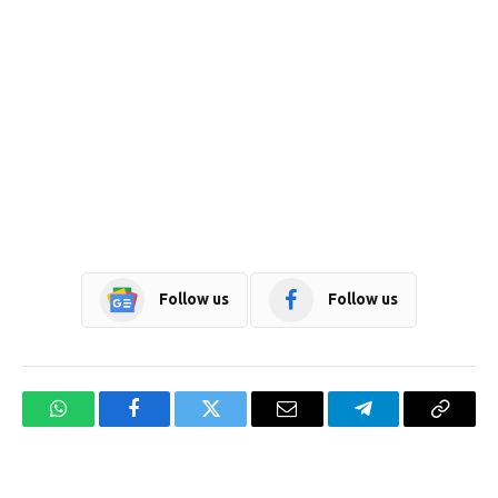
Follow us
Follow us
WhatsApp
Facebook
Twitter
Email
Telegram
Copy
Link
Website design development company services in Mangalore
Forex Trading Teacher in India