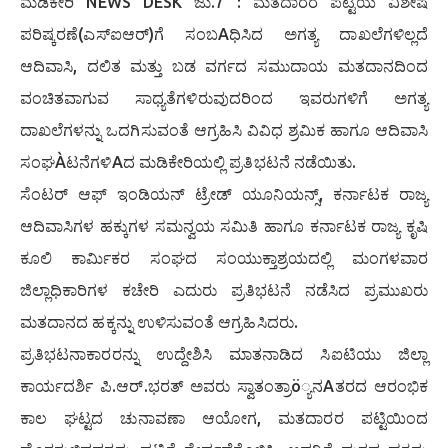
ಮಡಿಕೇರಿ NEWS DESK ಜು.7 : ಮತದಾರರ ಪಟ್ಟಿಯ ವಿಶೇಷ
ಪರಿಷ್ಕರಣೆ(ಎಸ್‌ಐಆರ್)ಗೆ ಸಂಬAಧಿಸಿದ ಅಗತ್ಯ ದಾಖಲೆಗಳಿಲ್ಲದೆ
ಆದಿವಾಸಿ, ದಲಿತ ಮತ್ತು ಬಡ ವರ್ಗದ ಸಮುದಾಯ ಮತದಾನದಿಂದ
ವಂಚಿತವಾಗುವ ಸಾಧ್ಯತೆಗಳಿರುವುದರಿಂದ ಇವರುಗಳಿಗೆ ಅಗತ್ಯ
ದಾಖಲೆಗಳನ್ನು ಒದಗಿಸುವಂತೆ ಆಗ್ರಹಿಸಿ ವಿವಿಧ ಶ್ರಮಿಕ ಹಾಗೂ ಆದಿವಾಸಿ
ಸಂಘÀಟನೆಗಳಿAದ ಮಡಿಕೇರಿಯಲ್ಲಿ ಪ್ರತಿಭಟನೆ ನಡೆಯಿತು.
ಸೆಂಟರ್ ಆಫ್ ಇಂಡಿಯನ್ ಟ್ರೇಡ್ ಯೂನಿಯನ್ಸ್, ಕರ್ನಾಟಕ ರಾಜ್ಯ
ಆದಿವಾಸಿಗಳ ಹಕ್ಕುಗಳ ಸಮನ್ವಯ ಸಮಿತಿ ಹಾಗೂ ಕರ್ನಾಟಕ ರಾಜ್ಯ ಕೃಷಿ
ಕೂಲಿ ಕಾರ್ಮಿಕರ ಸಂಘದ ಸಂಯುಕ್ತಾಶ್ರಯದಲ್ಲಿ ಮಂಗಳವಾರ
ಜಿಲ್ಲಾಧಿಕಾರಿಗಳ ಕಚೇರಿ ಎದುರು ಪ್ರತಿಭಟನೆ ನಡೆಸಿದ ಪ್ರಮುಖರು
ಮತದಾನದ ಹಕ್ಕನ್ನು ಉಳಿಸುವಂತೆ ಆಗ್ರಹಿಸಿದರು.
ಪ್ರತಿಭಟನಾಕಾರರನ್ನು ಉದ್ದೇಶಿಸಿ ಮಾತನಾಡಿದ ಸಿಐಟಿಯು ಜಿಲ್ಲಾ
ಕಾರ್ಯದರ್ಶಿ ಪಿ.ಆರ್.ಭರತ್ ಅವರು ಸ್ವಾತಂತ್ರಾö್ಯನAತರದ ಆರಂಭಿಕ
ಕಾಲ ಘಟ್ಟದ ಚುನಾವಣಾ ಆಯೋಗ, ಮತದಾರರ ಪಟ್ಟಿಯಿಂದ