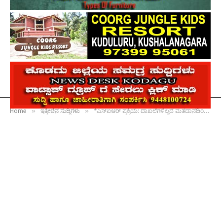
»
»
Home
ಇತ್ತೀಚಿನ ಸುದ್ದಿಗಳು
*ಎಸ್‌ಐಆರ್ ಪ್ರಕ್ರಿಯೆ: ದಾಖಲೆಗಳಿಲ್ಲದೆ ಮತದಾನದಿಂದ ವಂಚಿತರಾಗುವ ಆತಂಕ : ಮಡಿಕೇರಿಯಲ್ಲಿ ಪ್ರತಿಭಟನೆ*