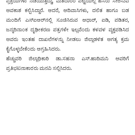
ಪ್ರಕ್ರಿಯೆಗಳು ನಡೆಯುತ್ತಿದ್ದು, ಮತದಾರರ ಪಟ್ಟಿಯಲ್ಲಿ ಹೆಸರು ಸೇರಿಸುವ
ಅವಕಾಶ ಕಲ್ಪಿಸಿದ್ದಾರೆ. ಆದರೆ, ಆದಿವಾಸಿಗಳು, ದಲಿತ ಹಾಗೂ ಬಡ
ಮಂದಿಗೆ ಎಸ್‌ಐಆರ್‌ನಲ್ಲಿ ಸೂಚಿಸಿರುವ ಆಧಾರ್, ಐಡಿ, ಪಡಿತರ,
ಜನ್ಮದಿನಾಂಕ ದೃಢೀಕರಣ ಪತ್ರಗಳೇ ಇಲ್ಲವೆಂದು ಕಳವಳ ವ್ಯಕ್ತಪಡಿಸಿದ
ಅವರು ಇಂತಹ ದಾಖಲೆಗಳನ್ನು ನೀಡಲು ಜಿಲ್ಲಾಡಳಿತ ಅಗತ್ಯ ಕ್ರಮ
ಕೈಗೊಳ್ಳಬೇಕೆಂದು ಆಗ್ರಹಿಸಿದರು.
ಹೆಚ್ಚುವರಿ ಜಿಲ್ಲಾಧಿಕಾರಿ ಡಾ.ಸಹನಾ ಎಸ್.ಹಾದಿಮನಿ ಅವರಿಗೆ
ಪ್ರತಿಭಟನಾಕಾರರು ಮನವಿ ಸಲ್ಲಿಸಿದರು.