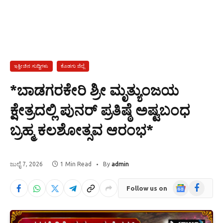
ಇತ್ತೀಚಿನ ಸುದ್ದಿಗಳು
ಕೊಡಗು ಜಿಲ್ಲೆ
*ಬಾಡಗರಕೇರಿ ಶ್ರೀ ಮೃತ್ಯುಂಜಯ
ಕ್ಷೇತ್ರದಲ್ಲಿ ಪುನರ್ ಪ್ರತಿಷ್ಠೆ ಅಷ್ಟಬಂಧ
ಬ್ರಹ್ಮ ಕಲಶೋತ್ಸವ ಆರಂಭ*
ಜುಲೈ 7, 2026
1 Min Read
By
admin
Google
Facebook
Follow us on
News