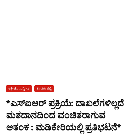
ಇತ್ತೀಚಿನ ಸುದ್ದಿಗಳು
ಕೊಡಗು ಜಿಲ್ಲೆ
*ಎಸ್‌ಐಆರ್ ಪ್ರಕ್ರಿಯೆ: ದಾಖಲೆಗಳಿಲ್ಲದೆ
ಮತದಾನದಿಂದ ವಂಚಿತರಾಗುವ
ಆತಂಕ : ಮಡಿಕೇರಿಯಲ್ಲಿ ಪ್ರತಿಭಟನೆ*