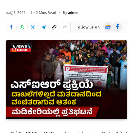
ಜುಲೈ 7, 2026
2 Mins Read
By
admin
Google
Facebook
Follow us on
News