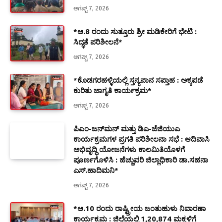
ಆಗಷ್ಟ್ 7, 2026
*ಆ.8 ರಂದು ಸುತ್ತೂರು ಶ್ರೀ ಮಡಿಕೇರಿಗೆ ಭೇಟಿ :
ಸಿದ್ಧತೆ ಪರಿಶೀಲನೆ*
ಆಗಷ್ಟ್ 7, 2026
*ಕೊಡಗರಹಳ್ಳಿಯಲ್ಲಿ ಸ್ತನ್ಯಪಾನ ಸಪ್ತಾಹ : ಅಕ್ಕಪಡೆ
ಕುರಿತು ಜಾಗೃತಿ ಕಾರ್ಯಕ್ರಮ*
ಆಗಷ್ಟ್ 7, 2026
ಪಿಎಂ-ಜನ್‍ಮನ್ ಮತ್ತು ಡಿಎ-ಜೆಜಿಯುಎ
ಕಾರ್ಯಕ್ರಮಗಳ ಪ್ರಗತಿ ಪರಿಶೀಲನಾ ಸಭೆ : ಆದಿವಾಸಿ
ಅಭಿವೃದ್ಧಿ ಯೋಜನೆಗಳು ಕಾಲಮಿತಿಯೊಳಗೆ
ಪೂರ್ಣಗೊಳಿಸಿ : ಹೆಚ್ಚುವರಿ ಜಿಲ್ಲಾಧಿಕಾರಿ ಡಾ.ಸಹನಾ
ಎಸ್.ಹಾದಿಮನಿ*
ಆಗಷ್ಟ್ 7, 2026
*ಆ.10 ರಂದು ರಾಷ್ಟ್ರೀಯ ಜಂತುಹುಳು ನಿವಾರಣಾ
ಕಾರ್ಯಕ್ರಮ : ಜಿಲ್ಲೆಯಲ್ಲಿ 1,20,874 ಮಕ್ಕಳಿಗೆ