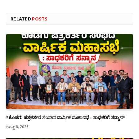
RELATED
POSTS
*ಕೊಡಗು ಪತ್ರಕರ್ತರ ಸಂಘದ ವಾರ್ಷಿಕ ಮಹಾಸಭೆ : ಸಾಧಕರಿಗೆ ಸನ್ಮಾನ*
ಆಗಷ್ಟ್ 8, 2026