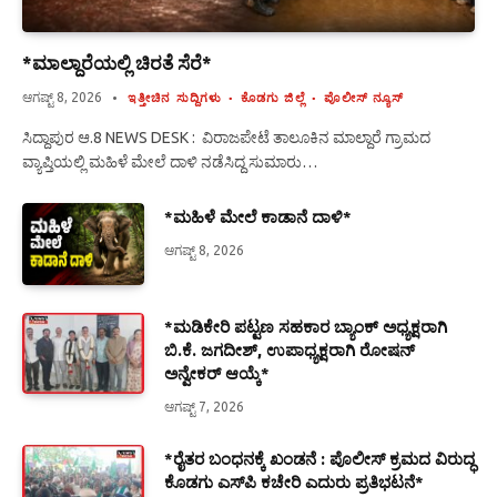
*ಮಾಲ್ದಾರೆಯಲ್ಲಿ ಚಿರತೆ ಸೆರೆ*
ಆಗಷ್ಟ್ 8, 2026
ಇತ್ತೀಚಿನ ಸುದ್ದಿಗಳು
ಕೊಡಗು ಜಿಲ್ಲೆ
ಪೊಲೀಸ್ ನ್ಯೂಸ್
ಸಿದ್ದಾಪುರ ಆ.8 NEWS DESK : ವಿರಾಜಪೇಟೆ ತಾಲೂಕಿನ ಮಾಲ್ದಾರೆ ಗ್ರಾಮದ
ವ್ಯಾಪ್ತಿಯಲ್ಲಿ ಮಹಿಳೆ ಮೇಲೆ ದಾಳಿ ನಡೆಸಿದ್ದ ಸುಮಾರು…
*ಮಹಿಳೆ ಮೇಲೆ ಕಾಡಾನೆ ದಾಳಿ*
ಆಗಷ್ಟ್ 8, 2026
*ಮಡಿಕೇರಿ ಪಟ್ಟಣ ಸಹಕಾರ ಬ್ಯಾಂಕ್ ಅಧ್ಯಕ್ಷರಾಗಿ
ಬಿ.ಕೆ. ಜಗದೀಶ್, ಉಪಾಧ್ಯಕ್ಷರಾಗಿ ರೋಷನ್
ಅನ್ವೇಕರ್ ಆಯ್ಕೆ*
ಆಗಷ್ಟ್ 7, 2026
*ರೈತರ ಬಂಧನಕ್ಕೆ ಖಂಡನೆ : ಪೊಲೀಸ್ ಕ್ರಮದ ವಿರುದ್ಧ
ಕೊಡಗು ಎಸ್‍ಪಿ ಕಚೇರಿ ಎದುರು ಪ್ರತಿಭಟನೆ*