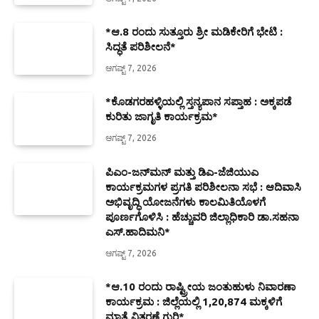
*ಆ.8 ರಂದು ಸುತ್ತೂರು ಶ್ರೀ ಮಡಿಕೇರಿಗೆ ಭೇಟಿ :
ಸಿದ್ಧತೆ ಪರಿಶೀಲನೆ*
ಆಗಷ್ಟ್ 7, 2026
*ಕೊಡಗರಹಳ್ಳಿಯಲ್ಲಿ ಸ್ತನ್ಯಪಾನ ಸಪ್ತಾಹ : ಅಕ್ಕಪಡೆ
ಕುರಿತು ಜಾಗೃತಿ ಕಾರ್ಯಕ್ರಮ*
ಆಗಷ್ಟ್ 7, 2026
ಪಿಎಂ-ಜನ್‍ಮನ್ ಮತ್ತು ಡಿಎ-ಜೆಜಿಯುಎ
ಕಾರ್ಯಕ್ರಮಗಳ ಪ್ರಗತಿ ಪರಿಶೀಲನಾ ಸಭೆ : ಆದಿವಾಸಿ
ಅಭಿವೃದ್ಧಿ ಯೋಜನೆಗಳು ಕಾಲಮಿತಿಯೊಳಗೆ
ಪೂರ್ಣಗೊಳಿಸಿ : ಹೆಚ್ಚುವರಿ ಜಿಲ್ಲಾಧಿಕಾರಿ ಡಾ.ಸಹನಾ
ಎಸ್.ಹಾದಿಮನಿ*
ಆಗಷ್ಟ್ 7, 2026
*ಆ.10 ರಂದು ರಾಷ್ಟ್ರೀಯ ಜಂತುಹುಳು ನಿವಾರಣಾ
ಕಾರ್ಯಕ್ರಮ : ಜಿಲ್ಲೆಯಲ್ಲಿ 1,20,874 ಮಕ್ಕಳಿಗೆ
ಮಾತ್ರೆ ವಿತರಣೆ ಗುರಿ*