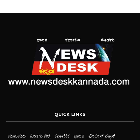
QUICK LINKS
ಮುಖಪುಟ
ಕೊಡಗು ಜಿಲ್ಲೆ
ಕರ್ನಾಟಕ
ಭಾರತ
ಪೊಲೀಸ್ ನ್ಯೂಸ್