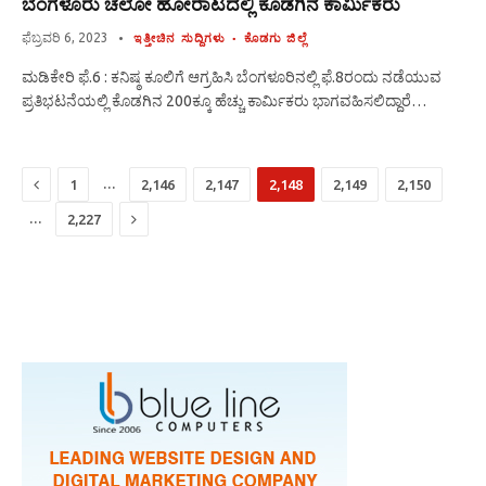
ಬೆಂಗಳೂರು ಚಲೋ ಹೋರಾಟದಲ್ಲಿ ಕೊಡಗಿನ ಕಾರ್ಮಿಕರು
ಫೆಬ್ರವರಿ 6, 2023
ಇತ್ತೀಚಿನ ಸುದ್ದಿಗಳು
ಕೊಡಗು ಜಿಲ್ಲೆ
ಮಡಿಕೇರಿ ಫೆ.6 : ಕನಿಷ್ಠ ಕೂಲಿಗೆ ಆಗ್ರಹಿಸಿ ಬೆಂಗಳೂರಿನಲ್ಲಿ ಫೆ.8ರಂದು ನಡೆಯುವ
ಪ್ರತಿಭಟನೆಯಲ್ಲಿ ಕೊಡಗಿನ 200ಕ್ಕೂ ಹೆಚ್ಚು ಕಾರ್ಮಿಕರು ಭಾಗವಹಿಸಲಿದ್ದಾರೆ…
Previous
…
1
2,146
2,147
2,148
2,149
2,150
Next
…
2,227