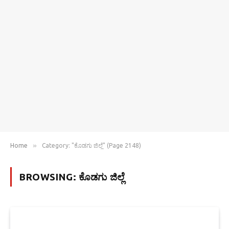
»
Home
Category: "ಕೊಡಗು ಜಿಲ್ಲೆ" (Page 2148)
BROWSING:
ಕೊಡಗು ಜಿಲ್ಲೆ