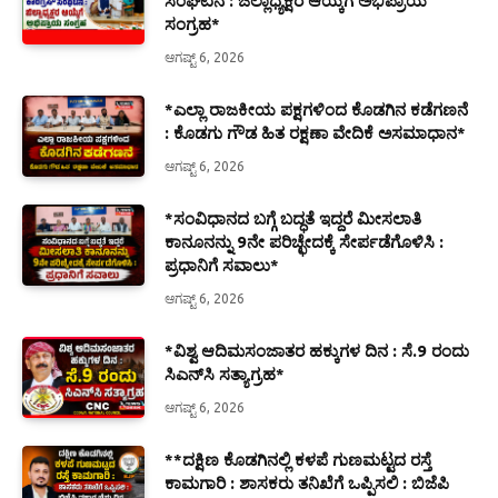
ಸಂಘಟನೆ : ಜಿಲ್ಲಾಧ್ಯಕ್ಷರ ಆಯ್ಕೆಗೆ ಅಭಿಪ್ರಾಯ
ಸಂಗ್ರಹ*
ಆಗಷ್ಟ್ 6, 2026
*ಎಲ್ಲಾ ರಾಜಕೀಯ ಪಕ್ಷಗಳಿಂದ ಕೊಡಗಿನ ಕಡೆಗಣನೆ
: ಕೊಡಗು ಗೌಡ ಹಿತ ರಕ್ಷಣಾ ವೇದಿಕೆ ಅಸಮಾಧಾನ*
ಆಗಷ್ಟ್ 6, 2026
*ಸಂವಿಧಾನದ ಬಗ್ಗೆ ಬದ್ಧತೆ ಇದ್ದರೆ ಮೀಸಲಾತಿ
ಕಾನೂನನ್ನು 9ನೇ ಪರಿಚ್ಛೇದಕ್ಕೆ ಸೇರ್ಪಡೆಗೊಳಿಸಿ :
ಪ್ರಧಾನಿಗೆ ಸವಾಲು*
ಆಗಷ್ಟ್ 6, 2026
*ವಿಶ್ವ ಆದಿಮಸಂಜಾತರ ಹಕ್ಕುಗಳ ದಿನ : ಸೆ.9 ರಂದು
ಸಿಎನ್‌ಸಿ ಸತ್ಯಾಗ್ರಹ*
ಆಗಷ್ಟ್ 6, 2026
**ದಕ್ಷಿಣ ಕೊಡಗಿನಲ್ಲಿ ಕಳಪೆ ಗುಣಮಟ್ಟದ ರಸ್ತೆ
ಕಾಮಗಾರಿ : ಶಾಸಕರು ತನಿಖೆಗೆ ಒಪ್ಪಿಸಲಿ : ಬಿಜೆಪಿ