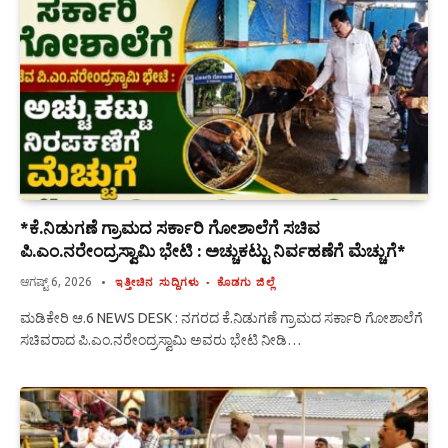
*ಕೆ.ನಿಡುಗಣೆ ಗ್ರಾಮದ ಸರ್ಕಾರಿ ಗೋಶಾಲೆಗೆ ಸಚಿವ
ಪಿ.ಎಂ.ನರೇಂದ್ರಸ್ವಾಮಿ ಭೇಟಿ : ಅಚ್ಚುಕಟ್ಟು ನಿರ್ವಹಣೆಗೆ ಮೆಚ್ಚುಗೆ*
ಆಗಷ್ಟ್ 6, 2026
ಇತ್ತೀಚಿನ ಸುದ್ದಿಗಳು
ಕೊಡಗು ಜಿಲ್ಲೆ
ಮಡಿಕೇರಿ ಆ.6 NEWS DESK : ನಗರದ ಕೆ.ನಿಡುಗಣೆ ಗ್ರಾಮದ ಸರ್ಕಾರಿ ಗೋಶಾಲೆಗೆ
ಸಚಿವರಾದ ಪಿ.ಎಂ.ನರೇಂದ್ರಸ್ವಾಮಿ ಅವರು ಭೇಟಿ ನೀಡಿ…