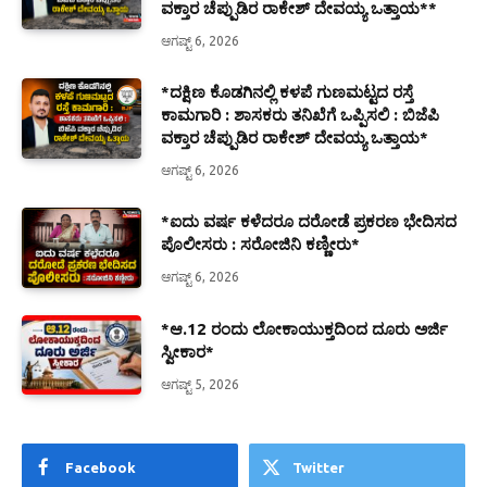
ವಕ್ತಾರ ಚೆಪ್ಪುಡಿರ ರಾಕೇಶ್ ದೇವಯ್ಯ ಒತ್ತಾಯ**
ಆಗಷ್ಟ್ 6, 2026
*ದಕ್ಷಿಣ ಕೊಡಗಿನಲ್ಲಿ ಕಳಪೆ ಗುಣಮಟ್ಟದ ರಸ್ತೆ
ಕಾಮಗಾರಿ : ಶಾಸಕರು ತನಿಖೆಗೆ ಒಪ್ಪಿಸಲಿ : ಬಿಜೆಪಿ
ವಕ್ತಾರ ಚೆಪ್ಪುಡಿರ ರಾಕೇಶ್ ದೇವಯ್ಯ ಒತ್ತಾಯ*
ಆಗಷ್ಟ್ 6, 2026
*ಐದು ವರ್ಷ ಕಳೆದರೂ ದರೋಡೆ ಪ್ರಕರಣ ಭೇದಿಸದ
ಪೊಲೀಸರು : ಸರೋಜಿನಿ ಕಣ್ಣೀರು*
ಆಗಷ್ಟ್ 6, 2026
*ಆ.12 ರಂದು ಲೋಕಾಯುಕ್ತದಿಂದ ದೂರು ಅರ್ಜಿ
ಸ್ವೀಕಾರ*
ಆಗಷ್ಟ್ 5, 2026
Facebook
Twitter