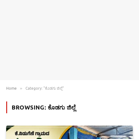
»
Home
Category: "ಕೊಡಗು ಜಿಲ್ಲೆ"
BROWSING:
ಕೊಡಗು ಜಿಲ್ಲೆ