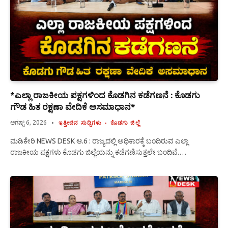
*ಎಲ್ಲಾ ರಾಜಕೀಯ ಪಕ್ಷಗಳಿಂದ ಕೊಡಗಿನ ಕಡೆಗಣನೆ : ಕೊಡಗು
ಗೌಡ ಹಿತ ರಕ್ಷಣಾ ವೇದಿಕೆ ಅಸಮಾಧಾನ*
ಆಗಷ್ಟ್ 6, 2026
ಇತ್ತೀಚಿನ ಸುದ್ದಿಗಳು
ಕೊಡಗು ಜಿಲ್ಲೆ
ಮಡಿಕೇರಿ NEWS DESK ಆ.6 : ರಾಜ್ಯದಲ್ಲಿ ಅಧಿಕಾರಕ್ಕೆ ಬಂದಿರುವ ಎಲ್ಲಾ
ರಾಜಕೀಯ ಪಕ್ಷಗಳು ಕೊಡಗು ಜಿಲ್ಲೆಯನ್ನು ಕಡೆಗಣಿಸುತ್ತಲೇ ಬಂದಿವೆ.…