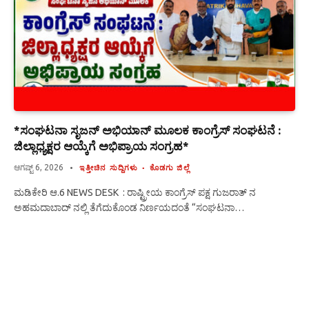
*ಸಂಘಟನಾ ಸೃಜನ್ ಅಭಿಯಾನ್ ಮೂಲಕ ಕಾಂಗ್ರೆಸ್ ಸಂಘಟನೆ :
ಜಿಲ್ಲಾಧ್ಯಕ್ಷರ ಆಯ್ಕೆಗೆ ಅಭಿಪ್ರಾಯ ಸಂಗ್ರಹ*
ಆಗಷ್ಟ್ 6, 2026
ಇತ್ತೀಚಿನ ಸುದ್ದಿಗಳು
ಕೊಡಗು ಜಿಲ್ಲೆ
ಮಡಿಕೇರಿ ಆ.6 NEWS DESK : ರಾಷ್ಟ್ರೀಯ ಕಾಂಗ್ರೆಸ್ ಪಕ್ಷ ಗುಜರಾತ್ ನ
ಅಹಮದಾಬಾದ್ ನಲ್ಲಿ ತೆಗೆದುಕೊಂಡ ನಿರ್ಣಯದಂತೆ “ಸಂಘಟನಾ…