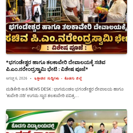
*ಭಗಂಡೇಶ್ವರ ಹಾಗೂ ತಲಕಾವೇರಿ ದೇವಾಲಯಕ್ಕೆ ಸಚಿವ
ಪಿ.ಎಂ.ನರೇಂದ್ರಸ್ವಾಮಿ ಭೇಟಿ : ವಿಶೇಷ ಪೂಜೆ*
ಆಗಷ್ಟ್ 6, 2026
ಇತ್ತೀಚಿನ ಸುದ್ದಿಗಳು
ಕೊಡಗು ಜಿಲ್ಲೆ
ಮಡಿಕೇರಿ ಆ.6 NEWS DESK : ಭಾಗಮಂಡಲ ಭಗಂಡೇಶ್ವರ ದೇವಾಲಯ ಹಾಗೂ
‘ಕಾವೇರಿ ನದಿ’ ಉಗಮ ಸ್ಥಾನ ತಲಕಾವೇರಿ ಪವಿತ್ರ…