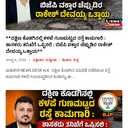
**ದಕ್ಷಿಣ ಕೊಡಗಿನಲ್ಲಿ ಕಳಪೆ ಗುಣಮಟ್ಟದ ರಸ್ತೆ ಕಾಮಗಾರಿ :
ಶಾಸಕರು ತನಿಖೆಗೆ ಒಪ್ಪಿಸಲಿ : ಬಿಜೆಪಿ ವಕ್ತಾರ ಚೆಪ್ಪುಡಿರ ರಾಕೇಶ್
ದೇವಯ್ಯ ಒತ್ತಾಯ**
ಆಗಷ್ಟ್ 6, 2026
ಇತ್ತೀಚಿನ ಸುದ್ದಿಗಳು
ಕೊಡಗು ಜಿಲ್ಲೆ
ಮಡಿಕೇರಿ NEWS DESK ಆ.6 : ದಕ್ಷಿಣ ಕೊಡಗಿನ ವಿವಿಧೆಡೆ ನಡೆದಿರುವ ರಸ್ತೆ
ಕಾಮಗಾರಿ ಕಳಪೆ ಗುಣಮಟ್ಟದಿಂದ ಕೂಡಿದ್ದು, ಈ…