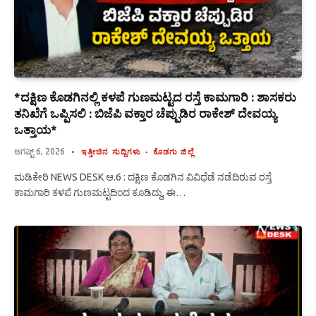
*ದಕ್ಷಿಣ ಕೊಡಗಿನಲ್ಲಿ ಕಳಪೆ ಗುಣಮಟ್ಟದ ರಸ್ತೆ ಕಾಮಗಾರಿ : ಶಾಸಕರು
ತನಿಖೆಗೆ ಒಪ್ಪಿಸಲಿ : ಬಿಜೆಪಿ ವಕ್ತಾರ ಚೆಪ್ಪುಡಿರ ರಾಕೇಶ್ ದೇವಯ್ಯ
ಒತ್ತಾಯ*
ಆಗಷ್ಟ್ 6, 2026
ಇತ್ತೀಚಿನ ಸುದ್ದಿಗಳು
ಕೊಡಗು ಜಿಲ್ಲೆ
ಮಡಿಕೇರಿ NEWS DESK ಆ.6 : ದಕ್ಷಿಣ ಕೊಡಗಿನ ವಿವಿಧೆಡೆ ನಡೆದಿರುವ ರಸ್ತೆ
ಕಾಮಗಾರಿ ಕಳಪೆ ಗುಣಮಟ್ಟದಿಂದ ಕೂಡಿದ್ದು, ಈ…