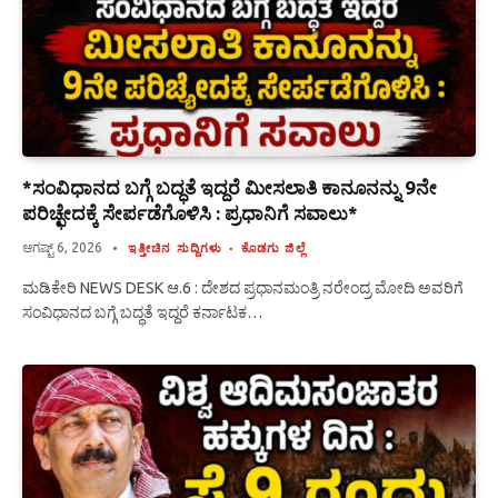
*ಸಂವಿಧಾನದ ಬಗ್ಗೆ ಬದ್ಧತೆ ಇದ್ದರೆ ಮೀಸಲಾತಿ ಕಾನೂನನ್ನು 9ನೇ
ಪರಿಚ್ಛೇದಕ್ಕೆ ಸೇರ್ಪಡೆಗೊಳಿಸಿ : ಪ್ರಧಾನಿಗೆ ಸವಾಲು*
ಆಗಷ್ಟ್ 6, 2026
ಇತ್ತೀಚಿನ ಸುದ್ದಿಗಳು
ಕೊಡಗು ಜಿಲ್ಲೆ
ಮಡಿಕೇರಿ NEWS DESK ಆ.6 : ದೇಶದ ಪ್ರಧಾನಮಂತ್ರಿ ನರೇಂದ್ರ ಮೋದಿ ಅವರಿಗೆ
ಸಂವಿಧಾನದ ಬಗ್ಗೆ ಬದ್ಧತೆ ಇದ್ದರೆ ಕರ್ನಾಟಕ…