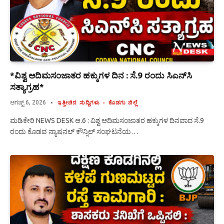
*ವಿಶ್ವ ಆದಿಮಸಂಜಾತರ ಹಕ್ಕುಗಳ ದಿನ : ಸೆ.9 ರಂದು ಸಿಎನ್‌ಸಿ
ಸತ್ಯಾಗ್ರಹ*
ಆಗಷ್ಟ್ 6, 2026
ಇತ್ತೀಚಿನ ಸುದ್ದಿಗಳು
ಕೊಡಗು ಜಿಲ್ಲೆ
ಮಡಿಕೇರಿ NEWS DESK ಆ.6 : ವಿಶ್ವ ಆದಿಮಸಂಜಾತರ ಹಕ್ಕುಗಳ ದಿನವಾದ ಸೆ.9
ರಂದು ಕೊಡವ ನ್ಯಾಷನಲ್ ಕೌನ್ಸಿಲ್ ಸಂಘಟನೆಯ…