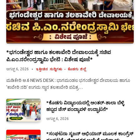
*ಭಗಂಡೇಶ್ವರ ಹಾಗೂ ತಲಕಾವೇರಿ ದೇವಾಲಯಕ್ಕೆ ಸಚಿವ
ಪಿ.ಎಂ.ನರೇಂದ್ರಸ್ವಾಮಿ ಭೇಟಿ : ವಿಶೇಷ ಪೂಜೆ*
ಆಗಷ್ಟ್ 6, 2026
ಇತ್ತೀಚಿನ ಸುದ್ದಿಗಳು
ಕೊಡಗು ಜಿಲ್ಲೆ
ಮಡಿಕೇರಿ ಆ.6 NEWS DESK : ಭಾಗಮಂಡಲ ಭಗಂಡೇಶ್ವರ ದೇವಾಲಯ ಹಾಗೂ
‘ಕಾವೇರಿ ನದಿ’ ಉಗಮ ಸ್ಥಾನ ತಲಕಾವೇರಿ ಪವಿತ್ರ…
*ಕೊಡಗು ವಿದ್ಯಾಲಯದಲ್ಲಿ ಅಂತರ್-ಶಾಲಾ ಬೆಳ್ಳಿ
ಹಬ್ಬದ ಚೆಸ್ ಪಂದ್ಯಾವಳಿ ಉದ್ಘಾಟನೆ*
ಆಗಷ್ಟ್ 6, 2026
*ಸಂಘಟನಾ ಸೃಜನ್ ಅಭಿಯಾನ್ ಮೂಲಕ ಕಾಂಗ್ರೆಸ್