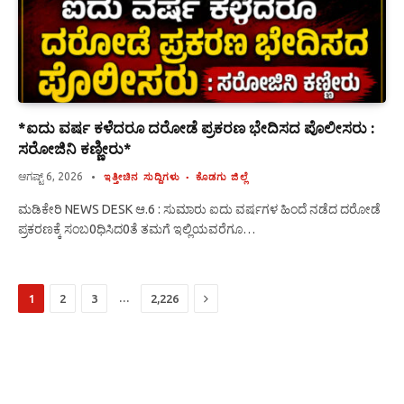
*ಐದು ವರ್ಷ ಕಳೆದರೂ ದರೋಡೆ ಪ್ರಕರಣ ಭೇದಿಸದ ಪೊಲೀಸರು :
ಸರೋಜಿನಿ ಕಣ್ಣೀರು*
ಆಗಷ್ಟ್ 6, 2026
ಇತ್ತೀಚಿನ ಸುದ್ದಿಗಳು
ಕೊಡಗು ಜಿಲ್ಲೆ
ಮಡಿಕೇರಿ NEWS DESK ಆ.6 : ಸುಮಾರು ಐದು ವರ್ಷಗಳ ಹಿಂದೆ ನಡೆದ ದರೋಡೆ
ಪ್ರಕರಣಕ್ಕೆ ಸಂಬ0ಧಿಸಿದ0ತೆ ತಮಗೆ ಇಲ್ಲಿಯವರೆಗೂ…
Next
…
1
2
3
2,226