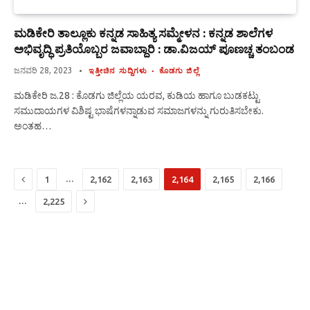
ಮಡಿಕೇರಿ ತಾಲ್ಲೂಕು ಕನ್ನಡ ಸಾಹಿತ್ಯ ಸಮ್ಮೇಳನ : ಕನ್ನಡ ಶಾಲೆಗಳ
ಅಭಿವೃದ್ಧಿ ಪ್ರತಿಯೊಬ್ಬರ ಜವಾಬ್ದಾರಿ : ಡಾ.ವಿಜಯ್ ಪೂಣಚ್ಚ ತಂಬಂಡ
ಜನವರಿ 28, 2023
ಇತ್ತೀಚಿನ ಸುದ್ದಿಗಳು
ಕೊಡಗು ಜಿಲ್ಲೆ
ಮಡಿಕೇರಿ ಜ.28 : ಕೊಡಗು ಜಿಲ್ಲೆಯ ಯರವ, ಕುಡಿಯ ಹಾಗೂ ಬುಡಕಟ್ಟು
ಸಮುದಾಯಗಳ ವಿಶಿಷ್ಟ ಭಾಷೆಗಳನ್ನಾಡುವ ಸಮಾಜಗಳನ್ನು ಗುರುತಿಸಬೇಕು.
ಅಂತಹ…
Previous
…
1
2,162
2,163
2,164
2,165
2,166
Next
…
2,225