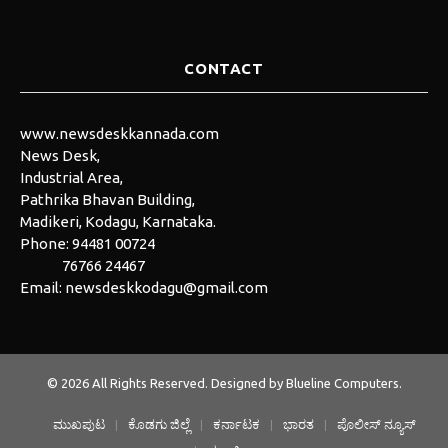
CONTACT
www.newsdeskkannada.com
News Desk,
Industrial Area,
Pathrika Bhavan Building,
Madikeri, Kodagu, Karnataka.
Phone:
94481 00724
76766 24467
Email:
newsdeskkodagu@gmail.com
© 2026 All Rights Reserved. Designed by
Blueline Computers
.
ಮುಖಪುಟ
ಕೊಡಗು ಜಿಲ್ಲೆ
ಕರ್ನಾಟಕ
ಭಾರತ
ಪೊಲೀಸ್ ನ್ಯೂಸ್