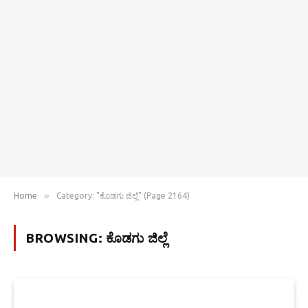
»
Home
Category: "ಕೊಡಗು ಜಿಲ್ಲೆ" (Page 2164)
BROWSING:
ಕೊಡಗು ಜಿಲ್ಲೆ