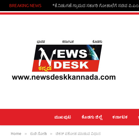
BREAKING NEWS
*ಕೆ.ನಿಡುಗಣೆ ಗ್ರಾಮದ ಸರ್ಕಾರಿ ಗೋಶಾಲೆಗೆ ಸಚಿವ ಪಿ.ಎಂ.ನರ
ಮುಖಪುಟ
ಕೊಡಗು ಜಿಲ್ಲೆ
ಕರ್ನಾಟಕ
»
»
Home
ರುಚಿ ನೋಡಿ
ಚಿಕನ್ ಪಕೋಡ ಮಾಡುವ ವಿಧಾನ