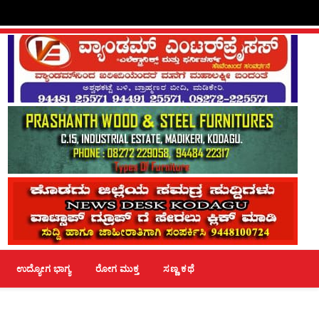
ಉದ್ಯೋಗ ಭಾಗ್ಯ
ರೋಗ ಮುಕ್ತ
ಸಣ್ಣ ಕಥೆ