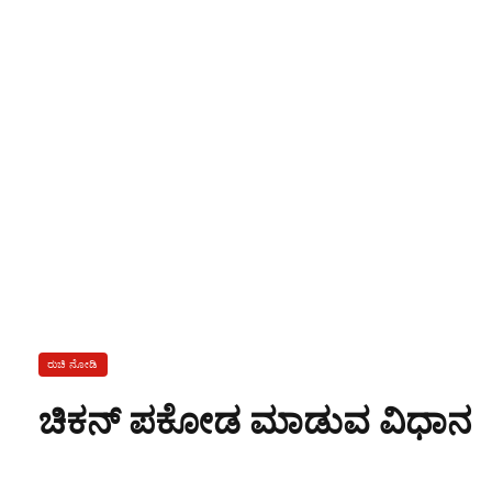
ರುಚಿ ನೋಡಿ
ಚಿಕನ್ ಪಕೋಡ ಮಾಡುವ ವಿಧಾನ