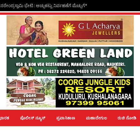
ೇಂದ್ರಸ್ವಾಮಿ ಭೇಟಿ : ಅಚ್ಚುಕಟ್ಟು ನಿರ್ವಹಣೆಗೆ ಮೆಚ್ಚುಗೆ*
ಭಾರತ
ಪೊಲೀಸ್ ನ್ಯೂಸ್
ಪ್ರವಾಸಿತಾಣ
ಮಹಾದೇಗುಲ
ರುಚಿ ನೋಡಿ