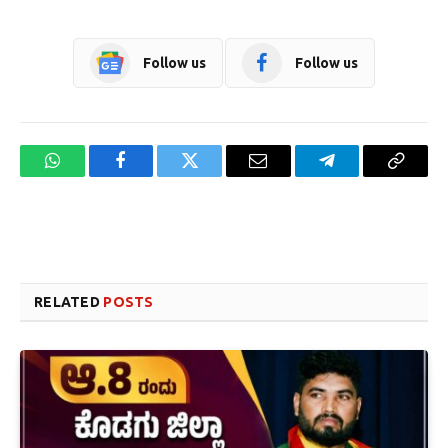
Follow us
Follow us
WhatsApp
Facebook
Twitter
Email
Telegram
Copy
Link
Website design development company services in Mangalore
Forex Trading Teacher in India
RELATED
POSTS