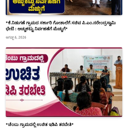
*ಕೆ.ನಿಡುಗಣೆ ಗ್ರಾಮದ ಸರ್ಕಾರಿ ಗೋಶಾಲೆಗೆ ಸಚಿವ ಪಿ.ಎಂ.ನರೇಂದ್ರಸ್ವಾಮಿ
ಭೇಟಿ : ಅಚ್ಚುಕಟ್ಟು ನಿರ್ವಹಣೆಗೆ ಮೆಚ್ಚುಗೆ*
ಆಗಷ್ಟ್ 6, 2026
*ಚೆಂಬು ಗ್ರಾಮದಲ್ಲಿ ಉಚಿತ ಇಡಿಪಿ ತರಬೇತಿ*