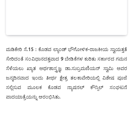
ಮಡಿಕೇರಿ ಸೆ.15 : ಕೊಡವ ಲ್ಯಾಂಡ್ ಭೌಗೋಳಿಕ-ರಾಜಕೀಯ ಸ್ವಾಯತ್ತತೆ
ಸೇರಿದಂತೆ ಸಂವಿಧಾನದತ್ತವಾದ 9 ಬೇಡಿಕೆಗಳ ಕುರಿತು ಸರ್ಕಾರದ ಗಮನ
ಸೆಳೆಯಲು ಖ್ಯಾತ ಅರ್ಥಶಾಸ್ತ್ರಜ್ಞ ಡಾ.ಸುಬ್ರಮಣಿಯನ್ ಸ್ವಾಮಿ ಅವರ
ಜನ್ಮದಿನವಾದ ಇಂದು ತೀರ್ಥ ಕ್ಷೇತ್ರ ತಲಕಾವೇರಿಯಲ್ಲಿ ವಿಶೇಷ ಪೂಜೆ
ಸಲ್ಲಿಸುವ ಮೂಲಕ ಕೊಡವ ನ್ಯಾಷನಲ್ ಕೌನ್ಸಿಲ್ ಸಂಘಟನೆ
ಪಾದಯಾತ್ರೆಯನ್ನು ಆರಂಭಿಸಿತು.