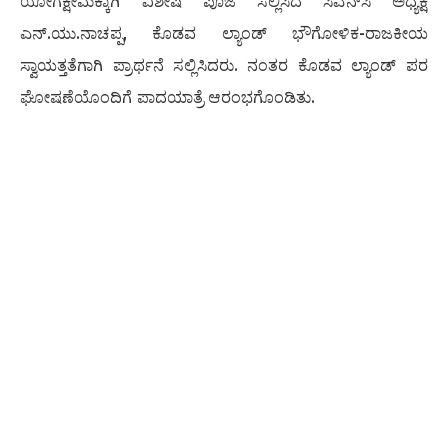
ಯೋಗಕ್ಷೇಮಕ್ಕಾಗಿ ವಿಶೇಷ ಪೂಜೆ ಸಲ್ಲಿಸಿದ ಸಿಎನ್‍ಸಿ ಅಧ್ಯಕ್ಷ
ಎನ್.ಯು.ನಾಚಪ್ಪ, ಕೊಡವ ಲ್ಯಾಂಡ್ ಭೌಗೋಳಿಕ-ರಾಜಕೀಯ
ಸ್ವಾಯತ್ತತೆಗಾಗಿ ಪ್ರಾರ್ಥನೆ ಸಲ್ಲಿಸಿದರು. ನಂತರ ಕೊಡವ ಲ್ಯಾಂಡ್ ಪರ
ಘೋಷಣೆಯೊಂದಿಗೆ ಪಾದಯಾತ್ರೆ ಆರಂಭಗೊಂಡಿತು.