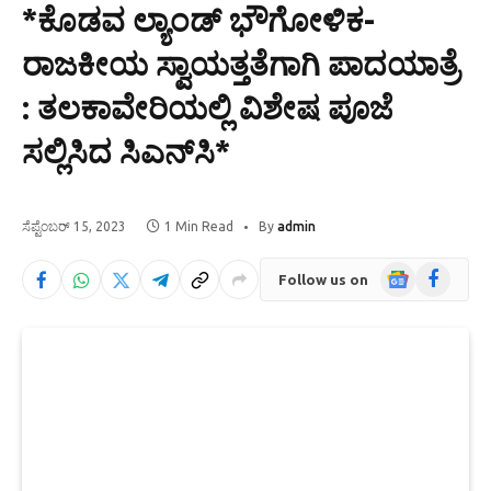
*ಕೊಡವ ಲ್ಯಾಂಡ್ ಭೌಗೋಳಿಕ-
ರಾಜಕೀಯ ಸ್ವಾಯತ್ತತೆಗಾಗಿ ಪಾದಯಾತ್ರೆ
: ತಲಕಾವೇರಿಯಲ್ಲಿ ವಿಶೇಷ ಪೂಜೆ
ಸಲ್ಲಿಸಿದ ಸಿಎನ್‍ಸಿ*
ಸೆಪ್ಟೆಂಬರ್ 15, 2023
1 Min Read
By
admin
Google
Facebook
Follow us on
News