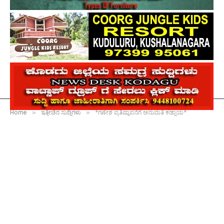
»
»
Home
ಇತ್ತೀಚಿನ ಸುದ್ದಿಗಳು
*ಗಣೇಶ ಪ್ರತಿಷ್ಠಾಪನೆಗೆ ಅನುಮತಿ ಕಡ್ಡಾಯ*