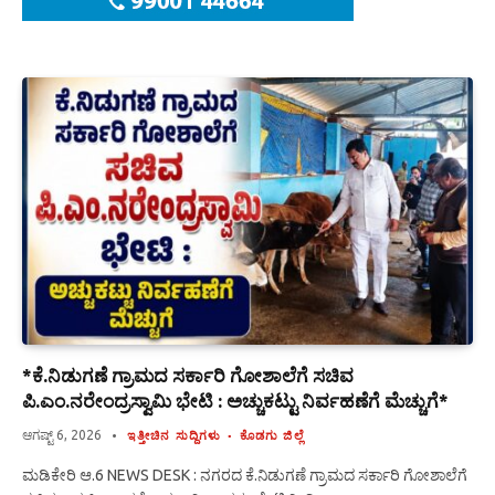
*ಕೆ.ನಿಡುಗಣೆ ಗ್ರಾಮದ ಸರ್ಕಾರಿ ಗೋಶಾಲೆಗೆ ಸಚಿವ
ಪಿ.ಎಂ.ನರೇಂದ್ರಸ್ವಾಮಿ ಭೇಟಿ : ಅಚ್ಚುಕಟ್ಟು ನಿರ್ವಹಣೆಗೆ ಮೆಚ್ಚುಗೆ*
ಆಗಷ್ಟ್ 6, 2026
ಇತ್ತೀಚಿನ ಸುದ್ದಿಗಳು
ಕೊಡಗು ಜಿಲ್ಲೆ
ಮಡಿಕೇರಿ ಆ.6 NEWS DESK : ನಗರದ ಕೆ.ನಿಡುಗಣೆ ಗ್ರಾಮದ ಸರ್ಕಾರಿ ಗೋಶಾಲೆಗೆ