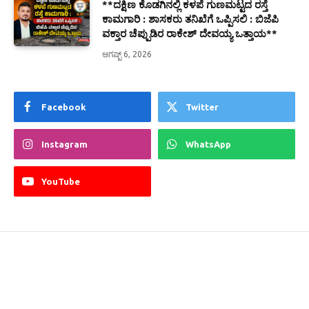
**ದಕ್ಷಿಣ ಕೊಡಗಿನಲ್ಲಿ ಕಳಪೆ ಗುಣಮಟ್ಟದ ರಸ್ತೆ
ಕಾಮಗಾರಿ : ಶಾಸಕರು ತನಿಖೆಗೆ ಒಪ್ಪಿಸಲಿ : ಬಿಜೆಪಿ
ವಕ್ತಾರ ಚೆಪ್ಪುಡಿರ ರಾಕೇಶ್ ದೇವಯ್ಯ ಒತ್ತಾಯ**
ಆಗಷ್ಟ್ 6, 2026
Facebook
Twitter
Instagram
WhatsApp
YouTube