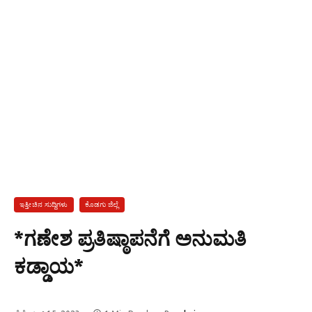
ಇತ್ತೀಚಿನ ಸುದ್ದಿಗಳು
ಕೊಡಗು ಜಿಲ್ಲೆ
*ಗಣೇಶ ಪ್ರತಿಷ್ಠಾಪನೆಗೆ ಅನುಮತಿ
ಕಡ್ಡಾಯ*