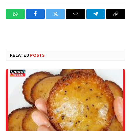
WhatsApp
Facebook
Twitter
Email
Telegram
Copy
Link
Website design development company services in Mangalore
Forex Trading Teacher in India
RELATED
POSTS