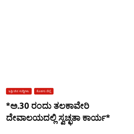
ಇತ್ತೀಚಿನ ಸುದ್ದಿಗಳು
ಕೊಡಗು ಜಿಲ್ಲೆ
*ಅ.30 ರಂದು ತಲಕಾವೇರಿ
ದೇವಾಲಯದಲ್ಲಿ ಸ್ವಚ್ಛತಾ ಕಾರ್ಯ*