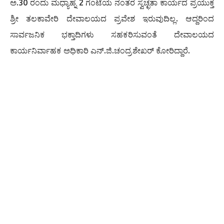
ಅ.30 ರಂದು ಮಧ್ಯಾಹ್ನ 2 ಗಂಟೆಯ ನಂತರ ಸ್ವಚ್ಛತಾ ಕಾರ್ಯದ ಪ್ರಯುಕ್ತ
ಶ್ರೀ ತಲಕಾವೇರಿ ದೇವಾಲಯದ ಪ್ರವೇಶ ಇರುವುದಿಲ್ಲ. ಆದ್ದರಿಂದ
ಸಾರ್ವಜನಿಕ ಭಕ್ತಾದಿಗಳು ಸಹಕರಿಸುವಂತೆ ದೇವಾಲಯದ
ಕಾರ್ಯನಿರ್ವಾಹಕ ಅಧಿಕಾರಿ ಎನ್.ಜಿ.ಚಂದ್ರಶೇಖರ್ ಕೋರಿದ್ದಾರೆ.