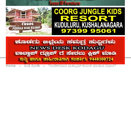
»
»
Home
ರುಚಿ ನೋಡಿ
*ರುಚಿಕರವಾದ ಮಶ್ರೂಮ್ ಕಬಾಬ್ ಮಾಡುವ ವಿಧಾನ*