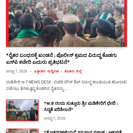
*ರೈತರ ಬಂಧನಕ್ಕೆ ಖಂಡನೆ : ಪೊಲೀಸ್ ಕ್ರಮದ ವಿರುದ್ಧ ಕೊಡಗು
ಎಸ್‍ಪಿ ಕಚೇರಿ ಎದುರು ಪ್ರತಿಭಟನೆ*
ಆಗಷ್ಟ್ 7, 2026
ಇತ್ತೀಚಿನ ಸುದ್ದಿಗಳು
ಕೊಡಗು ಜಿಲ್ಲೆ
ಮಡಿಕೇರಿ ಆ.7 NEWS DESK : ಬಿಡದಿ ಟೌನ್ ಶಿಪ್ ವಿರುದ್ಧ ಶಾಂತಿಯುತ ಹೋರಾಟ
ನಡೆಸಲು ತೆರಳುತ್ತಿದ್ದ ಕೊಡಗಿನ ರೈತರನ್ನು…
*ಆ.8 ರಂದು ಸುತ್ತೂರು ಶ್ರೀ ಮಡಿಕೇರಿಗೆ ಭೇಟಿ :
ಸಿದ್ಧತೆ ಪರಿಶೀಲನೆ*
ಆಗಷ್ಟ್ 7, 2026
*ಕೊಡಗರಹಳ್ಳಿಯಲ್ಲಿ ಸ್ತನ್ಯಪಾನ ಸಪ್ತಾಹ : ಅಕ್ಕಪಡೆ