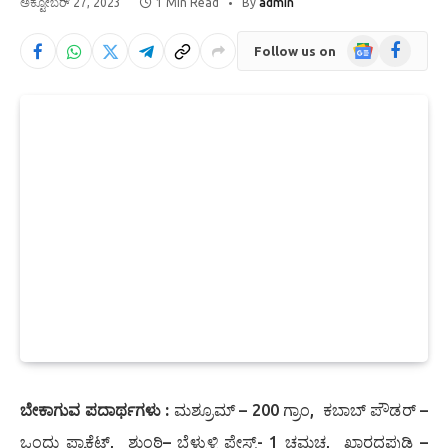
ಅಕ್ಟೋಬರ್ 27, 2023
1 Min Read
By
admin
Google
Facebook
Follow us on
News
ಬೇಕಾಗುವ ಪದಾರ್ಥಗಳು :
ಮಶ್ರೂಮ್ – 200 ಗ್ರಾಂ, ಕಬಾಬ್ ಪೌಡರ್ –
ಒಂದು ಪ್ಯಾಕೆಟ್, ಶುಂಠಿ– ಬೆಳ್ಳುಳ್ಳಿ ಪೇಸ್ಟ್- 1 ಚಮಚ, ಖಾರದಪುಡಿ –