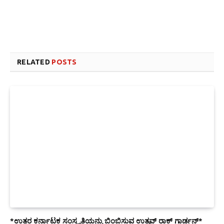
Link
Website design development company services in Mangalore
Forex Trading Teacher in India
RELATED
POSTS
*ಉತ್ತರ ಕರ್ನಾಟಕ ಸಂಸ್ಕೃತಿಯನ್ನು ಬಿಂಬಿಸುವ ಉತ್ಸವ್ ರಾಕ್ ಗಾರ್ಡನ್*