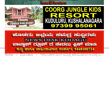
»
»
Home
ಪ್ರವಾಸಿತಾಣ
*ಕರಿಬಂಡೆಗಳ ಮೇಲೆ ಧುಮ್ಮಿಕ್ಕಿ ಹರಿಯುತ್ತಿರುವ ಉಂಚಳ್ಳಿ ಜಲಪಾತದ*