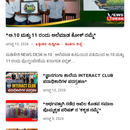
*ಅ.10 ಮತ್ತು 11 ರಂದು ಆಲೆಮಾಡ ತೋಕ್ ನಮ್ಮೆ*
ಆಗಷ್ಟ್ 10, 2026
ಇತ್ತೀಚಿನ ಸುದ್ದಿಗಳು
ಕೊಡಗು ಜಿಲ್ಲೆ
ಮಡಿಕೇರಿ NEWS DESK ಆ.10 : ಆಲೆಮಾಡ ಕುಟುಂಬದ ವತಿಯಿಂದ ಅ.10 ಮತ್ತು
11 ರಂದು ಪೊನ್ನಂಪೇಟೆಯ ಕರ್ನಾಟಕ ಪಬ್ಲಿಕ್…
*ಜ್ಞಾನಗಂಗಾ ಶಾಲೆಯ INTERACT CLUB
ಪದಾಧಿಕಾರಿಗಳ ಪದಗ್ರಹಣ*
ಆಗಷ್ಟ್ 10, 2026
*ಅರ್ಥವತ್ತಾಗಿ ನಡೆದ ಅಖಿಲ ಕೊಡವ ಸಮಾಜ
ಪೊಮ್ಮಕ್ಕಡ ಪರಿಷತ್ ನ ‘ಕಕ್ಕಡ ನಮ್ಮೆ’*
ಆಗಷ್ಟ್ 9, 2026