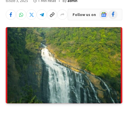
ಜನವರಿ 3, 2025
1 Min Read
By
admin
Google
Facebook
Follow us on
News