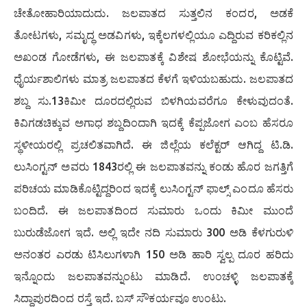
ಚೇತೋಹಾರಿಯಾದುದು. ಜಲಪಾತದ ಸುತ್ತಲಿನ ಕಂದರ, ಅಡಕೆ
ತೋಟಗಳು, ಸಮೃದ್ಧ ಅಡವಿಗಳು, ಇಕ್ಕೆಲಗಳಲ್ಲಿಯೂ ಎದ್ದಿರುವ ಕರಿಕಲ್ಲಿನ
ಅಖಂಡ ಗೋಡೆಗಳು, ಈ ಜಲಪಾತಕ್ಕೆ ವಿಶೇಷ ಶೋಭೆಯನ್ನು ಕೊಟ್ಟಿವೆ.
ಧೈರ್ಯಶಾಲಿಗಳು ಮಾತ್ರ ಜಲಪಾತದ ಕೆಳಗೆ ಇಳಿಯಬಹುದು. ಜಲಪಾತದ
ಶಬ್ದ ಸು.13ಕಿಮೀ ದೂರದಲ್ಲಿರುವ ಬಿಳಗಿಯವರೆಗೂ ಕೇಳುವುದಂತೆ.
ಕಿವಿಗಡಚಿಕ್ಕುವ ಅಗಾಧ ಶಬ್ದದಿಂದಾಗಿ ಇದಕ್ಕೆ ಕೆಪ್ಪಜೋಗ ಎಂಬ ಹೆಸರೂ
ಸ್ಥಳೀಯರಲ್ಲಿ ಪ್ರಚಲಿತವಾಗಿದೆ. ಈ ಜಿಲ್ಲೆಯ ಕಲೆಕ್ಟರ್ ಆಗಿದ್ದ ಟಿ.ಡಿ.
ಲುಸಿಂಗ್ಟನ್ ಅವರು 1843ರಲ್ಲಿ ಈ ಜಲಪಾತವನ್ನು ಕಂಡು ಹೊರ ಜಗತ್ತಿಗೆ
ಪರಿಚಯ ಮಾಡಿಕೊಟ್ಟಿದ್ದರಿಂದ ಇದಕ್ಕೆ ಲುಸಿಂಗ್ಟನ್ ಫಾಲ್ಸ್‌ ಎಂದೂ ಹೆಸರು
ಬಂದಿದೆ. ಈ ಜಲಪಾತದಿಂದ ಸುಮಾರು ಒಂದು ಕಿಮೀ ಮುಂದೆ
ಬುರುಡೆಜೋಗ ಇದೆ. ಅಲ್ಲಿ ಇದೇ ನದಿ ಸುಮಾರು 300 ಅಡಿ ಕೆಳಗುರುಳಿ
ಅನಂತರ ಎರಡು ಟಿಸಿಲುಗಳಾಗಿ 150 ಅಡಿ ಹಾರಿ ಸ್ವಲ್ಪ ದೂರ ಹರಿದು
ಇನ್ನೊಂದು ಜಲಪಾತವನ್ನುಂಟು ಮಾಡಿದೆ. ಉಂಚಳ್ಳಿ ಜಲಪಾತಕ್ಕೆ
ಸಿದ್ಧಾಪುರದಿಂದ ರಸ್ತೆ ಇದೆ. ಬಸ್ ಸೌಕರ್ಯವೂ ಉಂಟು.