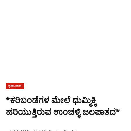
ಪ್ರವಾಸಿತಾಣ
*ಕರಿಬಂಡೆಗಳ ಮೇಲೆ ಧುಮ್ಮಿಕ್ಕಿ
ಹರಿಯುತ್ತಿರುವ ಉಂಚಳ್ಳಿ ಜಲಪಾತದ*