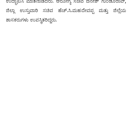
ಉದ್ಘಾಟಿಸಿ ಮಾತನಾಡಿದರು. ಆರೋಗ್ಯ ಸಚಿವ ದಿನೇಶ್ ಗುಂಡೂರಾವ್,
ಜಿಲ್ಲಾ ಉಸ್ತುವಾರಿ ಸಚಿವ ಹೆಚ್.ಸಿ.ಮಹದೇವಪ್ಪ ಮತ್ತು ಜಿಲ್ಲೆಯ
ಶಾಸಕರುಗಳು ಉಪಸ್ಥಿತರಿದ್ದರು.