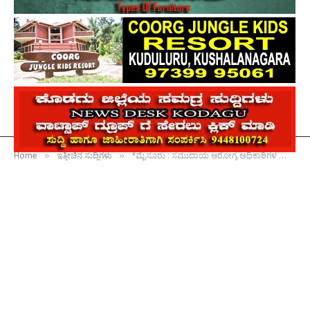
»
»
Home
ಇತ್ತೀಚಿನ ಸುದ್ದಿಗಳು
*ಮೈಸೂರು : ಸಮುದಾಯ ಆರೋಗ್ಯ ಅಧಿಕಾರಿಗಳ ಸಂರಕ್ಷಣಾ ಸಮಾವೇಶ ಉದ್ಘಾಟಿಸಿದ ಮುಖ್ಯಮಂತ್ರಿ ಸಿದ್ದರಾಮಯ್ಯ*