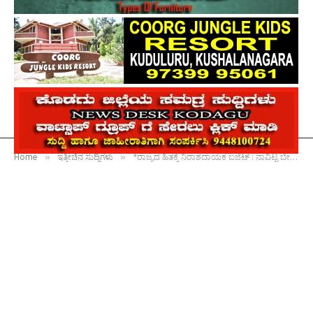
»
»
Home
ಇತ್ತೀಚಿನ ಸುದ್ದಿಗಳು
*ರಾಜ್ಯದ ಹಿತಕ್ಕೆ ನಿರಾಶದಾಯಕ ಬಜೆಟ್ : ನಾವಿಟ್ಟ ಬೇಡಿಕೆಗಳಲ್ಲಿ ಒಂದನ್ನೂ ಈಡೇರಿಸಿಲ್ಲ : ಸಿಎಂ ಸಿದ್ದರಾಮಯ್ಯ ಅಸಮಾಧಾನ*