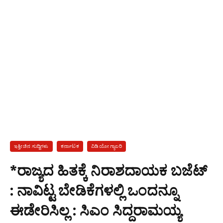
ಇತ್ತೀಚಿನ ಸುದ್ದಿಗಳು
ಕರ್ನಾಟಕ
ವಿಡಿಯೋ ಗ್ಯಾಲರಿ
*ರಾಜ್ಯದ ಹಿತಕ್ಕೆ ನಿರಾಶದಾಯಕ ಬಜೆಟ್
: ನಾವಿಟ್ಟ ಬೇಡಿಕೆಗಳಲ್ಲಿ ಒಂದನ್ನೂ
ಈಡೇರಿಸಿಲ್ಲ : ಸಿಎಂ ಸಿದ್ದರಾಮಯ್ಯ