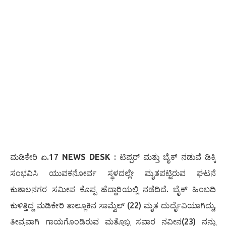
ಮಡಿಕೇರಿ ಏ.17
NEWS DESK
: ಟಿಪ್ಪರ್ ಮತ್ತು ಬೈಕ್ ನಡುವೆ ಡಿಕ್ಕಿ
ಸಂಭವಿಸಿ ಯುವಕನೋರ್ವ ಸ್ಥಳದಲ್ಲೇ ಮೃತಪಟ್ಟಿರುವ ಘಟನೆ
ಕುಶಾಲನಗರ ಸಮೀಪ ಕೊಪ್ಪ ಹೆದ್ದಾರಿಯಲ್ಲಿ ನಡೆದಿದೆ. ಬೈಕ್ ಹಿಂಬದಿ
ಕುಳಿತ್ತಿದ್ದ ಮಡಿಕೇರಿ ತಾಲ್ಲೂಕಿನ ಸಾಮ್ವೆಲ್ (22) ಮೃತ ದುರ್ದೈವಿಯಾಗಿದ್ದು,
ತೀವ್ರವಾಗಿ ಗಾಯಗೊಂಡಿರುವ ಮತ್ತೊಬ್ಬ ಸವಾರ ನವೀನ(23) ನನ್ನು