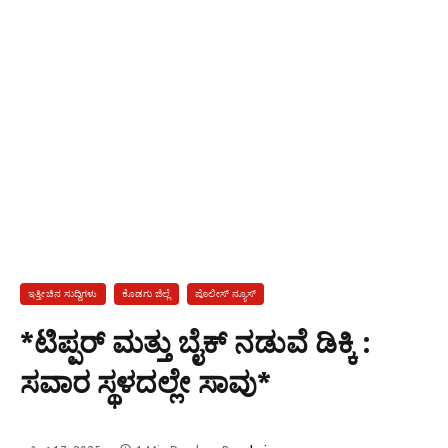
ಇತ್ತೀಚಿನ ಸುದ್ದಿಗಳು
ಕೊಡಗು ಜಿಲ್ಲೆ
ಪೊಲೀಸ್ ನ್ಯೂಸ್
*ಟಿಪ್ಪರ್ ಮತ್ತು ಬೈಕ್ ನಡುವೆ ಡಿಕ್ಕಿ :
ಸವಾರ ಸ್ಥಳದಲ್ಲೇ ಸಾವು*