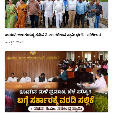
ಹಾರಂಗಿ ಜಲಾಶಯಕ್ಕೆ ಸಚಿವ ಪಿ.ಎಂ.ನರೇಂದ್ರ ಸ್ವಾಮಿ ಭೇಟಿ : ಪರಿಶೀಲನೆ
ಆಗಷ್ಟ್ 5, 2026