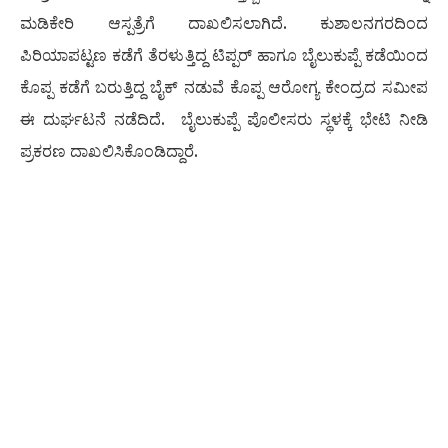
ಮಡಿಕೇರಿ ಆಸ್ಪತ್ರೆಗೆ ದಾಖಲಿಸಲಾಗಿದೆ. ಕುಶಾಲನಗರದಿಂದ
ಪಿರಿಯಾಪಟ್ಟಣ ಕಡೆಗೆ ತೆರಳುತ್ತಿದ್ದ ಟಿಪ್ಪರ್ ಹಾಗೂ ಬೈಲುಕುಪ್ಪೆ ಕಡೆಯಿಂದ
ಕೊಪ್ಪ ಕಡೆಗೆ ಬರುತ್ತಿದ್ದ ಬೈಕ್ ನಡುವೆ ಕೊಪ್ಪ ಆರೋಗ್ಯ ಕೇಂದ್ರದ ಸಮೀಪ
ಈ ದುರ್ಘಟನೆ ನಡೆದಿದೆ. ಬೈಲುಕುಪ್ಪೆ ಪೊಲೀಸರು ಸ್ಥಳಕ್ಕೆ ಭೇಟಿ ನೀಡಿ
ಪ್ರಕರಣ ದಾಖಲಿಸಿಕೊಂಡಿದ್ದಾರೆ.