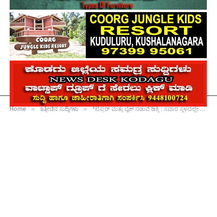
»
»
Home
ಇತ್ತೀಚಿನ ಸುದ್ದಿಗಳು
*ಟಿಪ್ಪರ್ ಮತ್ತು ಬೈಕ್ ನಡುವೆ ಡಿಕ್ಕಿ : ಸವಾರ ಸ್ಥಳದಲ್ಲೇ ಸಾವು*