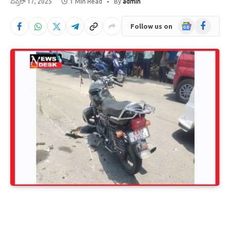
ಏಪ್ರಿಲ್ 17, 2025
1 Min Read
By
admin
Google
Facebook
Follow us on
News