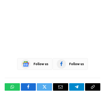
Follow us
Follow us
WhatsApp
Facebook
Twitter
Email
Telegram
Copy
Link
Website design development company services in Mangalore
Forex Trading Teacher in India