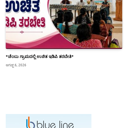
*ಚೆಂಬು ಗ್ರಾಮದಲ್ಲಿ ಉಚಿತ ಇಡಿಪಿ ತರಬೇತಿ*
ಆಗಷ್ಟ್ 6, 2026