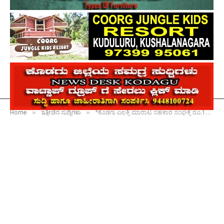
»
»
Home
ಇತ್ತೀಚಿನ ಸುದ್ದಿಗಳು
*ಕೊಡಗು ಏಲಕ್ಕಿ ಮಾರಾಟ ಸಹಕಾರ ಸಂಘಕ್ಕೆ ರೂ.11,86,453 ನಿವ್ವಳ ಲಾಭ : ಸೆ.17 ರಂದು ಮಹಾಸಭೆ*