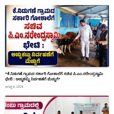
*ಕೆ.ನಿಡುಗಣೆ ಗ್ರಾಮದ ಸರ್ಕಾರಿ ಗೋಶಾಲೆಗೆ ಸಚಿವ ಪಿ.ಎಂ.ನರೇಂದ್ರಸ್ವಾಮಿ
ಭೇಟಿ : ಅಚ್ಚುಕಟ್ಟು ನಿರ್ವಹಣೆಗೆ ಮೆಚ್ಚುಗೆ*
ಆಗಷ್ಟ್ 6, 2026