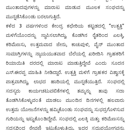
ಮುಂತಾದವುಗಳನ್ನು ಮಾರಾಟ ಮಾಡುವ ಮೂಲಕ ಸಂಘವನ್ನು
ಮುನ್ನಡೆಸಿಕೊಂಡು ಬರಲಾಗುತ್ತಿದೆ.
ಕಳೆದ 3 ವರ್ಷಗಳಿಂದ ಕೇಂದ್ರ ಕಛೇರಿಯ ಕಟ್ಟಡದಲ್ಲಿ “ಉತ್ಪತ್ತಿ”
ಮಳಿಗೆಯೊಂದನ್ನು ಸ್ಥಾಪಿಸಲಾಗಿದ್ದು, ಕೊಡಗಿನ ರೈತರಿಂದ ಏಲಕ್ಕಿ,
ಕರಿಮೆಣಸು, ಉತ್ತಮವಾದ ಜೇನು, ಕಾಚುಪುಳಿ, ವೈನ್ ಮುಂತಾದ
ಸಾಮಾಗ್ರಿಗಳನ್ನು ನ್ಯಾಯಯುತವಾದ ಬೆಲೆಯಲ್ಲಿ ಖರೀದಿಸಿ ಗ್ರಾಹಕರಿಗೆ
ರಿಯಾಯಿತಿ ದರದಲ್ಲಿ ಮಾರಾಟ ಮಾಡುತ್ತಿದ್ದೇವೆ ಎಂದು ಸೂದನ
ಎಸ್.ಈರಪ್ಪ ಮಾಹಿತಿ ನೀಡಿದ್ದಾರೆ. ಉತ್ಪತ್ತಿ ಮಳಿಗೆ ಗ್ರಾಹಕರ ವಿಶ್ವಾಸಕ್ಕೆ
ಪಾತ್ರವಾಗಿದ್ದು, ಲಾಭದ ಹಾದಿಯಲ್ಲಿ ಮುನ್ನಡೆಯುತ್ತಿದೆ. ಸಂಘದಲ್ಲಿ
ಸದಸ್ಯರು ಕಾರ್ಯಚಟುವಟಿಕೆಗಳಲ್ಲಿ ತಮ್ಮನ್ನು ತಾವು ಸದಾ
ತೊಡಗಿಸಿಕೊಳ್ಳುವಂತೆ ಮಾಡಲು ಮುಂದಿನ ದಿನಗಳಲ್ಲಿ ಹಲವಾರು
ಉತ್ತಮ ಯೋಜನೆಗಳನ್ನು ಹಮ್ಮಿಕೊಂಡು ಸಂಘವನ್ನು ಸುಭದ್ರಗೊಳಿಸುವ
ಗುರಿಯನ್ನು ಇಟ್ಟುಕೊಂಡಿದ್ದೇವೆ. ಸಂಘದಲ್ಲಿ ಏಲಕ್ಕಿ ಮತ್ತು ಕರಿಮೆಣಸನ್ನು
ಸದಸ್ಯರಿಂದ ಠೇವಣಿ ಇಟ್ಟುಕೊಳ್ಳುತ್ತಿದ್ದು, ಇದರ ಸದುಪಯೋಗವನ್ನು