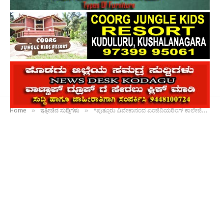
»
»
Home
ಇತ್ತೀಚಿನ ಸುದ್ದಿಗಳು
*ಪುತ್ತೂರು ವಿವೇಕಾನಂದ ಎಂಜಿನಿಯರಿಂಗ್ ಕಾಲೇಜಿನಲ್ಲಿ ಇಂಜಿನಿಯರ್ಸ್ ಡೇ ಆಚರಣೆ : ವಿದ್ಯಾರ್ಥಿಗಳು ಪ್ರತಿ ಕ್ಷಣವನ್ನು ಮೌಲ್ಯಯುತವಾಗಿ ಬಳಸಿಕೊಳ್ಳಿ : ವಿನೋದ್ ಕುಮಾರ್*