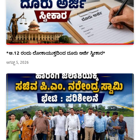
*ಆ.12 ರಂದು ಲೋಕಾಯುಕ್ತದಿಂದ ದೂರು ಅರ್ಜಿ ಸ್ವೀಕಾರ*
ಆಗಷ್ಟ್ 5, 2026