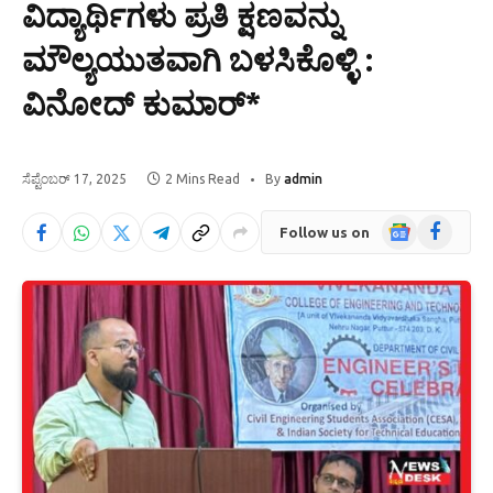
ವಿದ್ಯಾರ್ಥಿಗಳು ಪ್ರತಿ ಕ್ಷಣವನ್ನು
ಮೌಲ್ಯಯುತವಾಗಿ ಬಳಸಿಕೊಳ್ಳಿ :
ವಿನೋದ್ ಕುಮಾರ್*
ಸೆಪ್ಟೆಂಬರ್ 17, 2025
2 Mins Read
By
admin
Google
Facebook
Follow us on
News