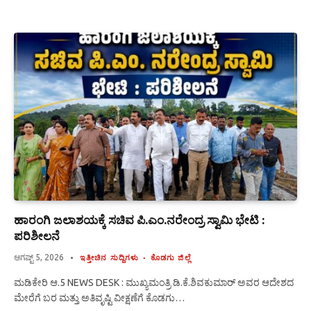
ಹಾರಂಗಿ ಜಲಾಶಯಕ್ಕೆ ಸಚಿವ ಪಿ.ಎಂ.ನರೇಂದ್ರ ಸ್ವಾಮಿ ಭೇಟಿ :
ಪರಿಶೀಲನೆ
ಆಗಷ್ಟ್ 5, 2026
ಇತ್ತೀಚಿನ ಸುದ್ದಿಗಳು
ಕೊಡಗು ಜಿಲ್ಲೆ
ಮಡಿಕೇರಿ ಆ.5 NEWS DESK : ಮುಖ್ಯಮಂತ್ರಿ ಡಿ.ಕೆ.ಶಿವಕುಮಾರ್ ಅವರ ಆದೇಶದ
ಮೇರೆಗೆ ಬರ ಮತ್ತು ಅತಿವೃಷ್ಟಿ ವೀಕ್ಷಣೆಗೆ ಕೊಡಗು…