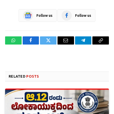
Follow us
Follow us
WhatsApp
Facebook
Twitter
Email
Telegram
Copy
Link
Website design development company services in Mangalore
Forex Trading Teacher in India
RELATED
POSTS