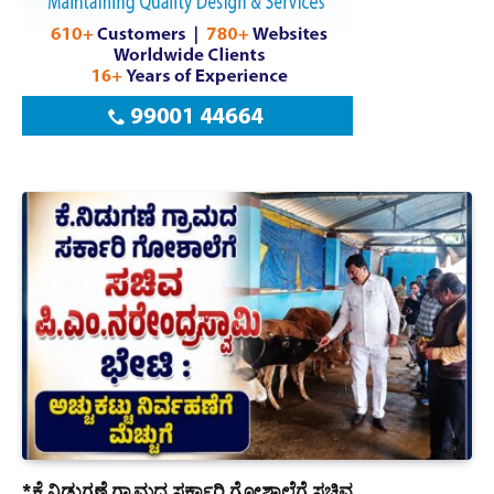
*ಕೆ.ನಿಡುಗಣೆ ಗ್ರಾಮದ ಸರ್ಕಾರಿ ಗೋಶಾಲೆಗೆ ಸಚಿವ