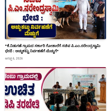
*ಕೆ.ನಿಡುಗಣೆ ಗ್ರಾಮದ ಸರ್ಕಾರಿ ಗೋಶಾಲೆಗೆ ಸಚಿವ ಪಿ.ಎಂ.ನರೇಂದ್ರಸ್ವಾಮಿ
ಭೇಟಿ : ಅಚ್ಚುಕಟ್ಟು ನಿರ್ವಹಣೆಗೆ ಮೆಚ್ಚುಗೆ*
ಆಗಷ್ಟ್ 6, 2026