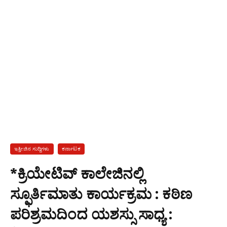
ಇತ್ತೀಚಿನ ಸುದ್ದಿಗಳು
ಕರ್ನಾಟಕ
*ಕ್ರಿಯೇಟಿವ್ ಕಾಲೇಜಿನಲ್ಲಿ
ಸ್ಫೂರ್ತಿಮಾತು ಕಾರ್ಯಕ್ರಮ : ಕಠಿಣ
ಪರಿಶ್ರಮದಿಂದ ಯಶಸ್ಸು ಸಾಧ್ಯ :