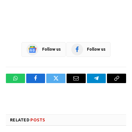
Follow us
Follow us
WhatsApp
Facebook
Twitter
Email
Telegram
Copy
Link
Website design development company services in Mangalore
Forex Trading Teacher in India
RELATED
POSTS