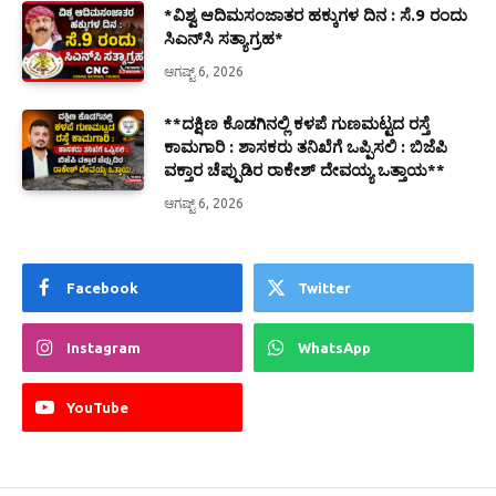
*ವಿಶ್ವ ಆದಿಮಸಂಜಾತರ ಹಕ್ಕುಗಳ ದಿನ : ಸೆ.9 ರಂದು
ಸಿಎನ್‌ಸಿ ಸತ್ಯಾಗ್ರಹ*
ಆಗಷ್ಟ್ 6, 2026
**ದಕ್ಷಿಣ ಕೊಡಗಿನಲ್ಲಿ ಕಳಪೆ ಗುಣಮಟ್ಟದ ರಸ್ತೆ
ಕಾಮಗಾರಿ : ಶಾಸಕರು ತನಿಖೆಗೆ ಒಪ್ಪಿಸಲಿ : ಬಿಜೆಪಿ
ವಕ್ತಾರ ಚೆಪ್ಪುಡಿರ ರಾಕೇಶ್ ದೇವಯ್ಯ ಒತ್ತಾಯ**
ಆಗಷ್ಟ್ 6, 2026
Facebook
Twitter
Instagram
WhatsApp
YouTube