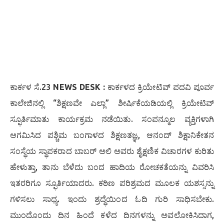
ಕಾರ್ಕಳ ಸೆ.23
NEWS DESK :
ಕಾರ್ಕಳದ ಕ್ರಿಯೇಟಿವ್ ಪದವಿ ಪೂರ್ವ
ಕಾಲೇಜಿನಲ್ಲಿ “ಶಿಕ್ಷಣವೇ ಎಲ್ಲಾ” ಶೀರ್ಷಿಕೆಯಡಿಯಲ್ಲಿ ಕ್ರಿಯೇಟಿವ್
ಸ್ಫೂರ್ತಿಮಾತು ಕಾರ್ಯಕ್ರಮ ನಡೆಯಿತು. ಸಂಪನ್ಮೂಲ ವ್ಯಕ್ತಿಗಳಾಗಿ
ಆಗಮಿಸಿದ ಪಶ್ಚಿಮ ಬಂಗಾಳದ ಶಿಕ್ಷಣತಜ್ಞ, ಆನಂದ್ ಶಿಕ್ಷಾನಿಕೇತನ
ಸಂಸ್ಥೆಯ ಸ್ಥಾಪಕರಾದ ಬಾಬರ್ ಅಲಿ ಅವರು ಶೈಕ್ಷಣಿಕ ವಿಚಾರಗಳ ಕುರಿತು
ಹೇಳುತ್ತಾ, ತಾನು ಬೆಳೆದು ಬಂದ ಹಾದಿಯ ರೋಚಕತೆಯನ್ನು ವಿವರಿಸಿ
ಇತರರಿಗೂ ಸ್ಫೂರ್ತಿಯಾದರು. ಕಠಿಣ ಪರಿಶ್ರಮದ ಮೂಲಕ ಯಶಸ್ಸನ್ನು
ಗಳಿಸಲು ಸಾಧ್ಯ. ಇಂದು ಶ್ರದ್ಧೆಯಿಂದ ಓದಿ ಗುರಿ ಸಾಧಿಸಬೇಕು.
ಮುಂದೊಂದು ದಿನ ಹಿಂದೆ ಕಳೆದ ದಿನಗಳನ್ನು ಅವಲೋಕಿಸಿದಾಗ,