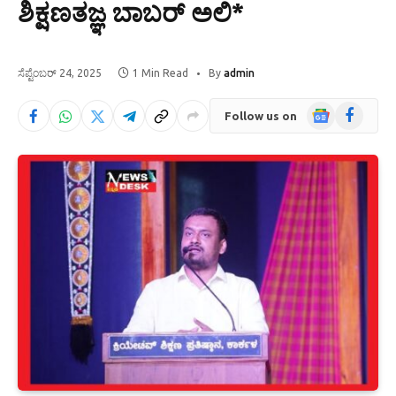
ಶಿಕ್ಷಣತಜ್ಞ ಬಾಬರ್ ಅಲಿ*
ಸೆಪ್ಟೆಂಬರ್ 24, 2025
1 Min Read
By
admin
Google
Facebook
Follow us on
News