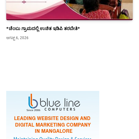
*ಚೆಂಬು ಗ್ರಾಮದಲ್ಲಿ ಉಚಿತ ಇಡಿಪಿ ತರಬೇತಿ*
ಆಗಷ್ಟ್ 6, 2026