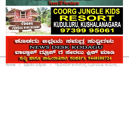
»
»
Home
ಇತ್ತೀಚಿನ ಸುದ್ದಿಗಳು
*ಕ್ರಿಯೇಟಿವ್ ಕಾಲೇಜಿನಲ್ಲಿ ಸ್ಫೂರ್ತಿಮಾತು ಕಾರ್ಯಕ್ರಮ : ಕಠಿಣ ಪರಿಶ್ರಮದಿಂದ ಯಶಸ್ಸು ಸಾಧ್ಯ : ಶಿಕ್ಷಣತಜ್ಞ ಬಾಬರ್ ಅಲಿ*