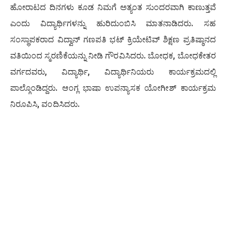
ಹೋರಾಟದ ದಿನಗಳು ಕೂಡ ನಿಮಗೆ ಅತ್ಯಂತ ಸುಂದರವಾಗಿ ಕಾಣುತ್ತವೆ
ಎಂದು ವಿದ್ಯಾರ್ಥಿಗಳನ್ನು ಹುರಿದುಂಬಿಸಿ ಮಾತನಾಡಿದರು. ಸಹ
ಸಂಸ್ಥಾಪಕರಾದ ವಿದ್ವಾನ್ ಗಣಪತಿ ಭಟ್ ಕ್ರಿಯೇಟಿವ್ ಶಿಕ್ಷಣ ಪ್ರತಿಷ್ಠಾನದ
ವತಿಯಿಂದ ಸ್ಮರಣಿಕೆಯನ್ನು ನೀಡಿ ಗೌರವಿಸಿದರು. ಬೋಧಕ, ಬೋಧಕೇತರ
ವರ್ಗದವರು, ವಿದ್ಯಾರ್ಥಿ, ವಿದ್ಯಾರ್ಥಿನಿಯರು ಕಾರ್ಯಕ್ರಮದಲ್ಲಿ
ಪಾಲ್ಗೊಂಡಿದ್ದರು. ಆಂಗ್ಲ ಭಾಷಾ ಉಪನ್ಯಾಸಕ ಯೋಗೀಶ್ ಕಾರ್ಯಕ್ರಮ
ನಿರೂಪಿಸಿ, ವಂದಿಸಿದರು.