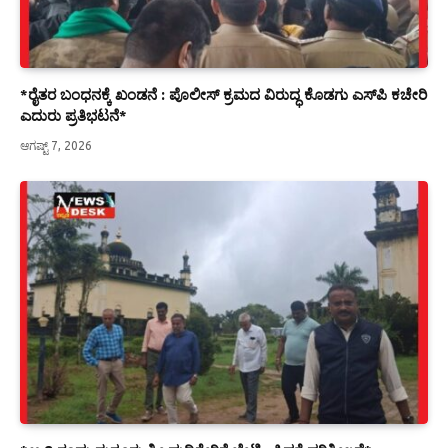
*ರೈತರ ಬಂಧನಕ್ಕೆ ಖಂಡನೆ : ಪೊಲೀಸ್ ಕ್ರಮದ ವಿರುದ್ಧ ಕೊಡಗು ಎಸ್‍ಪಿ ಕಚೇರಿ
ಎದುರು ಪ್ರತಿಭಟನೆ*
ಆಗಷ್ಟ್ 7, 2026