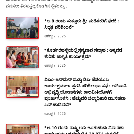
ನಡೆಸಲು ತೆರಳುತ್ತಿದ್ದ ಕೊಡಗಿನ ರೈತರನ್ನು…
*ಆ.8 ರಂದು ಸುತ್ತೂರು ಶ್ರೀ ಮಡಿಕೇರಿಗೆ ಭೇಟಿ :
ಸಿದ್ಧತೆ ಪರಿಶೀಲನೆ*
ಆಗಷ್ಟ್ 7, 2026
*ಕೊಡಗರಹಳ್ಳಿಯಲ್ಲಿ ಸ್ತನ್ಯಪಾನ ಸಪ್ತಾಹ : ಅಕ್ಕಪಡೆ
ಕುರಿತು ಜಾಗೃತಿ ಕಾರ್ಯಕ್ರಮ*
ಆಗಷ್ಟ್ 7, 2026
ಪಿಎಂ-ಜನ್‍ಮನ್ ಮತ್ತು ಡಿಎ-ಜೆಜಿಯುಎ
ಕಾರ್ಯಕ್ರಮಗಳ ಪ್ರಗತಿ ಪರಿಶೀಲನಾ ಸಭೆ : ಆದಿವಾಸಿ
ಅಭಿವೃದ್ಧಿ ಯೋಜನೆಗಳು ಕಾಲಮಿತಿಯೊಳಗೆ
ಪೂರ್ಣಗೊಳಿಸಿ : ಹೆಚ್ಚುವರಿ ಜಿಲ್ಲಾಧಿಕಾರಿ ಡಾ.ಸಹನಾ
ಎಸ್.ಹಾದಿಮನಿ*
ಆಗಷ್ಟ್ 7, 2026
*ಆ.10 ರಂದು ರಾಷ್ಟ್ರೀಯ ಜಂತುಹುಳು ನಿವಾರಣಾ
ಕಾರ್ಯಕ್ರಮ : ಜಿಲ್ಲೆಯಲ್ಲಿ 1,20,874 ಮಕ್ಕಳಿಗೆ