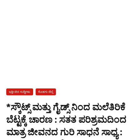
ಇತ್ತೀಚಿನ ಸುದ್ದಿಗಳು
ಕೊಡಗು ಜಿಲ್ಲೆ
*ಸ್ಕೌಟ್ಸ್ ಮತ್ತು ಗೈಡ್ಸ್ ನಿಂದ ಮಲೆತಿರಿಕೆ
ಬೆಟ್ಟಕ್ಕೆ ಚಾರಣ : ಸತತ ಪರಿಶ್ರಮದಿಂದ
ಮಾತ್ರ ಜೀವನದ ಗುರಿ ಸಾಧನೆ ಸಾಧ್ಯ :