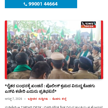
*ರೈತರ ಬಂಧನಕ್ಕೆ ಖಂಡನೆ : ಪೊಲೀಸ್ ಕ್ರಮದ ವಿರುದ್ಧ ಕೊಡಗು
ಎಸ್‍ಪಿ ಕಚೇರಿ ಎದುರು ಪ್ರತಿಭಟನೆ*
ಆಗಷ್ಟ್ 7, 2026
ಇತ್ತೀಚಿನ ಸುದ್ದಿಗಳು
ಕೊಡಗು ಜಿಲ್ಲೆ
ಮಡಿಕೇರಿ ಆ.7 NEWS DESK : ಬಿಡದಿ ಟೌನ್ ಶಿಪ್ ವಿರುದ್ಧ ಶಾಂತಿಯುತ ಹೋರಾಟ