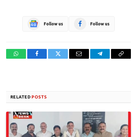
Follow us
Follow us
WhatsApp
Facebook
Twitter
Email
Telegram
Copy
Link
Website design development company services in Mangalore
Forex Trading Teacher in India
RELATED
POSTS