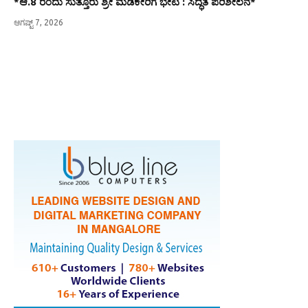
*ಆ.8 ರಂದು ಸುತ್ತೂರು ಶ್ರೀ ಮಡಿಕೇರಿಗೆ ಭೇಟಿ : ಸಿದ್ಧತೆ ಪರಿಶೀಲನೆ*
ಆಗಷ್ಟ್ 7, 2026