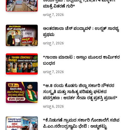
ಮಾತ್ರೆ ವಿತರಣೆ ಗುರಿ*
ಆಗಷ್ಟ್ 7, 2026
ಅಂತರಶಾಲಾ ಚೆಸ್ ಪಂದ್ಯಾವಳಿ : ಉನ್ನತ್ ಸಾರಥ್ಯ
ಪ್ರಥಮ
ಆಗಷ್ಟ್ 7, 2026
*ಗಾಂಜಾ ಮಾರಾಟ : ಅಸ್ಸಾಂ ಮೂಲದ ಕಾರ್ಮಿಕರ
ಬಂಧನ
ಆಗಷ್ಟ್ 7, 2026
*ಆ.8 ರಂದು ಕೊಡಗು ಜಿಲ್ಲಾ ಸರ್ಕಾರಿ ನೌಕರರ
ಸಂಸ್ಕೃತಿ ಮತ್ತು ಸಾಹಿತ್ಯ ಪರಿಷತ್ತು ಘಟಕದ
ಪದಗ್ರಹಣ : ಆದರ್ಶ ಸೇವಾ ರತ್ನ ಪ್ರಶಸ್ತಿ ಪ್ರದಾನ*
ಆಗಷ್ಟ್ 6, 2026
*ಕೆ.ನಿಡುಗಣೆ ಗ್ರಾಮದ ಸರ್ಕಾರಿ ಗೋಶಾಲೆಗೆ ಸಚಿವ
ಪಿ.ಎಂ.ನರೇಂದ್ರಸ್ವಾಮಿ ಭೇಟಿ : ಅಚ್ಚುಕಟ್ಟು