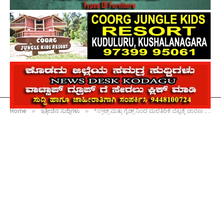
»
»
Home
ಇತ್ತೀಚಿನ ಸುದ್ದಿಗಳು
*ಸ್ಕೌಟ್ಸ್ ಮತ್ತು ಗೈಡ್ಸ್ ನಿಂದ ಮಲೆತಿರಿಕೆ ಬೆಟ್ಟಕ್ಕೆ ಚಾರಣ : ಸತತ ಪರಿಶ್ರಮದಿಂದ ಮಾತ್ರ ಜೀವನದ ಗುರಿ ಸಾಧನೆ ಸಾಧ್ಯ : ಈರಮಂಡ ಹರಿಣಿ ವಿಜಯ್ ಅಭಿಮತ*