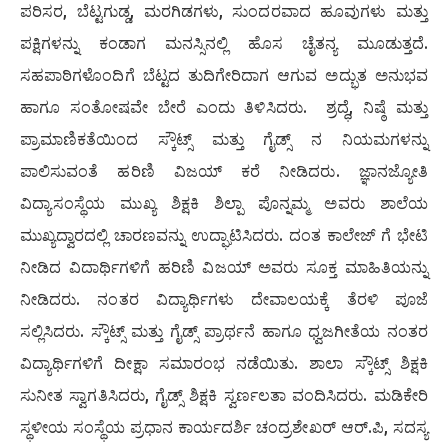
ಪರಿಸರ, ಬೆಟ್ಟಗುಡ್ಡ, ಮರಗಿಡಗಳು, ಸುಂದರವಾದ ಹೂವುಗಳು ಮತ್ತು
ಪಕ್ಷಿಗಳನ್ನು ಕಂಡಾಗ ಮನಸ್ಸಿನಲ್ಲಿ ಹೊಸ ಚೈತನ್ಯ ಮೂಡುತ್ತದೆ.
ಸಹಪಾಠಿಗಳೊಂದಿಗೆ ಬೆಟ್ಟದ ತುದಿಗೇರಿದಾಗ ಆಗುವ ಅದ್ಭುತ ಅನುಭವ
ಹಾಗೂ ಸಂತೋಷವೇ ಬೇರೆ ಎಂದು ತಿಳಿಸಿದರು. ಶ್ರದ್ಧೆ, ನಿಷ್ಠೆ ಮತ್ತು
ಪ್ರಾಮಾಣಿಕತೆಯಿಂದ ಸ್ಕೌಟ್ಸ್ ಮತ್ತು ಗೈಡ್ಸ್ ನ ನಿಯಮಗಳನ್ನು
ಪಾಲಿಸುವಂತೆ ಹರಿಣಿ ವಿಜಯ್ ಕರೆ ನೀಡಿದರು. ಜ್ಞಾನಜ್ಯೋತಿ
ವಿದ್ಯಾಸಂಸ್ಥೆಯ ಮುಖ್ಯ ಶಿಕ್ಷಕಿ ಶಿಲ್ಪಾ ಪೊನ್ನಮ್ಮ ಅವರು ಶಾಲೆಯ
ಮುಖ್ಯದ್ವಾರದಲ್ಲಿ ಚಾರಣವನ್ನು ಉದ್ಘಾಟಿಸಿದರು. ದಂತ ಕಾಲೇಜ್ ಗೆ ಭೇಟಿ
ನೀಡಿದ ವಿದಾರ್ಥಿಗಳಿಗೆ ಹರಿಣಿ ವಿಜಯ್ ಅವರು ಸೂಕ್ತ ಮಾಹಿತಿಯನ್ನು
ನೀಡಿದರು. ನಂತರ ವಿದ್ಯಾರ್ಥಿಗಳು ದೇವಾಲಯಕ್ಕೆ ತೆರಳಿ ಪೂಜೆ
ಸಲ್ಲಿಸಿದರು. ಸ್ಕೌಟ್ಸ್ ಮತ್ತು ಗೈಡ್ಸ್ ಪ್ರಾರ್ಥನೆ ಹಾಗೂ ಧ್ವಜಗೀತೆಯ ನಂತರ
ವಿದ್ಯಾರ್ಥಿಗಳಿಗೆ ದೀಕ್ಷಾ ಸಮಾರಂಭ ನಡೆಯಿತು. ಶಾಲಾ ಸ್ಕೌಟ್ಸ್ ಶಿಕ್ಷಕಿ
ಸುನೀತ ಸ್ವಾಗತಿಸಿದರು, ಗೈಡ್ಸ್ ಶಿಕ್ಷಕಿ ಸ್ವರ್ಣಲತಾ ವಂದಿಸಿದರು. ಮಡಿಕೇರಿ
ಸ್ಥಳೀಯ ಸಂಸ್ಥೆಯ ಪ್ರಧಾನ ಕಾರ್ಯದರ್ಶಿ ಚಂದ್ರಶೇಖರ್ ಆರ್.ಪಿ, ಸದಸ್ಯ