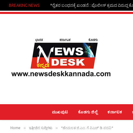
BREAKING NEWS
*ರೈತರ ಬಂಧನಕ್ಕೆ ಖಂಡನೆ : ಪೊಲೀಸ್ ಕ್ರಮದ ವಿರುದ್ಧ ಕ
ಮುಖಪುಟ
ಕೊಡಗು ಜಿಲ್ಲೆ
ಕರ್ನಾಟಕ
»
»
Home
ಇತ್ತೀಚಿನ ಸುದ್ದಿಗಳು
*ಹೇಮಲತ ಜಿ.ಎಂ. ಗೆ ಪಿಎಚ್ ಡಿ ಪದವಿ*