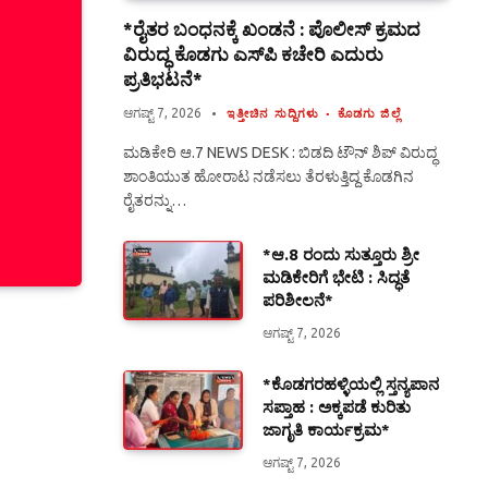
*ರೈತರ ಬಂಧನಕ್ಕೆ ಖಂಡನೆ : ಪೊಲೀಸ್ ಕ್ರಮದ
ವಿರುದ್ಧ ಕೊಡಗು ಎಸ್‍ಪಿ ಕಚೇರಿ ಎದುರು
ಪ್ರತಿಭಟನೆ*
ಆಗಷ್ಟ್ 7, 2026
ಇತ್ತೀಚಿನ ಸುದ್ದಿಗಳು
ಕೊಡಗು ಜಿಲ್ಲೆ
ಮಡಿಕೇರಿ ಆ.7 NEWS DESK : ಬಿಡದಿ ಟೌನ್ ಶಿಪ್ ವಿರುದ್ಧ
ಶಾಂತಿಯುತ ಹೋರಾಟ ನಡೆಸಲು ತೆರಳುತ್ತಿದ್ದ ಕೊಡಗಿನ
ರೈತರನ್ನು…
*ಆ.8 ರಂದು ಸುತ್ತೂರು ಶ್ರೀ
ಮಡಿಕೇರಿಗೆ ಭೇಟಿ : ಸಿದ್ಧತೆ
ಪರಿಶೀಲನೆ*
ಆಗಷ್ಟ್ 7, 2026
*ಕೊಡಗರಹಳ್ಳಿಯಲ್ಲಿ ಸ್ತನ್ಯಪಾನ
ಸಪ್ತಾಹ : ಅಕ್ಕಪಡೆ ಕುರಿತು
ಜಾಗೃತಿ ಕಾರ್ಯಕ್ರಮ*
ಆಗಷ್ಟ್ 7, 2026