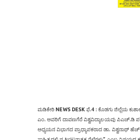
ಮಡಿಕೇರಿ
NEWS DESK
ಫೆ.4 : ಕೊಡಗು ಜಿಲ್ಲೆಯ ಕುಶಾ
ಎಂ. ಅವರಿಗೆ ದಾವಣಗೆರೆ ವಿಶ್ವವಿದ್ಯಾಲಯವು ಪಿಎಚ್.ಡಿ 
ಅಧ್ಯಯನ ವಿಭಾಗದ ಪ್ರಾಧ್ಯಾಪಕರಾದ ಡಾ. ವಿಶ್ವನಾಥ್ ಹೆಚ
ಸಾಹಿತ್ಯದಲ್ಲಿ ಪ್ರತಿಭಟನಾತ್ಮಕ ನೆಲೆಗಳು” ಎಂಬ ವಿಷಯದ ಕ