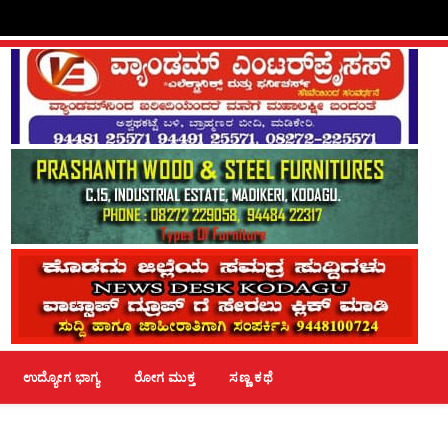
ಉದ್ಯೋಗ ಭಾಗ್ಯ
ರೋಗ ಮುಕ್ತ
ಸಣ್ಣ ಕಥೆ