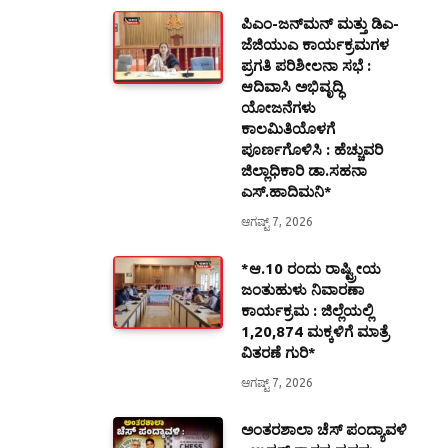
ಪಿಎಂ-ಜನ್‍ಮನ್ ಮತ್ತು ಡಿಎ-
ಜೆಜಿಯುಎ ಕಾರ್ಯಕ್ರಮಗಳ
ಪ್ರಗತಿ ಪರಿಶೀಲನಾ ಸಭೆ :
ಆದಿವಾಸಿ ಅಭಿವೃದ್ಧಿ
ಯೋಜನೆಗಳು
ಕಾಲಮಿತಿಯೊಳಗೆ
ಪೂರ್ಣಗೊಳಿಸಿ : ಹೆಚ್ಚುವರಿ
ಜಿಲ್ಲಾಧಿಕಾರಿ ಡಾ.ಸಹನಾ
ಎಸ್.ಹಾದಿಮನಿ*
ಆಗಷ್ಟ್ 7, 2026
*ಆ.10 ರಂದು ರಾಷ್ಟ್ರೀಯ
ಜಂತುಹುಳು ನಿವಾರಣಾ
ಕಾರ್ಯಕ್ರಮ : ಜಿಲ್ಲೆಯಲ್ಲಿ
1,20,874 ಮಕ್ಕಳಿಗೆ ಮಾತ್ರೆ
ವಿತರಣೆ ಗುರಿ*
ಆಗಷ್ಟ್ 7, 2026
ಅಂತರಶಾಲಾ ಚೆಸ್ ಪಂದ್ಯಾವಳಿ