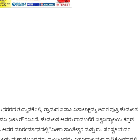
ಲನಗರದ ಗುಮ್ಮನಕೊಲ್ಲಿ, ಗ್ರಾಮದ ನಿವಾಸಿ ವಿಶಾಲಾಕ್ಷಮ್ಮ ಅವರ ಪುತ್ರಿ ಹೇಮಲತ ಜ
ಪದವಿ ನೀಡಿ ಗೌರವಿಸಿದೆ. ಹೇಮಲತ ಅವರು ದಾವಣಗೆರೆ ವಿಶ್ವವಿದ್ಯಾಲಯ ಕನ್ನಡ
್. ಅವರ ಮಾರ್ಗದರ್ಶನದಲ್ಲಿ “ವೀಣಾ ಶಾಂತೇಶ್ವರ ಮತ್ತು ದು. ಸರಸ್ವತಿಯವರ
ುರಿತು ಮಹಾಪ್ರಬಂಧವನ್ನು ಮಂಡಿಸಿದ್ದರು. ವಿಶ್ವವಿದ್ಯಾಲಯದ ಘಟಿಕೋತ್ಸವದಲ್ಲಿ