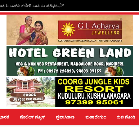
ೊಡಗು ಎಸ್‍ಪಿ ಕಚೇರಿ ಎದುರು ಪ್ರತಿಭಟನೆ*
ಭಾರತ
ಪೊಲೀಸ್ ನ್ಯೂಸ್
ಪ್ರವಾಸಿತಾಣ
ಮಹಾದೇಗುಲ
ರುಚಿ ನೋಡಿ