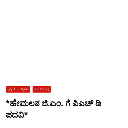
ಇತ್ತೀಚಿನ ಸುದ್ದಿಗಳು
ಕೊಡಗು ಜಿಲ್ಲೆ
*ಹೇಮಲತ ಜಿ.ಎಂ. ಗೆ ಪಿಎಚ್ ಡಿ
ಪದವಿ*