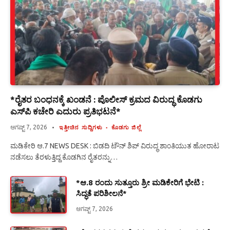
*ರೈತರ ಬಂಧನಕ್ಕೆ ಖಂಡನೆ : ಪೊಲೀಸ್ ಕ್ರಮದ ವಿರುದ್ಧ ಕೊಡಗು
ಎಸ್‍ಪಿ ಕಚೇರಿ ಎದುರು ಪ್ರತಿಭಟನೆ*
ಆಗಷ್ಟ್ 7, 2026
ಇತ್ತೀಚಿನ ಸುದ್ದಿಗಳು
ಕೊಡಗು ಜಿಲ್ಲೆ
ಮಡಿಕೇರಿ ಆ.7 NEWS DESK : ಬಿಡದಿ ಟೌನ್ ಶಿಪ್ ವಿರುದ್ಧ ಶಾಂತಿಯುತ ಹೋರಾಟ
ನಡೆಸಲು ತೆರಳುತ್ತಿದ್ದ ಕೊಡಗಿನ ರೈತರನ್ನು…
*ಆ.8 ರಂದು ಸುತ್ತೂರು ಶ್ರೀ ಮಡಿಕೇರಿಗೆ ಭೇಟಿ :
ಸಿದ್ಧತೆ ಪರಿಶೀಲನೆ*
ಆಗಷ್ಟ್ 7, 2026