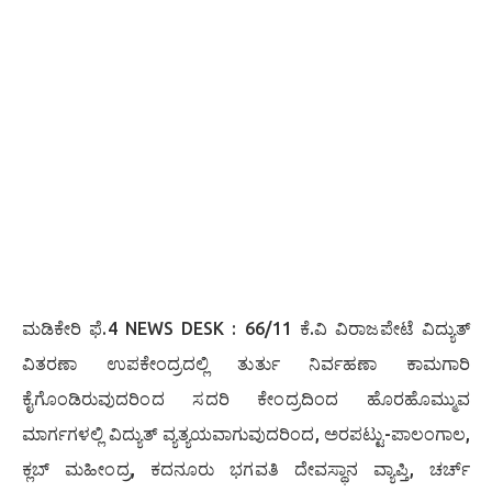
ಮಡಿಕೇರಿ ಫೆ.4 NEWS DESK : 66/11 ಕೆ.ವಿ ವಿರಾಜಪೇಟೆ ವಿದ್ಯುತ್
ವಿತರಣಾ ಉಪಕೇಂದ್ರದಲ್ಲಿ ತುರ್ತು ನಿರ್ವಹಣಾ ಕಾಮಗಾರಿ
ಕೈಗೊಂಡಿರುವುದರಿಂದ ಸದರಿ ಕೇಂದ್ರದಿಂದ ಹೊರಹೊಮ್ಮುವ
ಮಾರ್ಗಗಳಲ್ಲಿ ವಿದ್ಯುತ್ ವ್ಯತ್ಯಯವಾಗುವುದರಿಂದ, ಅರಪಟ್ಟು-ಪಾಲಂಗಾಲ,
ಕ್ಲಬ್ ಮಹೀಂದ್ರ, ಕದನೂರು ಭಗವತಿ ದೇವಸ್ಥಾನ ವ್ಯಾಪ್ತಿ, ಚರ್ಚ್