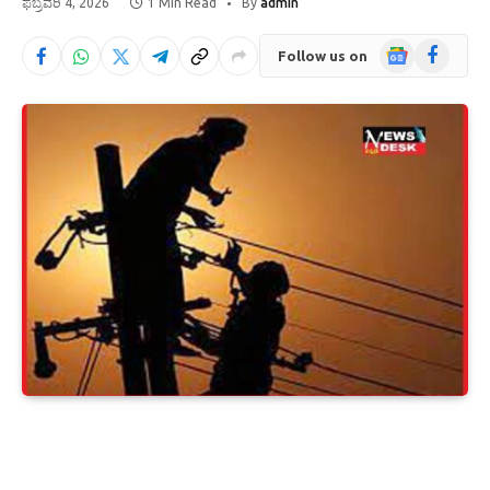
ಫೆಬ್ರವರಿ 4, 2026
1 Min Read
By
admin
Google
Facebook
Follow us on
News