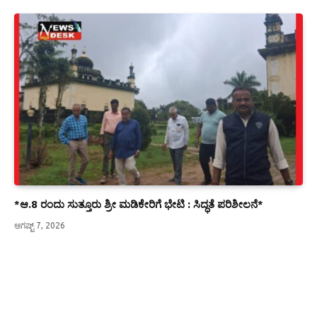
*ಆ.8 ರಂದು ಸುತ್ತೂರು ಶ್ರೀ ಮಡಿಕೇರಿಗೆ ಭೇಟಿ : ಸಿದ್ಧತೆ ಪರಿಶೀಲನೆ*
ಆಗಷ್ಟ್ 7, 2026