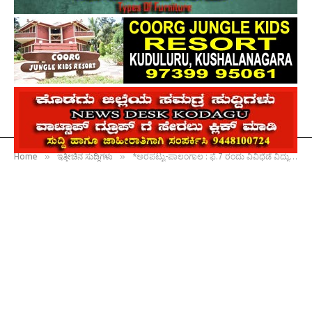
»
»
Home
ಇತ್ತೀಚಿನ ಸುದ್ದಿಗಳು
*ಅರಪಟ್ಟು-ಪಾಲಂಗಾಲ : ಫೆ.7 ರಂದು ವಿವಿಧೆಡೆ ವಿದ್ಯುತ್ ವ್ಯತ್ಯಯ*