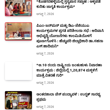
*ಕೊಡಗರಹಳ್ಳಿಯಲ್ಲಿ ಸ್ತನ್ಯಪಾನ ಸಪ್ತಾಹ : ಅಕ್ಕಪಡೆ
ಕುರಿತು ಜಾಗೃತಿ ಕಾರ್ಯಕ್ರಮ*
ಆಗಷ್ಟ್ 7, 2026
ಪಿಎಂ-ಜನ್‍ಮನ್ ಮತ್ತು ಡಿಎ-ಜೆಜಿಯುಎ
ಕಾರ್ಯಕ್ರಮಗಳ ಪ್ರಗತಿ ಪರಿಶೀಲನಾ ಸಭೆ : ಆದಿವಾಸಿ
ಅಭಿವೃದ್ಧಿ ಯೋಜನೆಗಳು ಕಾಲಮಿತಿಯೊಳಗೆ
ಪೂರ್ಣಗೊಳಿಸಿ : ಹೆಚ್ಚುವರಿ ಜಿಲ್ಲಾಧಿಕಾರಿ ಡಾ.ಸಹನಾ
ಎಸ್.ಹಾದಿಮನಿ*
ಆಗಷ್ಟ್ 7, 2026
*ಆ.10 ರಂದು ರಾಷ್ಟ್ರೀಯ ಜಂತುಹುಳು ನಿವಾರಣಾ
ಕಾರ್ಯಕ್ರಮ : ಜಿಲ್ಲೆಯಲ್ಲಿ 1,20,874 ಮಕ್ಕಳಿಗೆ
ಮಾತ್ರೆ ವಿತರಣೆ ಗುರಿ*
ಆಗಷ್ಟ್ 7, 2026
ಅಂತರಶಾಲಾ ಚೆಸ್ ಪಂದ್ಯಾವಳಿ : ಉನ್ನತ್ ಸಾರಥ್ಯ
ಪ್ರಥಮ
ಆಗಷ್ಟ್ 7, 2026