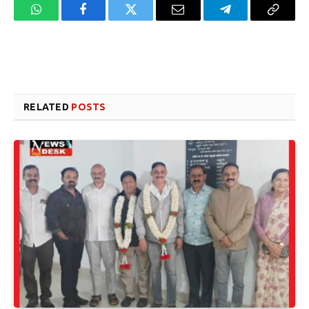
WhatsApp
Facebook
Twitter
Email
Telegram
Copy
Link
Website design development company services in Mangalore
Forex Trading Teacher in India
RELATED
POSTS