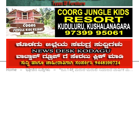
»
»
Home
ಇತ್ತೀಚಿನ ಸುದ್ದಿಗಳು
*ಜೂ.14ಕ್ಕೆ ಮರಾಠ-ಮರಾಟಿ ಸಮಾಜದ ವಾರ್ಷಿಕ ಮಹಾಸಭೆ*