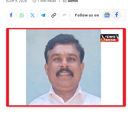
ಜೂನ್ 9, 2026
1 Min Read
By
admin
Google
Facebook
Follow us on
News