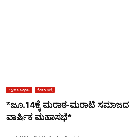
ಇತ್ತೀಚಿನ ಸುದ್ದಿಗಳು
ಕೊಡಗು ಜಿಲ್ಲೆ
*ಜೂ.14ಕ್ಕೆ ಮರಾಠ-ಮರಾಟಿ ಸಮಾಜದ
ವಾರ್ಷಿಕ ಮಹಾಸಭೆ*