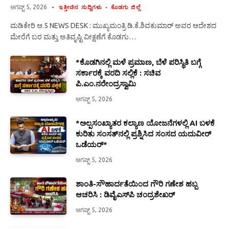
ಆಗಷ್ಟ್ 5, 2026
ಇತ್ತೀಚಿನ ಸುದ್ದಿಗಳು
ಕೊಡಗು ಜಿಲ್ಲೆ
ಮಡಿಕೇರಿ ಆ.5 NEWS DESK : ಮುಖ್ಯಮಂತ್ರಿ ಡಿ.ಕೆ.ಶಿವಕುಮಾರ್ ಅವರ ಆದೇಶದ
ಮೇರೆಗೆ ಬರ ಮತ್ತು ಅತಿವೃಷ್ಟಿ ವೀಕ್ಷಣೆಗೆ ಕೊಡಗು…
*ಕೊಡಗಿನಲ್ಲಿ ಮಳೆ ಪ್ರಮಾಣ, ಬೆಳೆ ಪರಿಸ್ಥಿತಿ ಬಗ್ಗೆ
ಸರ್ಕಾರಕ್ಕೆ ವರದಿ ಸಲ್ಲಿಕೆ : ಸಚಿವ
ಪಿ.ಎಂ.ನರೇಂದ್ರಸ್ವಾಮಿ
ಆಗಷ್ಟ್ 5, 2026
*ಅಲ್ಪಸಂಖ್ಯಾತರ ಕಲ್ಯಾಣ ಯೋಜನೆಗಳಲ್ಲಿ AI ಬಳಕೆ
ಕುರಿತು ಸಂಸತ್‌ನಲ್ಲಿ ಪ್ರಶ್ನಿಸಿದ ಸಂಸದ ಯದುವೀರ್
ಒಡೆಯರ್*
ಆಗಷ್ಟ್ 5, 2026
ಶಾಂತಿ-ಸೌಹಾರ್ದತೆಯಿಂದ ಗೌರಿ ಗಣೇಶ ಹಬ್ಬ
ಆಚರಿಸಿ : ಡಿವೈಎಸ್‍ಪಿ ಚಂದ್ರಶೇಖರ್
ಆಗಷ್ಟ್ 5, 2026