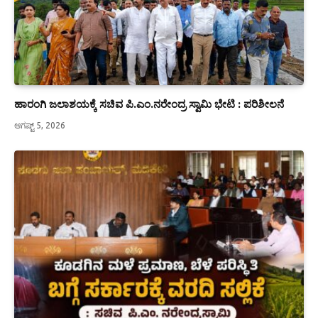
ಹಾರಂಗಿ ಜಲಾಶಯಕ್ಕೆ ಸಚಿವ ಪಿ.ಎಂ.ನರೇಂದ್ರ ಸ್ವಾಮಿ ಭೇಟಿ : ಪರಿಶೀಲನೆ
ಆಗಷ್ಟ್ 5, 2026