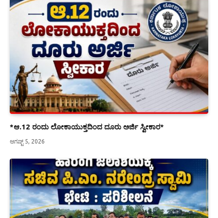
*ಆ.12 ರಂದು ಲೋಕಾಯುಕ್ತದಿಂದ ದೂರು ಅರ್ಜಿ ಸ್ವೀಕಾರ*
ಆಗಷ್ಟ್ 5, 2026