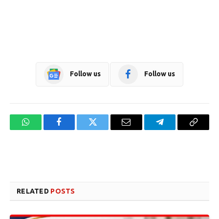
Follow us
Follow us
WhatsApp
Facebook
Twitter
Email
Telegram
Copy
Link
Website design development company services in Mangalore
Forex Trading Teacher in India
RELATED
POSTS