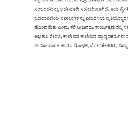
ಸಂಬಂಧವನ್ನು ಅರ್ಥಮಾಡಿ ಸಹಕಾರಿಯಾಗಿದೆ. ಇದು ನೈಸರ್ಗಿ
ಬದಲಾವಣೆಯ ಸವಾಲುಗಳನ್ನು ಎದುರಿಸಲು ಪ್ರತಿಯೊಬ್ಬರಿಗೂ 
ಹೊಂದಬೇಕು ಎಂದು ಕರೆ ನೀಡಿದರು. ಕಾರ್ಯಕ್ರಮದಲ್ಲಿ ನಿವೃತ
ಅಧಿಕಾರಿ ರೇವತಿ, ಕಾಲೇಜಿನ ಕಾಲೇಜಿನ ಪ್ರಾಧ್ಯಪಕರುಗಳಾದ ಪ್ರೊ
ಡಾ.ವಿಜಯಲತ ಹಾಗೂ ಬೋಧಕ, ಬೋಧಕೇತರರು, ವಿದ್ಯಾರ್ಥಿಗಳು