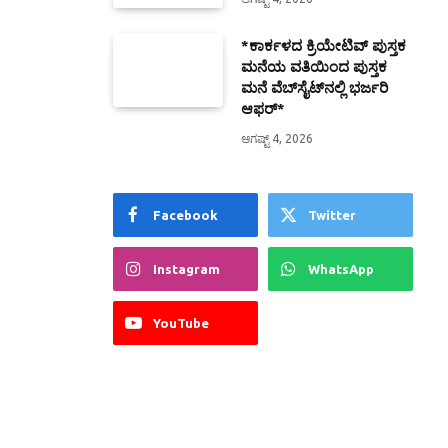
*ಕಾರ್ಕಳದ ಕ್ರಿಯೇಟಿವ್ ಪುಸ್ತಕ
ಮನೆಯ ವತಿಯಿಂದ ಪುಸ್ತಕ
ಮನೆ ವೆಬ್‍ಸೈಟ್‍ನಲ್ಲಿ ಭರ್ಜರಿ
ಆಫರ್*
ಆಗಷ್ಟ್ 4, 2026
Facebook
Twitter
Instagram
WhatsApp
YouTube