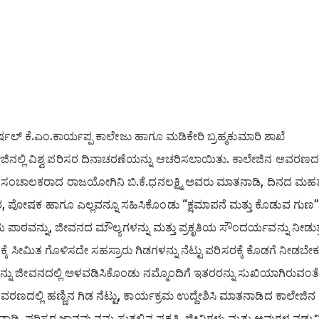
ಷಲ್ ಕೆ.ಎಂ.ಕಾರ್ಯಪ್ಪ ಕಾಲೇಜು ಹಾಗೂ ಮಡಿಕೇರಿ ಬ್ರಹ್ಮಕುಮಾರಿ ಶಾಖೆ
ಜಿನಲ್ಲಿ ವಿಶ್ವ ಪರಿಸರ ದಿನಾಚರಣೆಯನ್ನು ಆಚರಿಸಲಾಯಿತು. ಕಾಲೇಜಿನ ಆವರಣದಲ್
ೆಯ ಸಂಚಾಲಕರಾದ ರಾಜಯೋಗಿನಿ ಬಿ.ಕೆ.ಧನಲಕ್ಷ್ಮಿ ಅವರು ಮಾತನಾಡಿ, ದಿನದ ಮಹತ್
 ಪೋಷಕ ಹಾಗೂ ಎಲ್ಲವನ್ನೂ ಸಹಿಸಿಕೊಂಡು “ಕ್ಷಮಾಪನೆ ಮತ್ತು ಕೊಡುವ ಗುಣ”ಕ್
ಠವನ್ನು, ಜೀವನದ ಮೌಲ್ಯಗಳನ್ನು ಮತ್ತು ಪ್ರಕೃತಿಯ ಸೌಂದರ್ಯವನ್ನು ನೀಡುತ್ತ
ಿನಕ್ಕೆ ಸೀಮಿತ ಗೊಳಿಸದೇ ಸಹಸ್ರಾರು ಗಿಡಗಳನ್ನು ನೆಟ್ಟು ಪರಿಸರಕ್ಕೆ ಕೊಡಗೆ ನೀಡಬೇಕ
ನ್ನು ಜೀವನದಲ್ಲಿ ಅಳವಡಿಸಿಕೊಂಡು ನಮ್ಮೊಂದಿಗೆ ಇತರರನ್ನು ಸುಖಿಯಾಗಿರುವಂತ
ದಲ್ಲಿ ಹಣ್ಣಿನ ಗಿಡ ನೆಟ್ಟು, ಕಾರ್ಯಕ್ರಮ ಉದ್ದೇಶಿಸಿ ಮಾತನಾಡಿದ ಕಾಲೇಜಿನ
, ಪರಿಸರ ಜ್ಞಾನವು ನಮ್ಮ ಸುತ್ತಲಿನ ಪ್ರಕೃತಿ, ಜೀವಿಗಳು ಮತ್ತು ಅವುಗಳ ನಡು