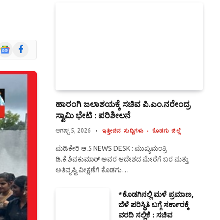
Google
Facebook
News
ಹಾರಂಗಿ ಜಲಾಶಯಕ್ಕೆ ಸಚಿವ ಪಿ.ಎಂ.ನರೇಂದ್ರ
ಸ್ವಾಮಿ ಭೇಟಿ : ಪರಿಶೀಲನೆ
ಆಗಷ್ಟ್ 5, 2026
ಇತ್ತೀಚಿನ ಸುದ್ದಿಗಳು
ಕೊಡಗು ಜಿಲ್ಲೆ
ಮಡಿಕೇರಿ ಆ.5 NEWS DESK : ಮುಖ್ಯಮಂತ್ರಿ
ಡಿ.ಕೆ.ಶಿವಕುಮಾರ್ ಅವರ ಆದೇಶದ ಮೇರೆಗೆ ಬರ ಮತ್ತು
ಅತಿವೃಷ್ಟಿ ವೀಕ್ಷಣೆಗೆ ಕೊಡಗು…
*ಕೊಡಗಿನಲ್ಲಿ ಮಳೆ ಪ್ರಮಾಣ,
ಬೆಳೆ ಪರಿಸ್ಥಿತಿ ಬಗ್ಗೆ ಸರ್ಕಾರಕ್ಕೆ
ವರದಿ ಸಲ್ಲಿಕೆ : ಸಚಿವ