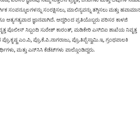
ಕ ಸಂಪನ್ಮೂಲಗಳನ್ನು ಸಂರಕ್ಷಿಸಲು, ಮಾಲಿನ್ಯವನ್ನು ತಗ್ಗಿಸಲು ಮತ್ತು ಹವಾಮಾ
ಅತ್ಯಗತ್ಯವಾದ ಜ್ಞಾನವಾಗಿದೆ. ಆದ್ದರಿಂದ ಪ್ರತಿಯೊಬ್ಬರು ಪರಿಸರ ಕಾಳಜಿ
್ತ ಪೊಲೀಸ್ ಸಿಬ್ಬಂದಿ ಸುರೇಶ್ ಕಾರಂತ್, ಮಡಿಕೇರಿ ಎಸ್‍ಬಿಐ ಶಾಖೆಯ ನಿವೃತ್ತ
.ಕೃಷ್ಣ ಎಂ.ಪಿ, ಪ್ರೊ.ಕೆ.ಪಿ.ನಾಗರಾಜು, ಪ್ರೊ.ತಿಪ್ಪೆಸ್ವಾಮಿ.ಇ, ಗ್ರಂಥಪಾಲಕಿ
, ಮತ್ತು ಎನ್‍ಸಿಸಿ ಕೆಡೆಟ್‍ಗಳು ಪಾಲ್ಗೊಂಡಿದ್ದರು.