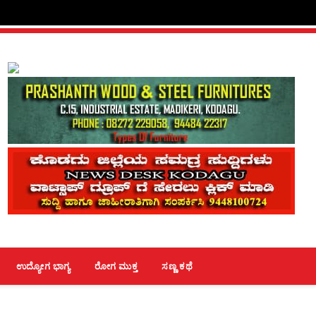
ಉದ್ಯೋಗ ಭಾಗ್ಯ
ರೋಗ ಮುಕ್ತ
ಸಣ್ಣ ಕಥೆ