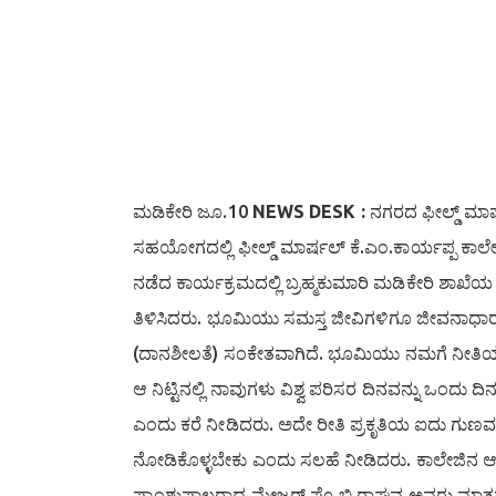
ಮಡಿಕೇರಿ ಜೂ.10
NEWS DESK :
ನಗರದ ಫೀಲ್ಡ್ ಮಾರ್
ಸಹಯೋಗದಲ್ಲಿ ಫೀಲ್ಡ್ ಮಾರ್ಷಲ್ ಕೆ.ಎಂ.ಕಾರ್ಯಪ್ಪ ಕಾಲೇ
ನಡೆದ ಕಾರ್ಯಕ್ರಮದಲ್ಲಿ ಬ್ರಹ್ಮಕುಮಾರಿ ಮಡಿಕೇರಿ ಶಾಖ
ತಿಳಿಸಿದರು. ಭೂಮಿಯು ಸಮಸ್ತ ಜೀವಿಗಳಿಗೂ ಜೀವನಾಧಾರ,
(ದಾನಶೀಲತೆ) ಸಂಕೇತವಾಗಿದೆ. ಭೂಮಿಯು ನಮಗೆ ನೀತಿಯ ಪಾ
ಆ ನಿಟ್ಟಿನಲ್ಲಿ ನಾವುಗಳು ವಿಶ್ವ ಪರಿಸರ ದಿನವನ್ನು ಒಂದು ದ
ಎಂದು ಕರೆ ನೀಡಿದರು. ಅದೇ ರೀತಿ ಪ್ರಕೃತಿಯ ಐದು ಗುಣವ
ನೋಡಿಕೊಳ್ಳಬೇಕು ಎಂದು ಸಲಹೆ ನೀಡಿದರು. ಕಾಲೇಜಿನ ಆವರಣ
ಪ್ರಾಂಶುಪಾಲರಾದ ಮೇಜರ್ ಪ್ರೊ.ಬಿ.ರಾಘವ ಅವರು ಮಾತನಾಡಿ