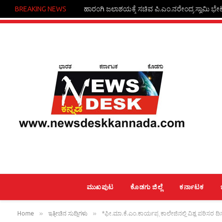
BREAKING NEWS
ಹಾರಂಗಿ ಜಲಾಶಯಕ್ಕೆ ಸಚಿವ ಪಿ.ಎಂ.ನರೇಂದ್ರ ಸ್ವಾಮಿ ಭೇಟ
ಮುಖಪುಟ
ಕೊಡಗು ಜಿಲ್ಲೆ
ಕರ್ನಾಟಕ
»
»
Home
ಇತ್ತೀಚಿನ ಸುದ್ದಿಗಳು
*ಫೀ.ಮಾ.ಕೆ.ಎಂ.ಕಾರ್ಯಪ್ಪ ಕಾಲೇಜಿನಲ್ಲಿ ವಿಶ್ವ ಪರಿಸರ ದಿನಾ