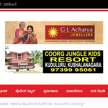
ಿ : ಪರಿಶೀಲನೆ
ಭಾರತ
ಪೊಲೀಸ್ ನ್ಯೂಸ್
ಪ್ರವಾಸಿತಾಣ
ಮಹಾದೇಗುಲ
ರುಚಿ ನೋಡಿ
ಚರಣೆ : ಗಿಡಗಳನ್ನು ನೆಟ್ಟು ಪರಿಸರಕ್ಕೆ ಕೊಡಗೆ ನೀಡಿ : ರಾಜಯೋಗಿನಿ ಬಿ.ಕೆ.ಧನಲಕ್ಷ್ಮಿ*