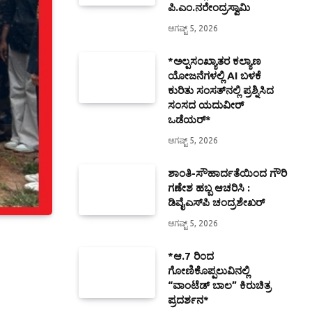
ಪಿ.ಎಂ.ನರೇಂದ್ರಸ್ವಾಮಿ
ಆಗಷ್ಟ್ 5, 2026
*ಅಲ್ಪಸಂಖ್ಯಾತರ ಕಲ್ಯಾಣ
ಯೋಜನೆಗಳಲ್ಲಿ AI ಬಳಕೆ
ಕುರಿತು ಸಂಸತ್‌ನಲ್ಲಿ ಪ್ರಶ್ನಿಸಿದ
ಸಂಸದ ಯದುವೀರ್
ಒಡೆಯರ್*
ಆಗಷ್ಟ್ 5, 2026
ಶಾಂತಿ-ಸೌಹಾರ್ದತೆಯಿಂದ ಗೌರಿ
ಗಣೇಶ ಹಬ್ಬ ಆಚರಿಸಿ :
ಡಿವೈಎಸ್‍ಪಿ ಚಂದ್ರಶೇಖರ್
ಆಗಷ್ಟ್ 5, 2026
*ಆ.7 ರಿಂದ
ಗೋಣಿಕೊಪ್ಪಲುವಿನಲ್ಲಿ
“ವಾಂಟೆಡ್ ಬಾಲ” ಕಿರುಚಿತ್ರ
ಪ್ರದರ್ಶನ*