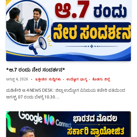
*ಆ.7 ರಂದು ನೇರ ಸಂದರ್ಶನ*
ಆಗಷ್ಟ್ 4, 2026
ಇತ್ತೀಚಿನ ಸುದ್ದಿಗಳು
ಉದ್ಯೋಗ ಭಾಗ್ಯ
ಕೊಡಗು ಜಿಲ್ಲೆ
ಮಡಿಕೇರಿ ಆ.4 NEWS DESK : ಜಿಲ್ಲಾ ಉದ್ಯೋಗ ವಿನಿಮಯ ಕಚೇರಿ ವತಿಯಿಂದ
ಆಗಸ್ಟ್, 07 ರಂದು ಬೆಳಗ್ಗೆ 10.30…