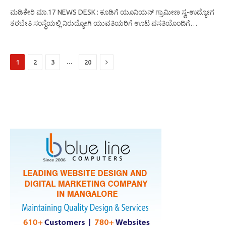
ಮಡಿಕೇರಿ ಮಾ.17 NEWS DESK : ಕೂಡಿಗೆ ಯೂನಿಯನ್ ಗ್ರಾಮೀಣ ಸ್ವ-ಉದ್ಯೋಗ
ತರಬೇತಿ ಸಂಸ್ಥೆಯಲ್ಲಿ ನಿರುದ್ಯೋಗಿ ಯುವತಿಯರಿಗೆ ಊಟ ವಸತಿಯೊಂದಿಗೆ…
Next
…
1
2
3
20