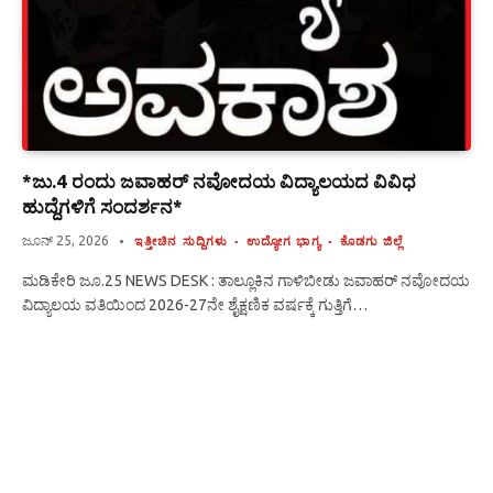
*ಜು.4 ರಂದು ಜವಾಹರ್ ನವೋದಯ ವಿದ್ಯಾಲಯದ ವಿವಿಧ
ಹುದ್ದೆಗಳಿಗೆ ಸಂದರ್ಶನ*
ಜೂನ್ 25, 2026
ಇತ್ತೀಚಿನ ಸುದ್ದಿಗಳು
ಉದ್ಯೋಗ ಭಾಗ್ಯ
ಕೊಡಗು ಜಿಲ್ಲೆ
ಮಡಿಕೇರಿ ಜೂ.25 NEWS DESK : ತಾಲ್ಲೂಕಿನ ಗಾಳಿಬೀಡು ಜವಾಹರ್ ನವೋದಯ
ವಿದ್ಯಾಲಯ ವತಿಯಿಂದ 2026-27ನೇ ಶೈಕ್ಷಣಿಕ ವರ್ಷಕ್ಕೆ ಗುತ್ತಿಗೆ…