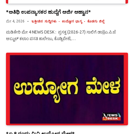
*ಅತಿಥಿ ಉಪನ್ಯಾಸಕರ ಹುದ್ದೆಗೆ ಅರ್ಜಿ ಆಹ್ವಾನ*
ಮೇ 4, 2026
ಇತ್ತೀಚಿನ ಸುದ್ದಿಗಳು
ಉದ್ಯೋಗ ಭಾಗ್ಯ
ಕೊಡಗು ಜಿಲ್ಲೆ
ಮಡಿಕೇರಿ ಮೇ 4 NEWS DESK : ಪ್ರಸಕ್ತ (2026-27) ಸಾಲಿಗೆ ಡಾ||ಎ.ಪಿ.ಜೆ
ಅಬ್ದುಲ್ ಕಲಾಂ ವಸತಿ ಕಾಲೇಜು, ಕೊಡ್ಲಿಪೇಟೆ,…
*ಏ.8 ರಂದು ಮಿನಿ ಉದ್ಯೋಗ ಮೇಳ*