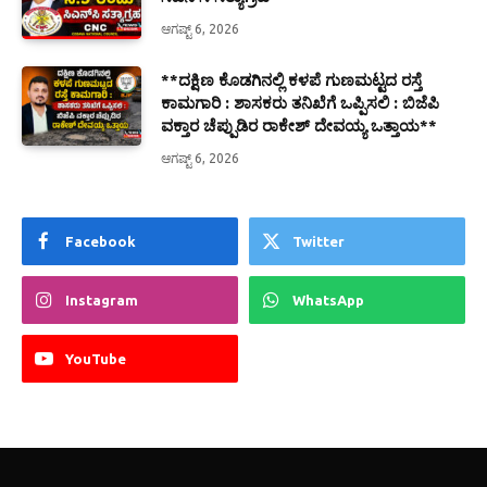
ಆಗಷ್ಟ್ 6, 2026
**ದಕ್ಷಿಣ ಕೊಡಗಿನಲ್ಲಿ ಕಳಪೆ ಗುಣಮಟ್ಟದ ರಸ್ತೆ
ಕಾಮಗಾರಿ : ಶಾಸಕರು ತನಿಖೆಗೆ ಒಪ್ಪಿಸಲಿ : ಬಿಜೆಪಿ
ವಕ್ತಾರ ಚೆಪ್ಪುಡಿರ ರಾಕೇಶ್ ದೇವಯ್ಯ ಒತ್ತಾಯ**
ಆಗಷ್ಟ್ 6, 2026
Facebook
Twitter
Instagram
WhatsApp
YouTube