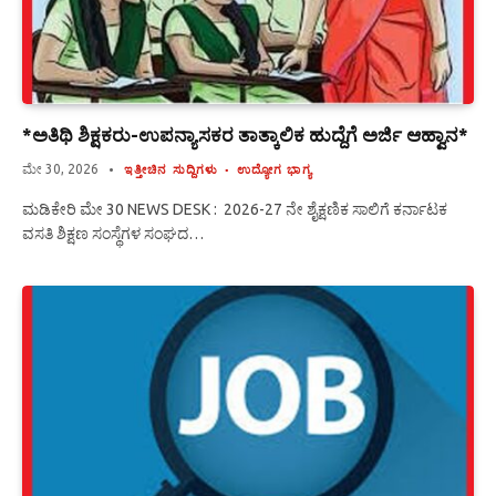
*ಅತಿಥಿ ಶಿಕ್ಷಕರು-ಉಪನ್ಯಾಸಕರ ತಾತ್ಕಾಲಿಕ ಹುದ್ದೆಗೆ ಅರ್ಜಿ ಆಹ್ವಾನ*
ಮೇ 30, 2026
ಇತ್ತೀಚಿನ ಸುದ್ದಿಗಳು
ಉದ್ಯೋಗ ಭಾಗ್ಯ
ಮಡಿಕೇರಿ ಮೇ 30 NEWS DESK : 2026-27 ನೇ ಶೈಕ್ಷಣಿಕ ಸಾಲಿಗೆ ಕರ್ನಾಟಕ
ವಸತಿ ಶಿಕ್ಷಣ ಸಂಸ್ಥೆಗಳ ಸಂಘದ…