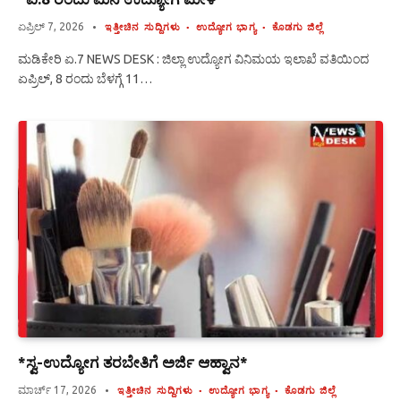
ಏಪ್ರಿಲ್ 7, 2026
ಇತ್ತೀಚಿನ ಸುದ್ದಿಗಳು
ಉದ್ಯೋಗ ಭಾಗ್ಯ
ಕೊಡಗು ಜಿಲ್ಲೆ
ಮಡಿಕೇರಿ ಏ.7 NEWS DESK : ಜಿಲ್ಲಾ ಉದ್ಯೋಗ ವಿನಿಮಯ ಇಲಾಖೆ ವತಿಯಿಂದ
ಏಪ್ರಿಲ್, 8 ರಂದು ಬೆಳಗ್ಗೆ 11…
*ಸ್ವ-ಉದ್ಯೋಗ ತರಬೇತಿಗೆ ಅರ್ಜಿ ಆಹ್ವಾನ*
ಮಾರ್ಚ್ 17, 2026
ಇತ್ತೀಚಿನ ಸುದ್ದಿಗಳು
ಉದ್ಯೋಗ ಭಾಗ್ಯ
ಕೊಡಗು ಜಿಲ್ಲೆ