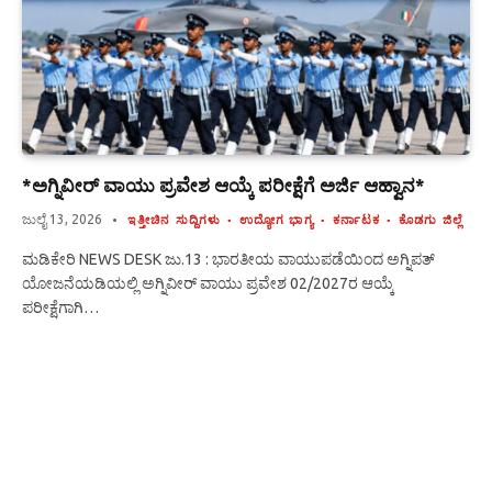
*ಅಗ್ನಿವೀರ್ ವಾಯು ಪ್ರವೇಶ ಆಯ್ಕೆ ಪರೀಕ್ಷೆಗೆ ಅರ್ಜಿ ಆಹ್ವಾನ*
ಜುಲೈ 13, 2026
ಇತ್ತೀಚಿನ ಸುದ್ದಿಗಳು
ಉದ್ಯೋಗ ಭಾಗ್ಯ
ಕರ್ನಾಟಕ
ಕೊಡಗು ಜಿಲ್ಲೆ
ಮಡಿಕೇರಿ NEWS DESK ಜು.13 : ಭಾರತೀಯ ವಾಯುಪಡೆಯಿಂದ ಅಗ್ನಿಪತ್
ಯೋಜನೆಯಡಿಯಲ್ಲಿ ಅಗ್ನಿವೀರ್ ವಾಯು ಪ್ರವೇಶ 02/2027ರ ಆಯ್ಕೆ
ಪರೀಕ್ಷೆಗಾಗಿ…