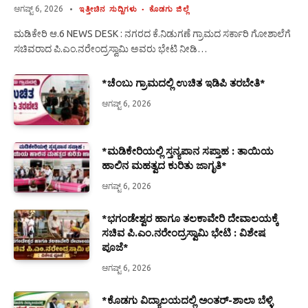
ಆಗಷ್ಟ್ 6, 2026
ಇತ್ತೀಚಿನ ಸುದ್ದಿಗಳು
ಕೊಡಗು ಜಿಲ್ಲೆ
ಮಡಿಕೇರಿ ಆ.6 NEWS DESK : ನಗರದ ಕೆ.ನಿಡುಗಣೆ ಗ್ರಾಮದ ಸರ್ಕಾರಿ ಗೋಶಾಲೆಗೆ
ಸಚಿವರಾದ ಪಿ.ಎಂ.ನರೇಂದ್ರಸ್ವಾಮಿ ಅವರು ಭೇಟಿ ನೀಡಿ…
*ಚೆಂಬು ಗ್ರಾಮದಲ್ಲಿ ಉಚಿತ ಇಡಿಪಿ ತರಬೇತಿ*
ಆಗಷ್ಟ್ 6, 2026
*ಮಡಿಕೇರಿಯಲ್ಲಿ ಸ್ತನ್ಯಪಾನ ಸಪ್ತಾಹ : ತಾಯಿಯ
ಹಾಲಿನ ಮಹತ್ವದ ಕುರಿತು ಜಾಗೃತಿ*
ಆಗಷ್ಟ್ 6, 2026
*ಭಗಂಡೇಶ್ವರ ಹಾಗೂ ತಲಕಾವೇರಿ ದೇವಾಲಯಕ್ಕೆ
ಸಚಿವ ಪಿ.ಎಂ.ನರೇಂದ್ರಸ್ವಾಮಿ ಭೇಟಿ : ವಿಶೇಷ
ಪೂಜೆ*
ಆಗಷ್ಟ್ 6, 2026
*ಕೊಡಗು ವಿದ್ಯಾಲಯದಲ್ಲಿ ಅಂತರ್-ಶಾಲಾ ಬೆಳ್ಳಿ