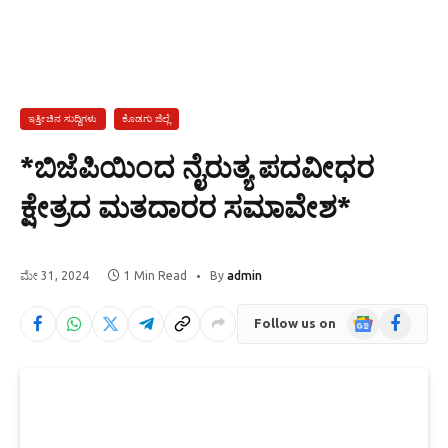
ಇತ್ತೀಚಿನ ಸುದ್ದಿಗಳು
ಕೊಡಗು ಜಿಲ್ಲೆ
*ಬಿಜೆಪಿಯಿಂದ ನೈರುತ್ಯ ಪದವೀಧರ
ಕ್ಷೇತ್ರದ ಮತದಾರರ ಸಮಾವೇಶ*
ಮೇ 31, 2024
1 Min Read
By
admin
Google
Facebook
Follow us on
News