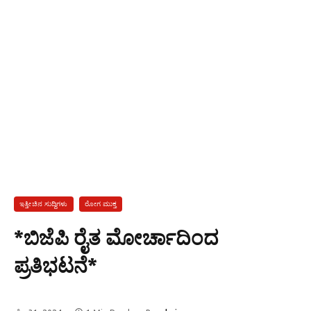
ಇತ್ತೀಚಿನ ಸುದ್ದಿಗಳು
ರೋಗ ಮುಕ್ತ
*ಬಿಜೆಪಿ ರೈತ ಮೋರ್ಚಾದಿಂದ
ಪ್ರತಿಭಟನೆ*