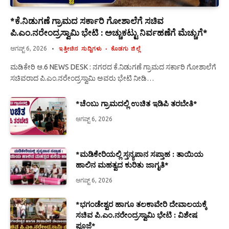
*ಕೆ.ನಿಡುಗಣೆ ಗ್ರಾಮದ ಸರ್ಕಾರಿ ಗೋಶಾಲೆಗೆ ಸಚಿವ
ಪಿ.ಎಂ.ನರೇಂದ್ರಸ್ವಾಮಿ ಭೇಟಿ : ಅಚ್ಚುಕಟ್ಟು ನಿರ್ವಹಣೆಗೆ ಮೆಚ್ಚುಗೆ*
ಆಗಷ್ಟ್ 6, 2026
ಇತ್ತೀಚಿನ ಸುದ್ದಿಗಳು
ಕೊಡಗು ಜಿಲ್ಲೆ
ಮಡಿಕೇರಿ ಆ.6 NEWS DESK : ನಗರದ ಕೆ.ನಿಡುಗಣೆ ಗ್ರಾಮದ ಸರ್ಕಾರಿ ಗೋಶಾಲೆಗೆ
ಸಚಿವರಾದ ಪಿ.ಎಂ.ನರೇಂದ್ರಸ್ವಾಮಿ ಅವರು ಭೇಟಿ ನೀಡಿ…
*ಚೆಂಬು ಗ್ರಾಮದಲ್ಲಿ ಉಚಿತ ಇಡಿಪಿ ತರಬೇತಿ*
ಆಗಷ್ಟ್ 6, 2026
*ಮಡಿಕೇರಿಯಲ್ಲಿ ಸ್ತನ್ಯಪಾನ ಸಪ್ತಾಹ : ತಾಯಿಯ
ಹಾಲಿನ ಮಹತ್ವದ ಕುರಿತು ಜಾಗೃತಿ*
ಆಗಷ್ಟ್ 6, 2026
*ಭಗಂಡೇಶ್ವರ ಹಾಗೂ ತಲಕಾವೇರಿ ದೇವಾಲಯಕ್ಕೆ
ಸಚಿವ ಪಿ.ಎಂ.ನರೇಂದ್ರಸ್ವಾಮಿ ಭೇಟಿ : ವಿಶೇಷ
ಪೂಜೆ*