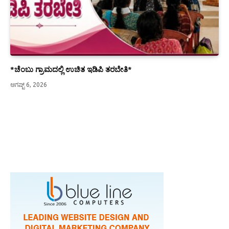
*ಚೆಂಬು ಗ್ರಾಮದಲ್ಲಿ ಉಚಿತ ಇಡಿಪಿ ತರಬೇತಿ*
ಆಗಷ್ಟ್ 6, 2026