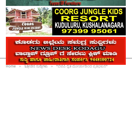
»
»
Home
ಇತ್ತೀಚಿನ ಸುದ್ದಿಗಳು
*ಬಿಜೆಪಿ ರೈತ ಮೋರ್ಚಾದಿಂದ ಪ್ರತಿಭಟನೆ*