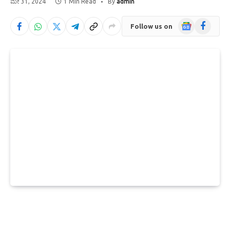
ಮೇ 31, 2024
1 Min Read
By
admin
Google
Facebook
Follow us on
News