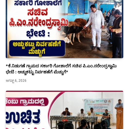
*ಕೆ.ನಿಡುಗಣೆ ಗ್ರಾಮದ ಸರ್ಕಾರಿ ಗೋಶಾಲೆಗೆ ಸಚಿವ ಪಿ.ಎಂ.ನರೇಂದ್ರಸ್ವಾಮಿ
ಭೇಟಿ : ಅಚ್ಚುಕಟ್ಟು ನಿರ್ವಹಣೆಗೆ ಮೆಚ್ಚುಗೆ*
ಆಗಷ್ಟ್ 6, 2026