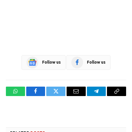
Follow us
Follow us
WhatsApp
Facebook
Twitter
Email
Telegram
Copy
Link
Website design development company services in Mangalore
Forex Trading Teacher in India