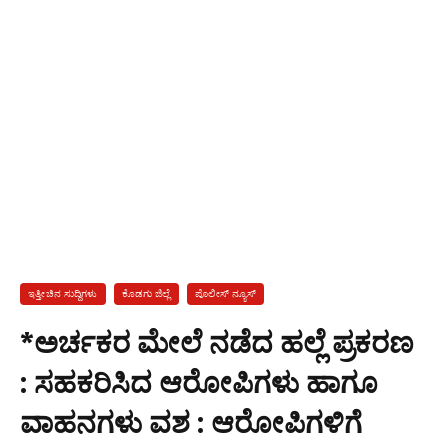
ಇತ್ತೀಚಿನ ಸುದ್ದಿಗಳು
ಕೊಡಗು ಜಿಲ್ಲೆ
ಪೊಲೀಸ್ ನ್ಯೂಸ್
*ಅರ್ಚಕರ ಮೇಲೆ ನಡೆದ ಹಲ್ಲೆ ಪ್ರಕರಣ
: ಸಹಕರಿಸಿದ ಆರೋಪಿಗಳು ಹಾಗೂ
ವಾಹನಗಳು ವಶ : ಆರೋಪಿಗಳಿಗೆ