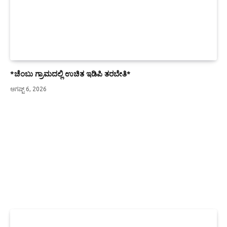
*ಚೆಂಬು ಗ್ರಾಮದಲ್ಲಿ ಉಚಿತ ಇಡಿಪಿ ತರಬೇತಿ*
ಆಗಷ್ಟ್ 6, 2026