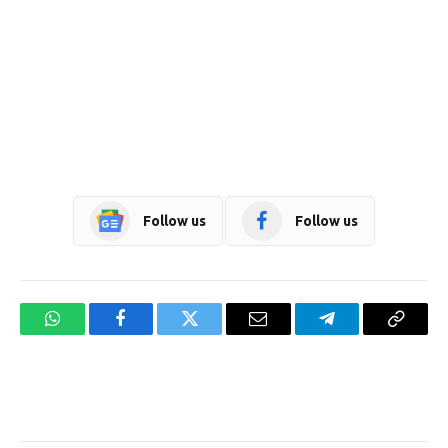
Follow us
Follow us
WhatsApp
Facebook
Twitter
Email
Telegram
Copy
Link
Website design development company services in Mangalore
Forex Trading Teacher in India