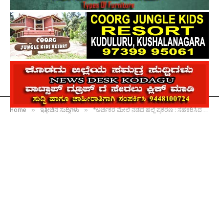
»
»
Home
ಇತ್ತೀಚಿನ ಸುದ್ದಿಗಳು
*ಅರ್ಚಕರ ಮೇಲೆ ನಡೆದ ಹಲ್ಲೆ ಪ್ರಕರಣ : ಸಹಕರಿಸಿದ ಆರೋಪಿಗಳು ಹಾಗೂ ವಾಹನಗಳು ವಶ : ಆರೋಪಿಗಳಿಗೆ ಸಹಾಯ ಮಾಡುತ್ತಿರುವವರ ಕುರಿತು ಮಾಹಿತಿ ಒದಗಿಸಲು ಎಸ್‌ಪಿ ಮನವಿ*