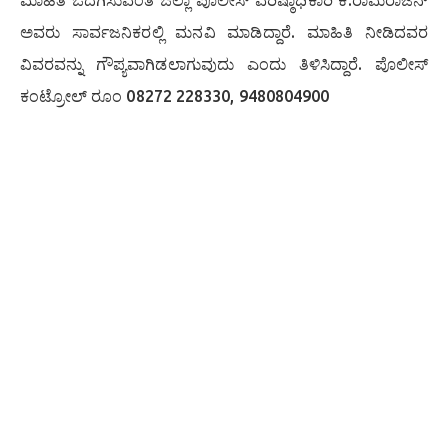
ಮಾಹಿತಿ ಒದಗಿಸುವಂತೆ ಜಿಲ್ಲಾ ಪೊಲೀಸ್ ವರಿಷ್ಠಾಧಿಕಾರಿ ಕೆ.ರಾಮರಾಜನ್
ಅವರು ಸಾರ್ವಜನಿಕರಲ್ಲಿ ಮನವಿ ಮಾಡಿದ್ದಾರೆ. ಮಾಹಿತಿ ನೀಡಿದವರ
ವಿವರವನ್ನು ಗೌಪ್ಯವಾಗಿಡಲಾಗುವುದು ಎಂದು ತಿಳಿಸಿದ್ದಾರೆ. ಪೊಲೀಸ್
ಕಂಟ್ರೋಲ್ ರೂಂ 08272 228330, 9480804900