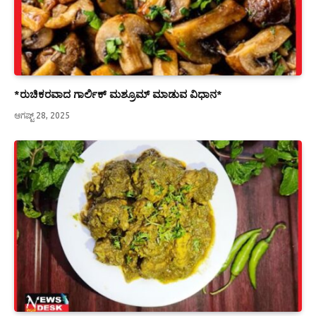
*ರುಚಿಕರವಾದ ಗಾರ್ಲಿಕ್ ಮಶ್ರೂಮ್ ಮಾಡುವ ವಿಧಾನ*
ಆಗಷ್ಟ್ 28, 2025