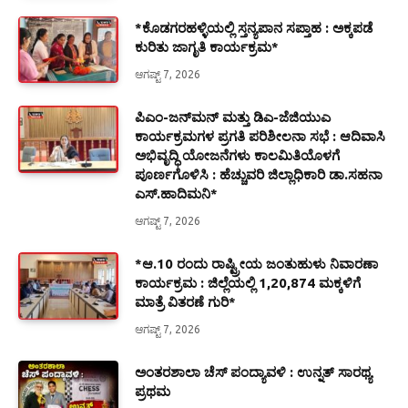
*ಕೊಡಗರಹಳ್ಳಿಯಲ್ಲಿ ಸ್ತನ್ಯಪಾನ ಸಪ್ತಾಹ : ಅಕ್ಕಪಡೆ
ಕುರಿತು ಜಾಗೃತಿ ಕಾರ್ಯಕ್ರಮ*
ಆಗಷ್ಟ್ 7, 2026
ಪಿಎಂ-ಜನ್‍ಮನ್ ಮತ್ತು ಡಿಎ-ಜೆಜಿಯುಎ
ಕಾರ್ಯಕ್ರಮಗಳ ಪ್ರಗತಿ ಪರಿಶೀಲನಾ ಸಭೆ : ಆದಿವಾಸಿ
ಅಭಿವೃದ್ಧಿ ಯೋಜನೆಗಳು ಕಾಲಮಿತಿಯೊಳಗೆ
ಪೂರ್ಣಗೊಳಿಸಿ : ಹೆಚ್ಚುವರಿ ಜಿಲ್ಲಾಧಿಕಾರಿ ಡಾ.ಸಹನಾ
ಎಸ್.ಹಾದಿಮನಿ*
ಆಗಷ್ಟ್ 7, 2026
*ಆ.10 ರಂದು ರಾಷ್ಟ್ರೀಯ ಜಂತುಹುಳು ನಿವಾರಣಾ
ಕಾರ್ಯಕ್ರಮ : ಜಿಲ್ಲೆಯಲ್ಲಿ 1,20,874 ಮಕ್ಕಳಿಗೆ
ಮಾತ್ರೆ ವಿತರಣೆ ಗುರಿ*
ಆಗಷ್ಟ್ 7, 2026
ಅಂತರಶಾಲಾ ಚೆಸ್ ಪಂದ್ಯಾವಳಿ : ಉನ್ನತ್ ಸಾರಥ್ಯ
ಪ್ರಥಮ