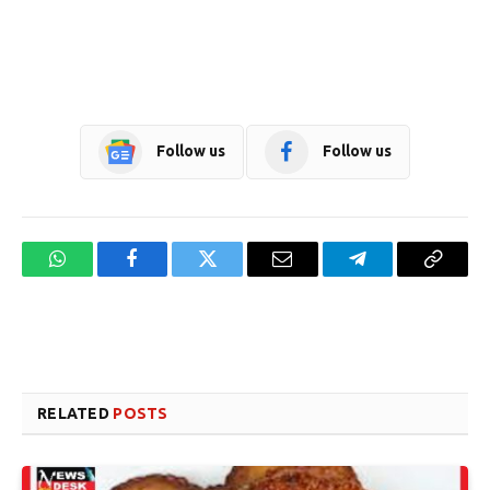
Follow us
Follow us
WhatsApp
Facebook
Twitter
Email
Telegram
Copy
Link
Website design development company services in Mangalore
Forex Trading Teacher in India
RELATED
POSTS