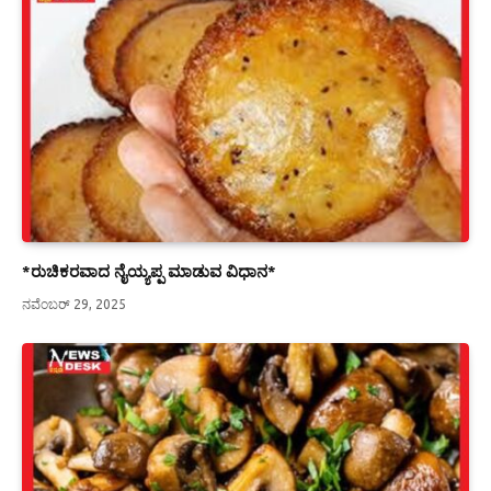
*ರುಚಿಕರವಾದ ನೈಯ್ಯಪ್ಪ ಮಾಡುವ ವಿಧಾನ*
ನವೆಂಬರ್ 29, 2025