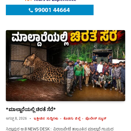
*ಮಾಲ್ದಾರೆಯಲ್ಲಿ ಚಿರತೆ ಸೆರೆ*
ಆಗಷ್ಟ್ 8, 2026
ಇತ್ತೀಚಿನ ಸುದ್ದಿಗಳು
ಕೊಡಗು ಜಿಲ್ಲೆ
ಪೊಲೀಸ್ ನ್ಯೂಸ್
ಸಿದ್ದಾಪುರ ಆ.8 NEWS DESK : ವಿರಾಜಪೇಟೆ ತಾಲೂಕಿನ ಮಾಲ್ದಾರೆ ಗ್ರಾಮದ