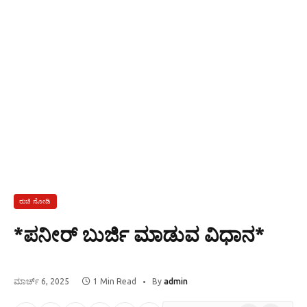
ರುಚಿ ನೋಡಿ
*ಪನೀರ್ ಬುರ್ಜಿ ಮಾಡುವ ವಿಧಾನ*
ಮಾರ್ಚ್ 6, 2025
1 Min Read
By
admin