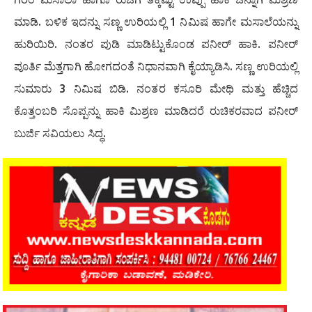
ಮಾಡಿ. ಬಳಿಕ ಇದನ್ನು ಸಣ್ಣ ಉರಿಯಲ್ಲಿ 1 ನಿಮಿಷ ಹಾಗೇ ಮಸಾಲೆಯನ್ನು
ಹುರಿಯಿರಿ. ನಂತರ ಪುಡಿ ಮಾಡಿಟ್ಟುಕೊಂಡ ಪನೀರ್ ಹಾಕಿ. ಪನೀರ್
ಪೂರ್ತಿ ಮೆತ್ತಗಾಗಿ ಹೋಗದಂತೆ ನಿಧಾನವಾಗಿ ಕೈಯ್ಯಾಡಿಸಿ. ಸಣ್ಣ ಉರಿಯಲ್ಲಿ
ಸುಮಾರು 3 ನಿಮಿಷ ಬಿಡಿ. ನಂತರ ಕಸೂರಿ ಮೇಥಿ ಮತ್ತು ಹೆಚ್ಚಿದ
ಕೊತ್ತಂಬರಿ ಸೊಪ್ಪನ್ನು ಹಾಕಿ ಮಿಶ್ರಣ ಮಾಡಿದರೆ ರುಚಿಕರವಾದ ಪನೀರ್
ಬುರ್ಜಿ ಸವಿಯಲು ಸಿದ್ಧ.