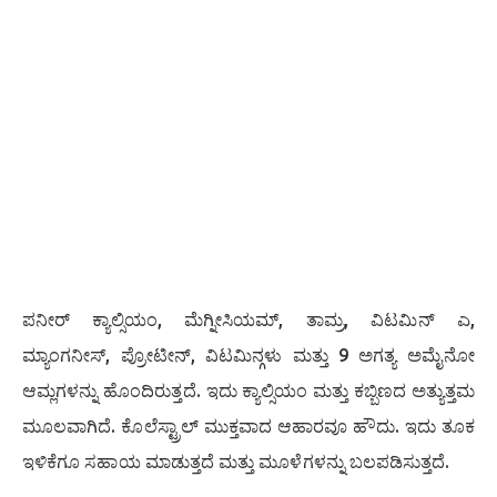
ಪನೀರ್ ಕ್ಯಾಲ್ಸಿಯಂ, ಮೆಗ್ನೀಸಿಯಮ್, ತಾಮ್ರ, ವಿಟಮಿನ್ ಎ,
ಮ್ಯಾಂಗನೀಸ್, ಪ್ರೋಟೀನ್, ವಿಟಮಿನ್ಗಳು ಮತ್ತು 9 ಅಗತ್ಯ ಅಮೈನೋ
ಆಮ್ಲಗಳನ್ನು ಹೊಂದಿರುತ್ತದೆ. ಇದು ಕ್ಯಾಲ್ಸಿಯಂ ಮತ್ತು ಕಬ್ಬಿಣದ ಅತ್ಯುತ್ತಮ
ಮೂಲವಾಗಿದೆ. ಕೊಲೆಸ್ಟ್ರಾಲ್ ಮುಕ್ತವಾದ ಆಹಾರವೂ ಹೌದು. ಇದು ತೂಕ
ಇಳಿಕೆಗೂ ಸಹಾಯ ಮಾಡುತ್ತದೆ ಮತ್ತು ಮೂಳೆಗಳನ್ನು ಬಲಪಡಿಸುತ್ತದೆ.