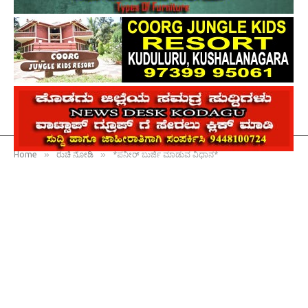
»
»
Home
ರುಚಿ ನೋಡಿ
*ಪನೀರ್ ಬುರ್ಜಿ ಮಾಡುವ ವಿಧಾನ*