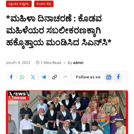
ಇತ್ತೀಚಿನ ಸುದ್ದಿಗಳು
ಕೊಡಗು ಜಿಲ್ಲೆ
*ಮಹಿಳಾ ದಿನಾಚರಣೆ : ಕೊಡವ
ಮಹಿಳೆಯರ ಸಬಲೀಕರಣಕ್ಕಾಗಿ
ಹಕ್ಕೊತ್ತಾಯ ಮಂಡಿಸಿದ ಸಿಎನ್‌ಸಿ*
ಮಾರ್ಚ್ 9, 2025
3 Mins Read
By
admin
Google
Facebook
Follow us on
News