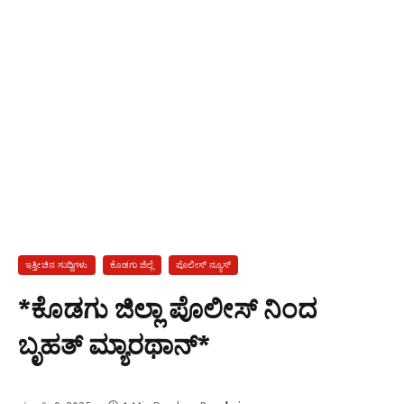
ಇತ್ತೀಚಿನ ಸುದ್ದಿಗಳು
ಕೊಡಗು ಜಿಲ್ಲೆ
ಪೊಲೀಸ್ ನ್ಯೂಸ್
*ಕೊಡಗು ಜಿಲ್ಲಾ ಪೊಲೀಸ್ ನಿಂದ
ಬೃಹತ್ ಮ್ಯಾರಥಾನ್*