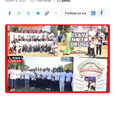
ಮಾರ್ಚ್ 9, 2025
1 Min Read
By
admin
Google
Facebook
Follow us on
News