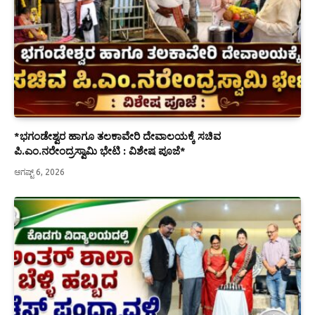
*ಭಗಂಡೇಶ್ವರ ಹಾಗೂ ತಲಕಾವೇರಿ ದೇವಾಲಯಕ್ಕೆ ಸಚಿವ
ಪಿ.ಎಂ.ನರೇಂದ್ರಸ್ವಾಮಿ ಭೇಟಿ : ವಿಶೇಷ ಪೂಜೆ*
ಆಗಷ್ಟ್ 6, 2026