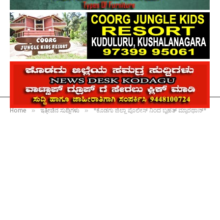
»
»
Home
ಇತ್ತೀಚಿನ ಸುದ್ದಿಗಳು
*ಕೊಡಗು ಜಿಲ್ಲಾ ಪೊಲೀಸ್ ನಿಂದ ಬೃಹತ್ ಮ್ಯಾರಥಾನ್*