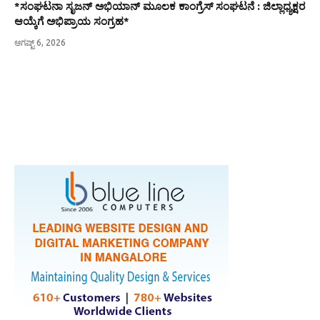
*ಸಂಘಟನಾ ಸೃಜನ್ ಅಭಿಯಾನ್ ಮೂಲಕ ಕಾಂಗ್ರೆಸ್ ಸಂಘಟನೆ : ಜಿಲ್ಲಾಧ್ಯಕ್ಷರ
ಆಯ್ಕೆಗೆ ಅಭಿಪ್ರಾಯ ಸಂಗ್ರಹ*
ಆಗಷ್ಟ್ 6, 2026