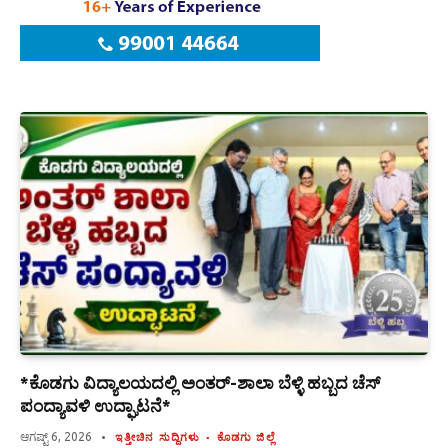
*ಕೊಡಗು ವಿದ್ಯಾಲಯದಲ್ಲಿ ಅಂತರ್-ಶಾಲಾ ಬೆಳ್ಳಿ ಹಬ್ಬದ ಚೆಸ್
ಪಂದ್ಯಾವಳಿ ಉದ್ಘಾಟನೆ*
ಆಗಷ್ಟ್ 6, 2026
ಇತ್ತೀಚಿನ ಸುದ್ದಿಗಳು
ಕೊಡಗು ಜಿಲ್ಲೆ