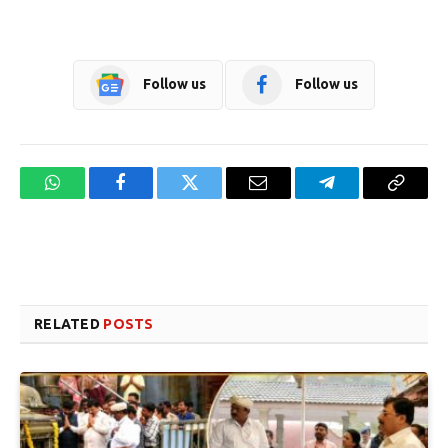
Follow us
Follow us
WhatsApp
Facebook
Twitter
Email
Telegram
Copy
Link
Website design development company services in Mangalore
Forex Trading Teacher in India
RELATED
POSTS