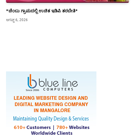
*ಚೆಂಬು ಗ್ರಾಮದಲ್ಲಿ ಉಚಿತ ಇಡಿಪಿ ತರಬೇತಿ*
ಆಗಷ್ಟ್ 6, 2026