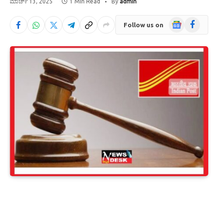
ಮಾರ್ಚ್ 13, 2025
1 Min Read
By
admin
Google
Facebook
Follow us on
News