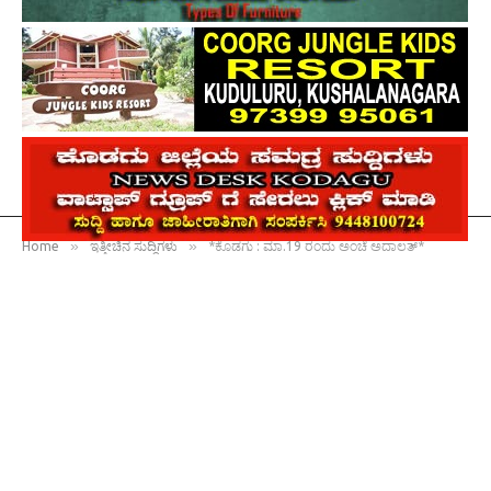
»
»
Home
ಇತ್ತೀಚಿನ ಸುದ್ದಿಗಳು
*ಕೊಡಗು : ಮಾ.19 ರಂದು ಅಂಚೆ ಅದಾಲತ್*