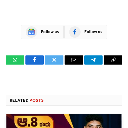
Follow us
Follow us
WhatsApp
Facebook
Twitter
Email
Telegram
Copy
Link
Website design development company services in Mangalore
Forex Trading Teacher in India
RELATED
POSTS