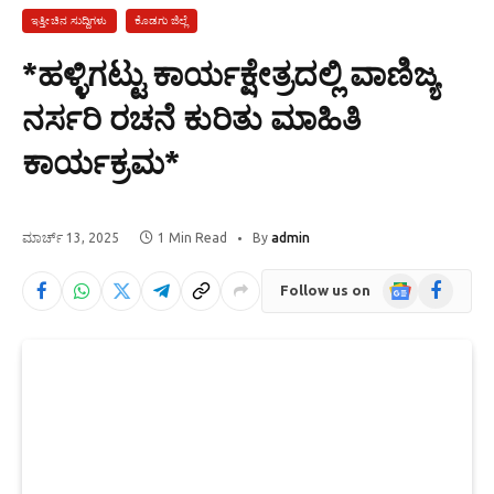
ಇತ್ತೀಚಿನ ಸುದ್ದಿಗಳು
ಕೊಡಗು ಜಿಲ್ಲೆ
*ಹಳ್ಳಿಗಟ್ಟು ಕಾರ್ಯಕ್ಷೇತ್ರದಲ್ಲಿ ವಾಣಿಜ್ಯ
ನರ್ಸರಿ ರಚನೆ ಕುರಿತು ಮಾಹಿತಿ
ಕಾರ್ಯಕ್ರಮ*
ಮಾರ್ಚ್ 13, 2025
1 Min Read
By
admin
Google
Facebook
Follow us on
News