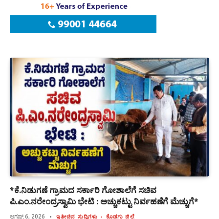
*ಕೆ.ನಿಡುಗಣೆ ಗ್ರಾಮದ ಸರ್ಕಾರಿ ಗೋಶಾಲೆಗೆ ಸಚಿವ
ಪಿ.ಎಂ.ನರೇಂದ್ರಸ್ವಾಮಿ ಭೇಟಿ : ಅಚ್ಚುಕಟ್ಟು ನಿರ್ವಹಣೆಗೆ ಮೆಚ್ಚುಗೆ*
ಆಗಷ್ಟ್ 6, 2026
ಇತ್ತೀಚಿನ ಸುದ್ದಿಗಳು
ಕೊಡಗು ಜಿಲ್ಲೆ