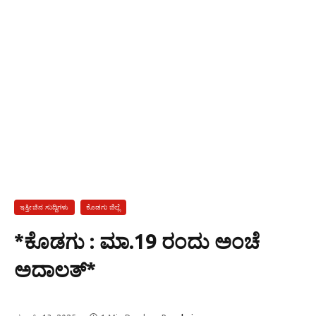
ಇತ್ತೀಚಿನ ಸುದ್ದಿಗಳು
ಕೊಡಗು ಜಿಲ್ಲೆ
*ಕೊಡಗು : ಮಾ.19 ರಂದು ಅಂಚೆ
ಅದಾಲತ್*