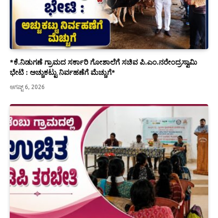
*ಕೆ.ನಿಡುಗಣೆ ಗ್ರಾಮದ ಸರ್ಕಾರಿ ಗೋಶಾಲೆಗೆ ಸಚಿವ ಪಿ.ಎಂ.ನರೇಂದ್ರಸ್ವಾಮಿ
ಭೇಟಿ : ಅಚ್ಚುಕಟ್ಟು ನಿರ್ವಹಣೆಗೆ ಮೆಚ್ಚುಗೆ*
ಆಗಷ್ಟ್ 6, 2026