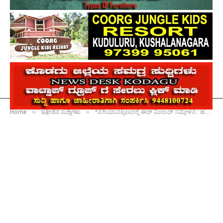
»
»
Home
ಇತ್ತೀಚಿನ ಸುದ್ದಿಗಳು
*ಪಿರಿಯಾಪಟ್ಟಣದಲ್ಲಿ ಈದ್ ಮಿಲಾದ್ ಸಮ್ಮೇಳನ : ಹಬ್ಬ ಆಚರಣೆಗಳ ಮೂಲಕ ಸೌಹಾರ್ದತೆ ಮೊಳಗಲಿ : ನೌಶಾದ್ ಬಾಖವಿ*