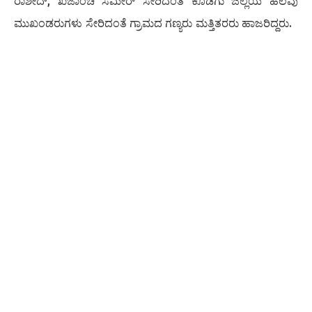
ರಾಶೀದ್, ಖಜಾಂಚಿ ಸಮೀರ್ ಸೇರಿದಂತೆ ಕೊಡಗು ಜಿಲ್ಲೆಯ ಹಲವು
ಮುಖಂಡರುಗಳು ಸೇರಿದಂತೆ ಗ್ರಾಮದ ಗಣ್ಯರು ಮತ್ತಿತರರು ಹಾಜರಿದ್ದರು.