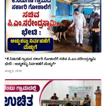
*ಕೆ.ನಿಡುಗಣೆ ಗ್ರಾಮದ ಸರ್ಕಾರಿ ಗೋಶಾಲೆಗೆ ಸಚಿವ ಪಿ.ಎಂ.ನರೇಂದ್ರಸ್ವಾಮಿ
ಭೇಟಿ : ಅಚ್ಚುಕಟ್ಟು ನಿರ್ವಹಣೆಗೆ ಮೆಚ್ಚುಗೆ*
ಆಗಷ್ಟ್ 6, 2026