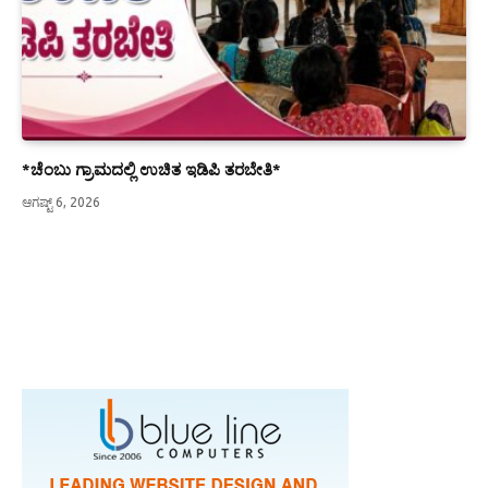
*ಚೆಂಬು ಗ್ರಾಮದಲ್ಲಿ ಉಚಿತ ಇಡಿಪಿ ತರಬೇತಿ*
ಆಗಷ್ಟ್ 6, 2026