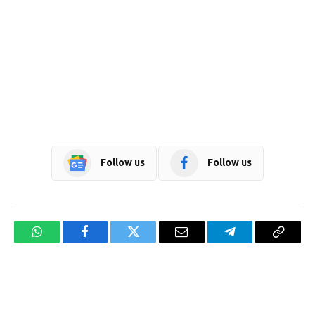
Follow us
Follow us
WhatsApp
Facebook
Twitter
Email
Telegram
Copy
Link
Website design development company services in Mangalore
Forex Trading Teacher in India