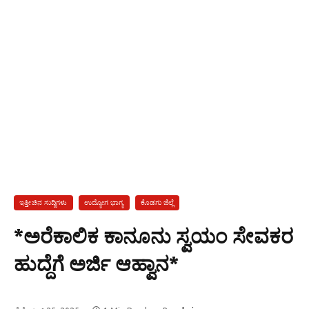
ಇತ್ತೀಚಿನ ಸುದ್ದಿಗಳು
ಉದ್ಯೋಗ ಭಾಗ್ಯ
ಕೊಡಗು ಜಿಲ್ಲೆ
*ಅರೆಕಾಲಿಕ ಕಾನೂನು ಸ್ವಯಂ ಸೇವಕರ
ಹುದ್ದೆಗೆ ಅರ್ಜಿ ಆಹ್ವಾನ*