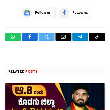
Follow us
Follow us
WhatsApp
Facebook
Twitter
Email
Telegram
Copy
Link
Website design development company services in Mangalore
Forex Trading Teacher in India
RELATED
POSTS