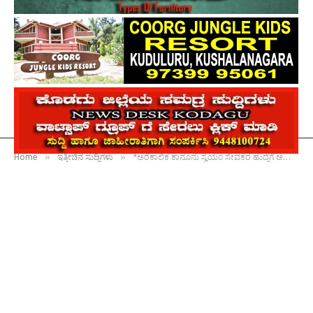
»
»
Home
ಇತ್ತೀಚಿನ ಸುದ್ದಿಗಳು
*ಅರೆಕಾಲಿಕ ಕಾನೂನು ಸ್ವಯಂ ಸೇವಕರ ಹುದ್ದೆಗೆ ಅರ್ಜಿ ಆಹ್ವಾನ*