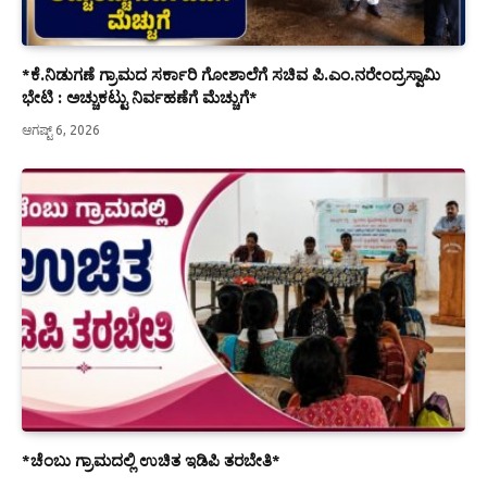
*ಕೆ.ನಿಡುಗಣೆ ಗ್ರಾಮದ ಸರ್ಕಾರಿ ಗೋಶಾಲೆಗೆ ಸಚಿವ ಪಿ.ಎಂ.ನರೇಂದ್ರಸ್ವಾಮಿ
ಭೇಟಿ : ಅಚ್ಚುಕಟ್ಟು ನಿರ್ವಹಣೆಗೆ ಮೆಚ್ಚುಗೆ*
ಆಗಷ್ಟ್ 6, 2026
*ಚೆಂಬು ಗ್ರಾಮದಲ್ಲಿ ಉಚಿತ ಇಡಿಪಿ ತರಬೇತಿ*