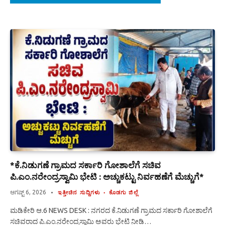
*ಕೆ.ನಿಡುಗಣೆ ಗ್ರಾಮದ ಸರ್ಕಾರಿ ಗೋಶಾಲೆಗೆ ಸಚಿವ
ಪಿ.ಎಂ.ನರೇಂದ್ರಸ್ವಾಮಿ ಭೇಟಿ : ಅಚ್ಚುಕಟ್ಟು ನಿರ್ವಹಣೆಗೆ ಮೆಚ್ಚುಗೆ*
ಆಗಷ್ಟ್ 6, 2026
ಇತ್ತೀಚಿನ ಸುದ್ದಿಗಳು
ಕೊಡಗು ಜಿಲ್ಲೆ
ಮಡಿಕೇರಿ ಆ.6 NEWS DESK : ನಗರದ ಕೆ.ನಿಡುಗಣೆ ಗ್ರಾಮದ ಸರ್ಕಾರಿ ಗೋಶಾಲೆಗೆ
ಸಚಿವರಾದ ಪಿ.ಎಂ.ನರೇಂದ್ರಸ್ವಾಮಿ ಅವರು ಭೇಟಿ ನೀಡಿ…