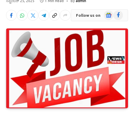
ಸೆಪ್ಟೆಂಬರ್ 25, 2025
1 Min Read
By
admin
Google
Facebook
Follow us on
News