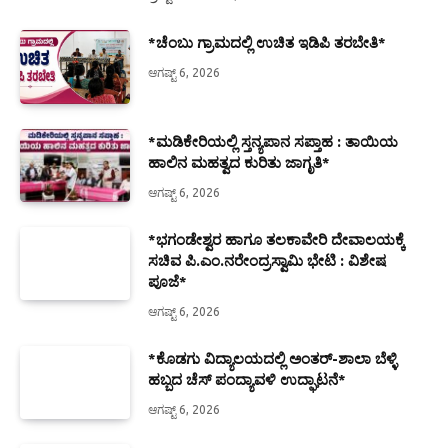
*ಚೆಂಬು ಗ್ರಾಮದಲ್ಲಿ ಉಚಿತ ಇಡಿಪಿ ತರಬೇತಿ*
ಆಗಷ್ಟ್ 6, 2026
*ಮಡಿಕೇರಿಯಲ್ಲಿ ಸ್ತನ್ಯಪಾನ ಸಪ್ತಾಹ : ತಾಯಿಯ
ಹಾಲಿನ ಮಹತ್ವದ ಕುರಿತು ಜಾಗೃತಿ*
ಆಗಷ್ಟ್ 6, 2026
*ಭಗಂಡೇಶ್ವರ ಹಾಗೂ ತಲಕಾವೇರಿ ದೇವಾಲಯಕ್ಕೆ
ಸಚಿವ ಪಿ.ಎಂ.ನರೇಂದ್ರಸ್ವಾಮಿ ಭೇಟಿ : ವಿಶೇಷ
ಪೂಜೆ*
ಆಗಷ್ಟ್ 6, 2026
*ಕೊಡಗು ವಿದ್ಯಾಲಯದಲ್ಲಿ ಅಂತರ್-ಶಾಲಾ ಬೆಳ್ಳಿ
ಹಬ್ಬದ ಚೆಸ್ ಪಂದ್ಯಾವಳಿ ಉದ್ಘಾಟನೆ*
ಆಗಷ್ಟ್ 6, 2026