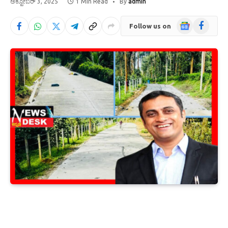
ಅಕ್ಟೋಬರ್ 3, 2025
1 Min Read
By
admin
Google
Facebook
Follow us on
News