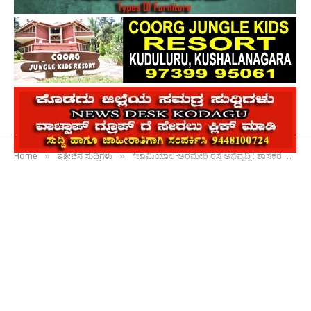
»
»
Home
ಇತ್ತೀಚಿನ ಸುದ್ದಿಗಳು
*ಚಾಮಿಯಾಲ-ಅರಮೇರಿ ರಸ್ತೆ ಅಭಿವೃದ್ಧಿ : ಶಾಸಕರ ಕಾರ್ಯಕ್ಕೆ ಶ್ಲಾಘನೆ*