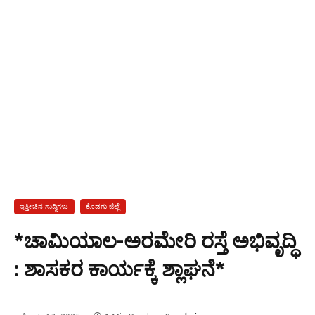
ಇತ್ತೀಚಿನ ಸುದ್ದಿಗಳು
ಕೊಡಗು ಜಿಲ್ಲೆ
*ಚಾಮಿಯಾಲ-ಅರಮೇರಿ ರಸ್ತೆ ಅಭಿವೃದ್ಧಿ
: ಶಾಸಕರ ಕಾರ್ಯಕ್ಕೆ ಶ್ಲಾಘನೆ*