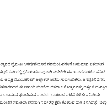
ೋತ್ಸವದ ಪ್ರಮುಖ ಆಕರ್ಷಣೆಯಾದ ದಶಮಂಟಪಗಳಿಗೆ ಬಹುಮಾನ ವಿತರಿಸುವ
ದಲ್ಲದೆ ಸರ್ವರಲ್ಲಿ ಕ್ಷಮೆಯಾಚಿಸುವುದಾಗಿ ಮಡಿಕೇರಿ ದಸರಾ ದಶಮಂಟಪ ಸಮಿತಿ
ಯ ಅಧ್ಯಕ್ಷ ಬಿ.ಎಂ.ಹರೀಶ್ ಅಣ್ವೇಕರ್ ಅವರು ಸಾರ್ವಜನಿಕರು, ಜನಪ್ರತಿನಿಧಿಗಳು,
ಹಕಾರದಿಂದ ಈ ಬಾರಿಯ ಮಡಿಕೇರಿ ದಸರಾ ಜನೋತ್ಸವವನ್ನು ಅತ್ಯಂತ ಯಶಸ್ವಿ
ದು ಬಹುಮಾನ ಘೋಷಿಸುವ ಸಂದರ್ಭ ಉಂಟಾದ ಘಟನೆ ಕುರಿತು ಸಮಿತಿಯ
ಂಟಪ ಸಮಿತಿಯ ಪರವಾಗಿ ಸರ್ವರಲ್ಲಿ ಕ್ಷಮೆ ಕೋರುವುದಾಗಿ ತಿಳಿಸಿದ್ದಾರೆ. ಜಿಲ್ಲ