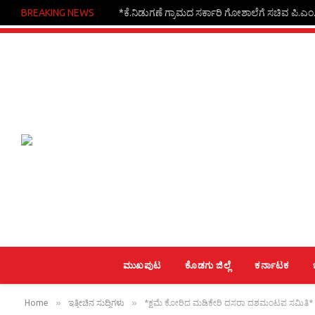
BREAKING NEWS
*ಕೆ.ನಿಡುಗಣೆ ಗ್ರಾಮದ ಸರ್ಕಾರಿ ಗೋಶಾಲೆಗೆ ಸಚಿವ ಪಿ.ಎಂ.ನರ
ಮುಖಪುಟ
ಕೊಡಗು ಜಿಲ್ಲೆ
ಕರ್ನಾಟಕ
»
»
Home
ಇತ್ತೀಚಿನ ಸುದ್ದಿಗಳು
*ಕ್ಷಮೆ ಕೋರಿದ ಮಡಿಕೇರಿ ದಸರಾ ದಶಮಂಟಪ ಸಮಿತಿ*