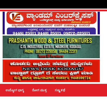
ಉದ್ಯೋಗ ಭಾಗ್ಯ
ರೋಗ ಮುಕ್ತ
ಸಣ್ಣ ಕಥೆ