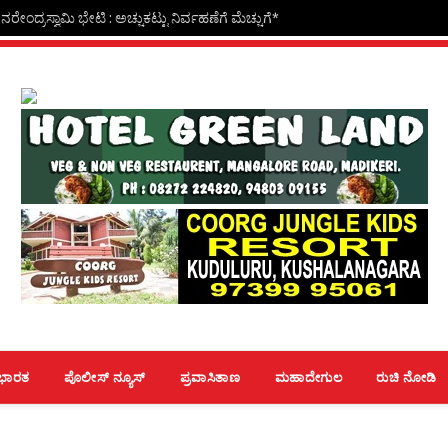
ೇಂದ್ರಸ್ವಾಮಿ ಭೇಟಿ : ಅಚ್ಚುಕಟ್ಟು ನಿರ್ವಹಣೆಗೆ ಮೆಚ್ಚುಗೆ*
ಭಾರತ
ಪೊಲೀಸ್ ನ್ಯೂಸ್
ಪ್ರವಾಸಿತಾಣ
ಮಹಾದೇಗುಲ
ರುಚಿ ನೋಡಿ