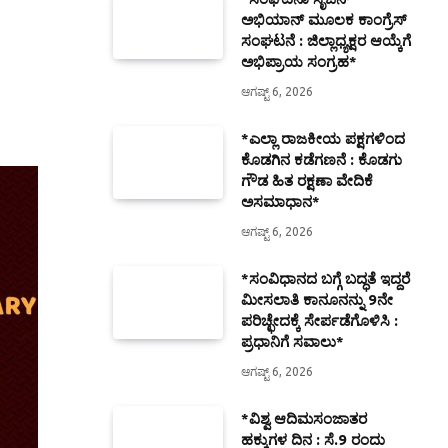
ಅಭಿಯಾನ್ ಮೂಲಕ ಕಾಂಗ್ರೆಸ್
ಸಂಘಟನೆ : ಜಿಲ್ಲಾಧ್ಯಕ್ಷರ ಆಯ್ಕೆಗೆ
ಅಭಿಪ್ರಾಯ ಸಂಗ್ರಹ*
ಆಗಷ್ಟ್ 6, 2026
*ಎಲ್ಲಾ ರಾಜಕೀಯ ಪಕ್ಷಗಳಿಂದ
ಕೊಡಗಿನ ಕಡೆಗಣನೆ : ಕೊಡಗು
ಗೌಡ ಹಿತ ರಕ್ಷಣಾ ವೇದಿಕೆ
ಅಸಮಾಧಾನ*
ಆಗಷ್ಟ್ 6, 2026
*ಸಂವಿಧಾನದ ಬಗ್ಗೆ ಬದ್ಧತೆ ಇದ್ದರೆ
ಮೀಸಲಾತಿ ಕಾನೂನನ್ನು 9ನೇ
ಪರಿಚ್ಛೇದಕ್ಕೆ ಸೇರ್ಪಡೆಗೊಳಿಸಿ :
ಪ್ರಧಾನಿಗೆ ಸವಾಲು*
ಆಗಷ್ಟ್ 6, 2026
*ವಿಶ್ವ ಆದಿಮಸಂಜಾತರ
ಹಕ್ಕುಗಳ ದಿನ : ಸೆ.9 ರಂದು