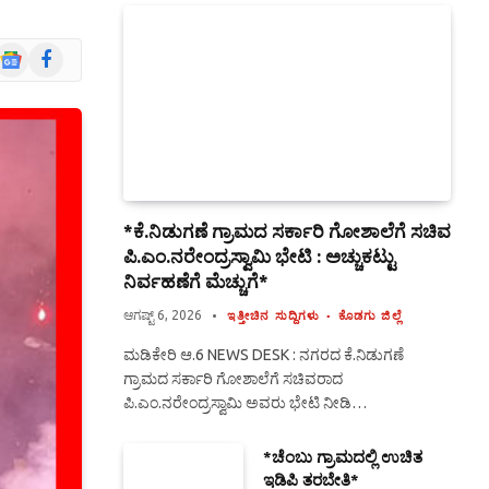
Google
Facebook
News
*ಕೆ.ನಿಡುಗಣೆ ಗ್ರಾಮದ ಸರ್ಕಾರಿ ಗೋಶಾಲೆಗೆ ಸಚಿವ
ಪಿ.ಎಂ.ನರೇಂದ್ರಸ್ವಾಮಿ ಭೇಟಿ : ಅಚ್ಚುಕಟ್ಟು
ನಿರ್ವಹಣೆಗೆ ಮೆಚ್ಚುಗೆ*
ಆಗಷ್ಟ್ 6, 2026
ಇತ್ತೀಚಿನ ಸುದ್ದಿಗಳು
ಕೊಡಗು ಜಿಲ್ಲೆ
ಮಡಿಕೇರಿ ಆ.6 NEWS DESK : ನಗರದ ಕೆ.ನಿಡುಗಣೆ
ಗ್ರಾಮದ ಸರ್ಕಾರಿ ಗೋಶಾಲೆಗೆ ಸಚಿವರಾದ
ಪಿ.ಎಂ.ನರೇಂದ್ರಸ್ವಾಮಿ ಅವರು ಭೇಟಿ ನೀಡಿ…
*ಚೆಂಬು ಗ್ರಾಮದಲ್ಲಿ ಉಚಿತ
ಇಡಿಪಿ ತರಬೇತಿ*