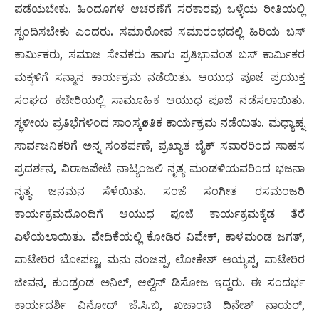
ಪಡೆಯಬೇಕು. ಹಿಂದೂಗಳ ಆಚರಣೆಗೆ ಸರಕಾರವು ಒಳ್ಳೆಯ ರೀತಿಯಲ್ಲಿ
ಸ್ಪಂದಿಸಬೇಕು ಎಂದರು. ಸಮಾರೋಪ ಸಮಾರಂಭದಲ್ಲಿ ಹಿರಿಯ ಬಸ್
ಕಾರ್ಮಿಕರು, ಸಮಾಜ ಸೇವಕರು ಹಾಗು ಪ್ರತಿಭಾವಂತ ಬಸ್ ಕಾರ್ಮಿಕರ
ಮಕ್ಕಳಿಗೆ ಸನ್ಮಾನ ಕಾರ್ಯಕ್ರಮ ನಡೆಯಿತು. ಆಯುಧ ಪೂಜೆ ಪ್ರಯುಕ್ತ
ಸಂಘದ ಕಚೇರಿಯಲ್ಲಿ ಸಾಮೂಹಿಕ ಆಯುಧ ಪೂಜೆ ನಡೆಸಲಾಯಿತು.
ಸ್ಥಳೀಯ ಪ್ರತಿಭೆಗಳಿಂದ ಸಾಂಸ್ಕøತಿಕ ಕಾರ್ಯಕ್ರಮ ನಡೆಯಿತು. ಮಧ್ಯಾಹ್ನ
ಸಾರ್ವಜನಿಕರಿಗೆ ಅನ್ನ ಸಂತರ್ಪಣೆ, ಪ್ರಖ್ಯಾತ ಬೈಕ್ ಸವಾರರಿಂದ ಸಾಹಸ
ಪ್ರದರ್ಶನ, ವಿರಾಜಪೇಟೆ ನಾಟ್ಯಂಜಲಿ ನೃತ್ಯ ಮಂಡಳಿಯವರಿಂದ ಭಜನಾ
ನೃತ್ಯ ಜನಮನ ಸೆಳೆಯಿತು. ಸಂಜೆ ಸಂಗೀತ ರಸಮಂಜರಿ
ಕಾರ್ಯಕ್ರಮದೊಂದಿಗೆ ಆಯುಧ ಪೂಜೆ ಕಾರ್ಯಕ್ರಮಕ್ಕೆಡ ತೆರೆ
ಎಳೆಯಲಾಯಿತು. ವೇದಿಕೆಯಲ್ಲಿ ಕೋಡಿರ ವಿವೇಕ್, ಕಾಳಮಂಡ ಜಗತ್,
ವಾಟೇರಿರ ಬೋಪಣ್ಣ, ಮನು ನಂಜಪ್ಪ, ಲೋಕೇಶ್ ಅಯ್ಯಪ್ಪ, ವಾಟೇರಿರ
ಜೀವನ, ಕುಂಡ್ರಂಡ ಅನಿಲ್, ಆಲ್ವಿನ್ ಡಿಸೋಜ ಇದ್ದರು. ಈ ಸಂದರ್ಭ
ಕಾರ್ಯದರ್ಶಿ ವಿನೋದ್ ಜೆ.ಸಿ.ಬಿ, ಖಜಾಂಚಿ ದಿನೇಶ್ ನಾಯರ್,