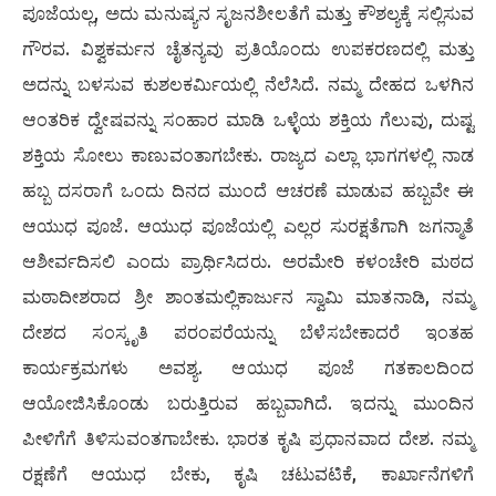
ಪೂಜೆಯಲ್ಲ, ಅದು ಮನುಷ್ಯನ ಸೃಜನಶೀಲತೆಗೆ ಮತ್ತು ಕೌಶಲ್ಯಕ್ಕೆ ಸಲ್ಲಿಸುವ
ಗೌರವ. ವಿಶ್ವಕರ್ಮನ ಚೈತನ್ಯವು ಪ್ರತಿಯೊಂದು ಉಪಕರಣದಲ್ಲಿ ಮತ್ತು
ಅದನ್ನು ಬಳಸುವ ಕುಶಲಕರ್ಮಿಯಲ್ಲಿ ನೆಲೆಸಿದೆ. ನಮ್ಮ ದೇಹದ ಒಳಗಿನ
ಆಂತರಿಕ ದ್ವೇಷವನ್ನು ಸಂಹಾರ ಮಾಡಿ ಒಳ್ಳೆಯ ಶಕ್ತಿಯ ಗೆಲುವು, ದುಷ್ಟ
ಶಕ್ತಿಯ ಸೋಲು ಕಾಣುವಂತಾಗಬೇಕು. ರಾಜ್ಯದ ಎಲ್ಲಾ ಭಾಗಗಳಲ್ಲಿ ನಾಡ
ಹಬ್ಬ ದಸರಾಗೆ ಒಂದು ದಿನದ ಮುಂದೆ ಆಚರಣೆ ಮಾಡುವ ಹಬ್ಬವೇ ಈ
ಆಯುಧ ಪೂಜೆ. ಆಯುಧ ಪೂಜೆಯಲ್ಲಿ ಎಲ್ಲರ ಸುರಕ್ಷತೆಗಾಗಿ ಜಗನ್ಮಾತೆ
ಆಶೀರ್ವದಿಸಲಿ ಎಂದು ಪ್ರಾರ್ಥಿಸಿದರು. ಅರಮೇರಿ ಕಳಂಚೇರಿ ಮಠದ
ಮಠಾದೀಶರಾದ ಶ್ರೀ ಶಾಂತಮಲ್ಲಿಕಾರ್ಜುನ ಸ್ವಾಮಿ ಮಾತನಾಡಿ, ನಮ್ಮ
ದೇಶದ ಸಂಸ್ಕೃತಿ ಪರಂಪರೆಯನ್ನು ಬೆಳೆಸಬೇಕಾದರೆ ಇಂತಹ
ಕಾರ್ಯಕ್ರಮಗಳು ಅವಶ್ಯ. ಆಯುಧ ಪೂಜೆ ಗತಕಾಲದಿಂದ
ಆಯೋಜಿಸಿಕೊಂಡು ಬರುತ್ತಿರುವ ಹಬ್ಬವಾಗಿದೆ. ಇದನ್ನು ಮುಂದಿನ
ಪೀಳಿಗೆಗೆ ತಿಳಿಸುವಂತಗಾಬೇಕು. ಭಾರತ ಕೃಷಿ ಪ್ರಧಾನವಾದ ದೇಶ. ನಮ್ಮ
ರಕ್ಷಣೆಗೆ ಆಯುಧ ಬೇಕು, ಕೃಷಿ ಚಟುವಟಿಕೆ, ಕಾರ್ಖಾನೆಗಳಿಗೆ