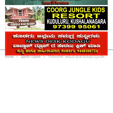
»
»
Home
ಇತ್ತೀಚಿನ ಸುದ್ದಿಗಳು
*ವಿರಾಜಪೇಟೆ : ಆಯುಧ ಪೂಜೆ ಮನುಷ್ಯನ ಸೃಜನಶೀಲತೆ ಮತ್ತು ಕೌಶಲ್ಯಕ್ಕೆ ಸಲ್ಲಿಸುವ ಗೌರವ : ಶಾಸಕ ಎ.ಎಸ್.ಪೊನ್ನಣ್ಣ*