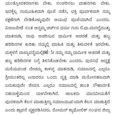
ಯಂತ್ರೋಪಕರಣಗಳು ಬೇಕು. ಸಂಚರಿಸಲು ವಾಹನಗಳು ಬೇಕು.
ಇದಕ್ಕೆಲ್ಲ ಸಾಮೂಹಿಕವಾಗಿ ಪೂಜೆ ನಡೆಸಿ, ಭಕ್ತಿ ಪೂರ್ವಕವಾಗಿ ನಮ್ಮ
ರಕ್ಷಣೆಗಾಗಿ ಬೇಡಿಕೊಳ್ಳುವುದೇ ಆಯುಧ ಪೂಜೆಯಾಗಿದೆ ಎಂದರು.
ವಿರಾಜಪೇಟೆ ಸಂತ ಅನ್ನಮ್ಮ ಚರ್ಚ್‍ನ ಧರ್ಮ ಗುರು ರೆ.ಫಾ.ಮದಲೈಮುತ್ತು
ಮಾತನಾಡಿ, ನಾವು ಆಚರಿಸುವ ಧಾರ್ಮಿಕ ಆಚರಣೆ ಮತ್ತು ಹಬ್ಬ
ಹರಿದಿನಗಳ ಕುರಿತು ನಮ್ಮಲ್ಲಿ ಮಾಹಿತಿ ಮತ್ತು ತಿಳುವಳಿಕೆ ಇರಬೇಕು.
ಮಕ್ಕಳಿಗೆ ಬಾಲ್ಯಾವಸ್ಥೆಯಲ್ಲಿ0iÉುೀ ನಮ್ಮ ನಮ್ಮ ಧಾರ್ಮಿಕ ಆಚರಣೆ ಮತ್ತು
ಹಬ್ಬ ಹರಿದಿನಗಳ ಬಗ್ಗೆ ತಿಳಿಸಿಕೊಡಬೇಕು ಎಂದರು. ಪುರಸಭೆ ಅಧ್ಯಕ್ಷೆ
ಮನೆಯಪಂಡ ದೇಚಮ್ಮ ಕಾಳಪ್ಪ ಮಾತನಾಡಿ, ಸಮಾಜದಲ್ಲಿ ಎಲ್ಲರೂ
ಶ್ರೀಮಂತರಿಲ್ಲ ಏನಾದರೂ ಒಂದು ವೃತ್ತಿ ಮಾಡಿ ಮನೋಸಹಜವಾಗಿ
ಬದುಕುವುದೇ ಜೀವನ. ಎಲ್ಲರೂ ಸಮಾಜದಲ್ಲಿ ಶಾಂತಿ ಸೌಹಾರ್ದತೆ
ಸಹಬಾಳ್ವೆಯಿಂದ ಬಾಳಬೇಕಾಗಿದೆ. ಚಾಲಕರು ಮಾನವೀಯತೆಗೆ
ಪೂರಕವಾಗಿ ಕೆಲಸ ಮಾಡುತ್ತಿದ್ದು ಸಮಾಜಮುಖಿಯಾಗಿ ಕೆಲಸ ಮಾಡುತ್ತಿದೆ
ಎಂದು ಶ್ಲಾಘನೆ ವ್ಯಕ್ತಪಡಿಸಿದರು. ರೋಮನ್ ಕ್ಯಾಥೋಲಿಕ್ ಸಂಘದ ಜಿಲ್ಲಾ