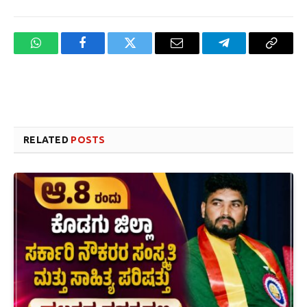
WhatsApp
Facebook
Twitter
Email
Telegram
Copy
Link
Website design development company services in Mangalore
Forex Trading Teacher in India
RELATED
POSTS