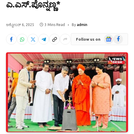
ಎ.ಎಸ್.ಪೊನ್ನಣ್ಣ*
ಅಕ್ಟೋಬರ್ 6, 2025
3 Mins Read
By
admin
Google
Facebook
Follow us on
News