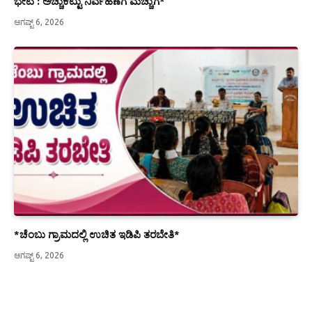
ಭೇಟಿ : ಅಚ್ಚುಕಟ್ಟು ನಿರ್ವಹಣೆಗೆ ಮೆಚ್ಚುಗೆ*
ಆಗಷ್ಟ್ 6, 2026
*ಚೆಂಬು ಗ್ರಾಮದಲ್ಲಿ ಉಚಿತ ಇಡಿಪಿ ತರಬೇತಿ*
ಆಗಷ್ಟ್ 6, 2026