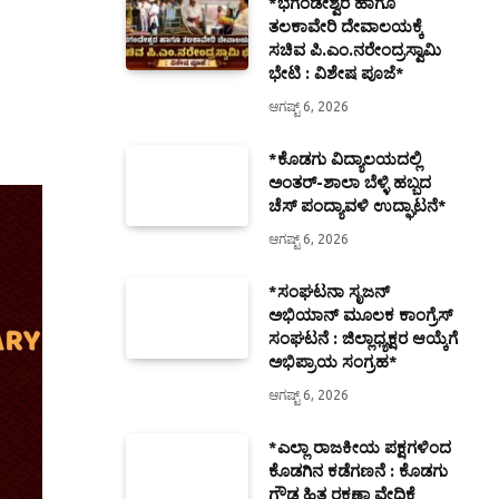
*ಭಗಂಡೇಶ್ವರ ಹಾಗೂ
ತಲಕಾವೇರಿ ದೇವಾಲಯಕ್ಕೆ
ಸಚಿವ ಪಿ.ಎಂ.ನರೇಂದ್ರಸ್ವಾಮಿ
ಭೇಟಿ : ವಿಶೇಷ ಪೂಜೆ*
ಆಗಷ್ಟ್ 6, 2026
*ಕೊಡಗು ವಿದ್ಯಾಲಯದಲ್ಲಿ
ಅಂತರ್-ಶಾಲಾ ಬೆಳ್ಳಿ ಹಬ್ಬದ
ಚೆಸ್ ಪಂದ್ಯಾವಳಿ ಉದ್ಘಾಟನೆ*
ಆಗಷ್ಟ್ 6, 2026
*ಸಂಘಟನಾ ಸೃಜನ್
ಅಭಿಯಾನ್ ಮೂಲಕ ಕಾಂಗ್ರೆಸ್
ಸಂಘಟನೆ : ಜಿಲ್ಲಾಧ್ಯಕ್ಷರ ಆಯ್ಕೆಗೆ
ಅಭಿಪ್ರಾಯ ಸಂಗ್ರಹ*
ಆಗಷ್ಟ್ 6, 2026
*ಎಲ್ಲಾ ರಾಜಕೀಯ ಪಕ್ಷಗಳಿಂದ
ಕೊಡಗಿನ ಕಡೆಗಣನೆ : ಕೊಡಗು
ಗೌಡ ಹಿತ ರಕ್ಷಣಾ ವೇದಿಕೆ