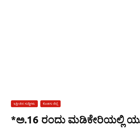
ಇತ್ತೀಚಿನ ಸುದ್ದಿಗಳು
ಕೊಡಗು ಜಿಲ್ಲೆ
*ಅ.16 ರಂದು ಮಡಿಕೇರಿಯಲ್ಲಿ ಯುವ