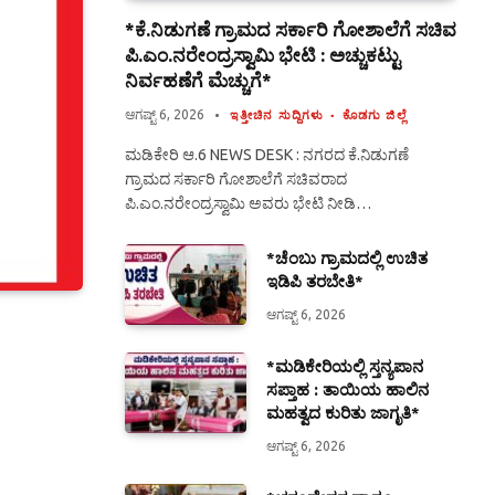
*ಕೆ.ನಿಡುಗಣೆ ಗ್ರಾಮದ ಸರ್ಕಾರಿ ಗೋಶಾಲೆಗೆ ಸಚಿವ
ಪಿ.ಎಂ.ನರೇಂದ್ರಸ್ವಾಮಿ ಭೇಟಿ : ಅಚ್ಚುಕಟ್ಟು
ನಿರ್ವಹಣೆಗೆ ಮೆಚ್ಚುಗೆ*
ಆಗಷ್ಟ್ 6, 2026
ಇತ್ತೀಚಿನ ಸುದ್ದಿಗಳು
ಕೊಡಗು ಜಿಲ್ಲೆ
ಮಡಿಕೇರಿ ಆ.6 NEWS DESK : ನಗರದ ಕೆ.ನಿಡುಗಣೆ
ಗ್ರಾಮದ ಸರ್ಕಾರಿ ಗೋಶಾಲೆಗೆ ಸಚಿವರಾದ
ಪಿ.ಎಂ.ನರೇಂದ್ರಸ್ವಾಮಿ ಅವರು ಭೇಟಿ ನೀಡಿ…
*ಚೆಂಬು ಗ್ರಾಮದಲ್ಲಿ ಉಚಿತ
ಇಡಿಪಿ ತರಬೇತಿ*
ಆಗಷ್ಟ್ 6, 2026
*ಮಡಿಕೇರಿಯಲ್ಲಿ ಸ್ತನ್ಯಪಾನ
ಸಪ್ತಾಹ : ತಾಯಿಯ ಹಾಲಿನ
ಮಹತ್ವದ ಕುರಿತು ಜಾಗೃತಿ*
ಆಗಷ್ಟ್ 6, 2026