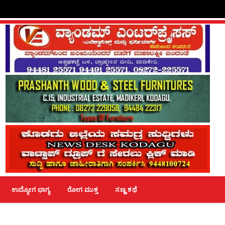
ಉದ್ಯೋಗ ಭಾಗ್ಯ
ರೋಗ ಮುಕ್ತ
ಸಣ್ಣ ಕಥೆ