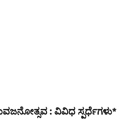
ಜನೋತ್ಸವ : ವಿವಿಧ ಸ್ಪರ್ಧೆಗಳು*