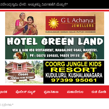
ೇಂದ್ರಸ್ವಾಮಿ ಭೇಟಿ : ಅಚ್ಚುಕಟ್ಟು ನಿರ್ವಹಣೆಗೆ ಮೆಚ್ಚುಗೆ*
ಭಾರತ
ಪೊಲೀಸ್ ನ್ಯೂಸ್
ಪ್ರವಾಸಿತಾಣ
ಮಹಾದೇಗುಲ
ರುಚಿ ನೋಡಿ
್ಪರ್ಧೆಗಳು*