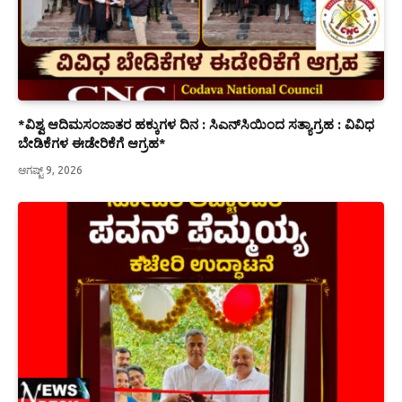
*ವಿಶ್ವ ಆದಿಮಸಂಜಾತರ ಹಕ್ಕುಗಳ ದಿನ : ಸಿಎನ್‌ಸಿಯಿಂದ ಸತ್ಯಾಗ್ರಹ : ವಿವಿಧ
ಬೇಡಿಕೆಗಳ ಈಡೇರಿಕೆಗೆ ಆಗ್ರಹ*
ಆಗಷ್ಟ್ 9, 2026