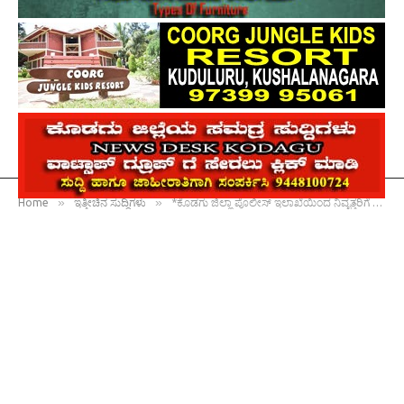
»
»
Home
ಇತ್ತೀಚಿನ ಸುದ್ದಿಗಳು
*ಕೊಡಗು ಜಿಲ್ಲಾ ಪೊಲೀಸ್ ಇಲಾಖೆಯಿಂದ ನಿವೃತ್ತರಿಗೆ ಬೀಳ್ಕೊಡುಗೆ*