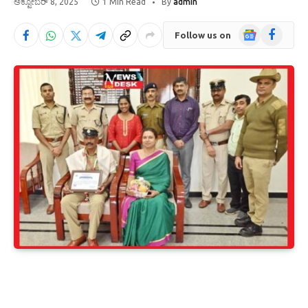
ಅಕ್ಟೋಬರ್ 8, 2025
1 Min Read
By
admin
Google
Facebook
Follow us on
News