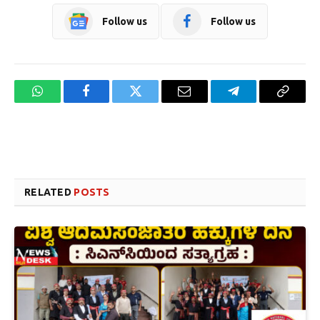
Follow us
Follow us
WhatsApp
Facebook
Twitter
Email
Telegram
Copy
Link
Website design development company services in Mangalore
Forex Trading Teacher in India
RELATED
POSTS