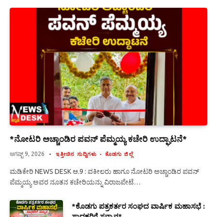
*ನೋಟರಿ ಅಚ್ಚಾಂಡಿರ ಪವನ್ ಪೆಮ್ಮಯ್ಯ ಕಚೇರಿ ಉದ್ಘಾಟನೆ*
ಆಗಷ್ಟ್ 9, 2026
ಇತ್ತೀಚಿನ ಸುದ್ದಿಗಳು
ಕೊಡಗು ಜಿಲ್ಲೆ
ಮಡಿಕೇರಿ NEWS DESK ಆ.9 : ವಕೀಲರು ಹಾಗೂ ನೋಟರಿ ಅಚ್ಚಾಂಡಿರ ಪವನ್
ಪೆಮ್ಮಯ್ಯ ಅವರ ನೂತನ ಕಚೇರಿಯನ್ನು ವಿರಾಜಪೇಟೆ…
*ಕೊಡಗು ಪತ್ರಕರ್ತರ ಸಂಘದ ವಾರ್ಷಿಕ ಮಹಾಸಭೆ :
ಸಾಧಕರಿಗೆ ಸನ್ಮಾನ*