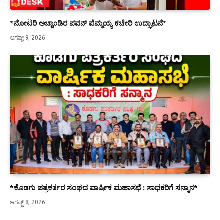
*ನೋಟರಿ ಅಚ್ಚಾಂಡಿರ ಪವನ್ ಪೆಮ್ಮಯ್ಯ ಕಚೇರಿ ಉದ್ಘಾಟನೆ*
ಆಗಷ್ಟ್ 9, 2026
*ಕೊಡಗು ಪತ್ರಕರ್ತರ ಸಂಘದ ವಾರ್ಷಿಕ ಮಹಾಸಭೆ : ಸಾಧಕರಿಗೆ ಸನ್ಮಾನ*
ಆಗಷ್ಟ್ 8, 2026