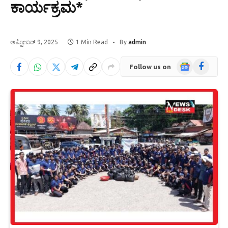
ಕಾರ್ಯಕ್ರಮ*
ಅಕ್ಟೋಬರ್ 9, 2025
1 Min Read
By
admin
Google
Facebook
Follow us on
News