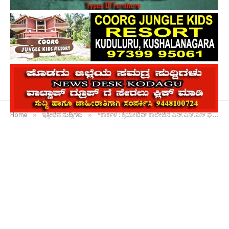
»
»
Home
ಇತ್ತೀಚಿನ ಸುದ್ದಿಗಳು
*ಕಾರ್ಕಳ : ಕ್ರಿಯೇಟಿವ್ ಕಾಲೇಜಿನ ಎನ್.ಎಸ್.ಎಸ್ ಘಟಕದ ವತಿಯಿಂದ ಪ್ರೇಕ್ಷಣೀಯ ಸ್ಥಳಗಳ ಸ್ವಚ್ಛತಾ ಕಾರ್ಯಕ್ರಮ*