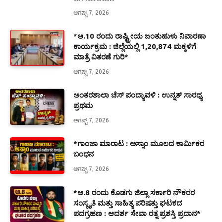
ಆಗಷ್ಟ್ 7, 2026
*ಆ.10 ರಂದು ರಾಷ್ಟ್ರೀಯ ಜಂತುಹುಳು ನಿವಾರಣಾ
ಕಾರ್ಯಕ್ರಮ : ಜಿಲ್ಲೆಯಲ್ಲಿ 1,20,874 ಮಕ್ಕಳಿಗೆ
ಮಾತ್ರೆ ವಿತರಣೆ ಗುರಿ*
ಆಗಷ್ಟ್ 7, 2026
ಅಂತರಶಾಲಾ ಚೆಸ್ ಪಂದ್ಯಾವಳಿ : ಉನ್ನತ್ ಸಾರಥ್ಯ
ಪ್ರಥಮ
ಆಗಷ್ಟ್ 7, 2026
*ಗಾಂಜಾ ಮಾರಾಟ : ಅಸ್ಸಾಂ ಮೂಲದ ಕಾರ್ಮಿಕರ
ಬಂಧನ
ಆಗಷ್ಟ್ 7, 2026
*ಆ.8 ರಂದು ಕೊಡಗು ಜಿಲ್ಲಾ ಸರ್ಕಾರಿ ನೌಕರರ
ಸಂಸ್ಕೃತಿ ಮತ್ತು ಸಾಹಿತ್ಯ ಪರಿಷತ್ತು ಘಟಕದ
ಪದಗ್ರಹಣ : ಆದರ್ಶ ಸೇವಾ ರತ್ನ ಪ್ರಶಸ್ತಿ ಪ್ರದಾನ*