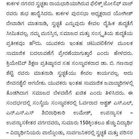
ಕಾರ್ಕಳ ನಗರದ ಸ್ವಚ್ಛತಾ ರಾಯಭಾರಿಯಾಗಿರುವ ಫೆಲಿಕ್ಸ್ ಜೋಸೆಫ್ ವಾಜ್
ರವರು ಶುಭ ಹಾರೈಸಿದರು. ಕಾರ್ಕಳ ಪುರಸಭಾ ಅಧ್ಯಕ್ಷರಾದ ಯೋಗೀಶ್
ದೇವಾಡಿಗ ಮಾತನಾಡಿ, ಸ್ವಚ್ಛತೆ ಎನ್ನುವುದು ಕೇವಲ ದೈಹಿಕ ಶುದ್ಧತೆಗೆ
ಸೀಮಿತವಲ್ಲ. ನಮ್ಮ ಮನಸ್ಸಿನ, ಸಮಾಜದ ಮತ್ತು ಸಂಸ್ಕೃತಿಯ ಶುದ್ಧತೆಯ
ಪ್ರತೀಕವೂ ಹೌದು. ಯುವಕರು ಇಂತಹ ಚಟುವಟಿಕೆಗಳ ಮೂಲಕ
ಸಾಮಾಜಿಕ ಬದಲಾವಣೆಗೆ ಪ್ರೇರಣೆಯಾಗುತ್ತಾರೆ ಎಂದು ಹೇಳಿದರು.
ಕ್ರಿಯೇಟಿವ್ ಶಿಕ್ಷಣ ಪ್ರತಿಷ್ಠಾನದ ಸಹ ಸಂಸ್ಥಾಪಕರಾದ ಡಾ. ಬಿ. ಗಣನಾಥ
ಶೆಟ್ಟಿ ರವರು ಮಾತನಾಡಿ ಸ್ವಚ್ಛತೆಯು ಕೇವಲ ಕಾರ್ಯವಲ್ಲ. ಅದು
ಜೀವನಶೈಲಿ ಆಗಬೇಕು. ಯುವಕರು ಇಂತಹ ಸಾಮಾಜಿಕ ಜವಾಬ್ದಾರಿಗಳಲ್ಲಿ
ತೊಡಗಿದಾಗ ಸಮಾಜದ ಬೆಳವಣಿಗೆ ಖಚಿತ ಎಂದು ತಿಳಿಸಿದರು. ಈ
ಸಂದರ್ಭದಲ್ಲಿ ಸಂಸ್ಥೆಯ ಸಂಸ್ಥಾಪಕರಲ್ಲಿ ಓರ್ವರಾದ ಅಶ್ವತ್ ಎಸ್.ಎಲ್,
ಎನ್.ಎಸ್.ಎಸ್ ಶಿಬಿರಾಧಿಕಾರಿ ಉಮೇಶ್, ಉಪನ್ಯಾಸಕ –
ಉಪನ್ಯಾಸಕೇತರ ವರ್ಗದವರು, ಸುಮಾರು 150ಕ್ಕಿಂತಲೂ ಹೆಚ್ಚು ವಿದ್ಯಾರ್ಥಿ
– ವಿದ್ಯಾರ್ಥಿನಿಯರು ಪಾಲ್ಗೊಂಡು, ಸಾರ್ವಜನಿಕರಲ್ಲಿ ಸ್ವಚ್ಛತೆ ಮತ್ತು ಪರಿಸರ