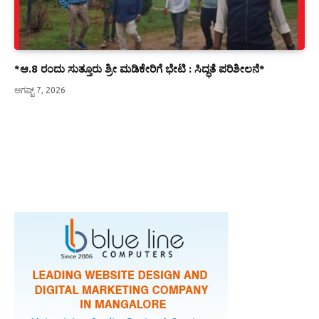
*ಆ.8 ರಂದು ಸುತ್ತೂರು ಶ್ರೀ ಮಡಿಕೇರಿಗೆ ಭೇಟಿ : ಸಿದ್ಧತೆ ಪರಿಶೀಲನೆ*
ಆಗಷ್ಟ್ 7, 2026