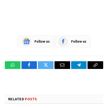
Follow us
Follow us
WhatsApp
Facebook
Twitter
Email
Telegram
Copy
Link
Website design development company services in Mangalore
Forex Trading Teacher in India
RELATED
POSTS