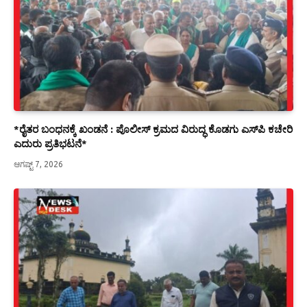
*ರೈತರ ಬಂಧನಕ್ಕೆ ಖಂಡನೆ : ಪೊಲೀಸ್ ಕ್ರಮದ ವಿರುದ್ಧ ಕೊಡಗು ಎಸ್‍ಪಿ ಕಚೇರಿ
ಎದುರು ಪ್ರತಿಭಟನೆ*
ಆಗಷ್ಟ್ 7, 2026