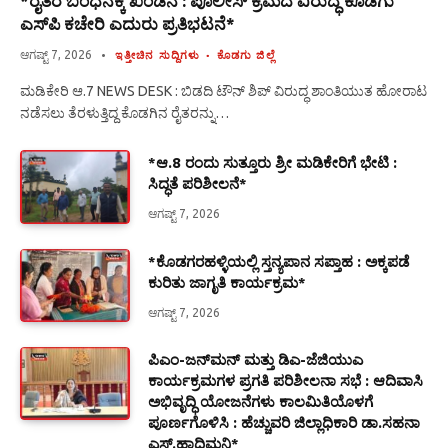
*ರೈತರ ಬಂಧನಕ್ಕೆ ಖಂಡನೆ : ಪೊಲೀಸ್ ಕ್ರಮದ ವಿರುದ್ಧ ಕೊಡಗು
ಎಸ್‍ಪಿ ಕಚೇರಿ ಎದುರು ಪ್ರತಿಭಟನೆ*
ಆಗಷ್ಟ್ 7, 2026
ಇತ್ತೀಚಿನ ಸುದ್ದಿಗಳು
ಕೊಡಗು ಜಿಲ್ಲೆ
ಮಡಿಕೇರಿ ಆ.7 NEWS DESK : ಬಿಡದಿ ಟೌನ್ ಶಿಪ್ ವಿರುದ್ಧ ಶಾಂತಿಯುತ ಹೋರಾಟ
ನಡೆಸಲು ತೆರಳುತ್ತಿದ್ದ ಕೊಡಗಿನ ರೈತರನ್ನು…
*ಆ.8 ರಂದು ಸುತ್ತೂರು ಶ್ರೀ ಮಡಿಕೇರಿಗೆ ಭೇಟಿ :
ಸಿದ್ಧತೆ ಪರಿಶೀಲನೆ*
ಆಗಷ್ಟ್ 7, 2026
*ಕೊಡಗರಹಳ್ಳಿಯಲ್ಲಿ ಸ್ತನ್ಯಪಾನ ಸಪ್ತಾಹ : ಅಕ್ಕಪಡೆ
ಕುರಿತು ಜಾಗೃತಿ ಕಾರ್ಯಕ್ರಮ*
ಆಗಷ್ಟ್ 7, 2026
ಪಿಎಂ-ಜನ್‍ಮನ್ ಮತ್ತು ಡಿಎ-ಜೆಜಿಯುಎ
ಕಾರ್ಯಕ್ರಮಗಳ ಪ್ರಗತಿ ಪರಿಶೀಲನಾ ಸಭೆ : ಆದಿವಾಸಿ
ಅಭಿವೃದ್ಧಿ ಯೋಜನೆಗಳು ಕಾಲಮಿತಿಯೊಳಗೆ
ಪೂರ್ಣಗೊಳಿಸಿ : ಹೆಚ್ಚುವರಿ ಜಿಲ್ಲಾಧಿಕಾರಿ ಡಾ.ಸಹನಾ
ಎಸ್.ಹಾದಿಮನಿ*