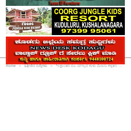
»
»
Home
ಇತ್ತೀಚಿನ ಸುದ್ದಿಗಳು
*ಲಕ್ಷಾಂತರ ರೂ. ಮೌಲ್ಯದ ಕಾಳು ಮೆಣಸು ಕಳ್ಳತನ : ನಾಲ್ವರು ಆರೋಪಿಗಳ ಬಂಧನ*