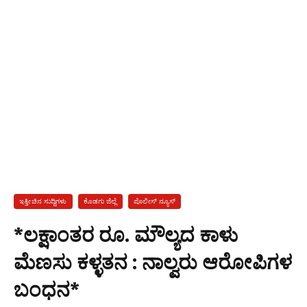
ಇತ್ತೀಚಿನ ಸುದ್ದಿಗಳು
ಕೊಡಗು ಜಿಲ್ಲೆ
ಪೊಲೀಸ್ ನ್ಯೂಸ್
*ಲಕ್ಷಾಂತರ ರೂ. ಮೌಲ್ಯದ ಕಾಳು
ಮೆಣಸು ಕಳ್ಳತನ : ನಾಲ್ವರು ಆರೋಪಿಗಳ
ಬಂಧನ*