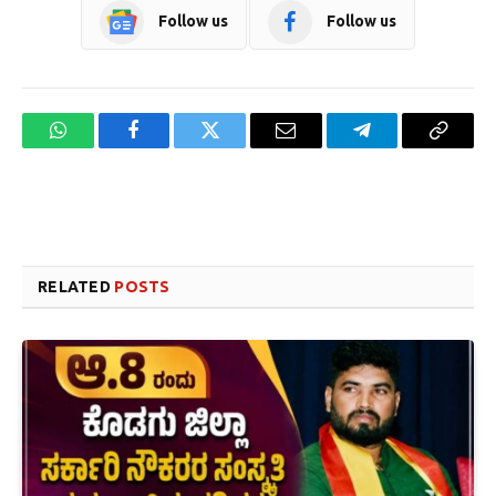
Follow us
Follow us
WhatsApp
Facebook
Twitter
Email
Telegram
Copy
Link
Website design development company services in Mangalore
Forex Trading Teacher in India
RELATED
POSTS