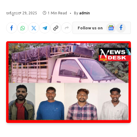
ಅಕ್ಟೋಬರ್ 29, 2025
1 Min Read
By
admin
Google
Facebook
Follow us on
News