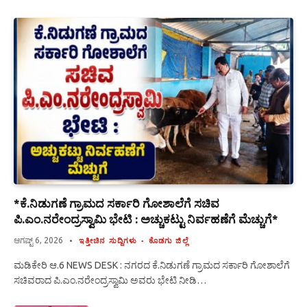
*ಕೆ.ನಿಡುಗಣೆ ಗ್ರಾಮದ ಸರ್ಕಾರಿ ಗೋಶಾಲೆಗೆ ಸಚಿವ
ಪಿ.ಎಂ.ನರೇಂದ್ರಸ್ವಾಮಿ ಭೇಟಿ : ಅಚ್ಚುಕಟ್ಟು ನಿರ್ವಹಣೆಗೆ ಮೆಚ್ಚುಗೆ*
ಆಗಷ್ಟ್ 6, 2026
ಇತ್ತೀಚಿನ ಸುದ್ದಿಗಳು
ಕೊಡಗು ಜಿಲ್ಲೆ
ಮಡಿಕೇರಿ ಆ.6 NEWS DESK : ನಗರದ ಕೆ.ನಿಡುಗಣೆ ಗ್ರಾಮದ ಸರ್ಕಾರಿ ಗೋಶಾಲೆಗೆ
ಸಚಿವರಾದ ಪಿ.ಎಂ.ನರೇಂದ್ರಸ್ವಾಮಿ ಅವರು ಭೇಟಿ ನೀಡಿ…