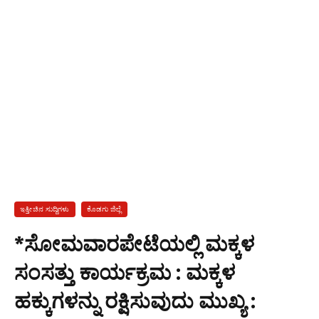
ಇತ್ತೀಚಿನ ಸುದ್ದಿಗಳು
ಕೊಡಗು ಜಿಲ್ಲೆ
*ಸೋಮವಾರಪೇಟೆಯಲ್ಲಿ ಮಕ್ಕಳ
ಸಂಸತ್ತು ಕಾರ್ಯಕ್ರಮ : ಮಕ್ಕಳ
ಹಕ್ಕುಗಳನ್ನು ರಕ್ಷಿಸುವುದು ಮುಖ್ಯ :