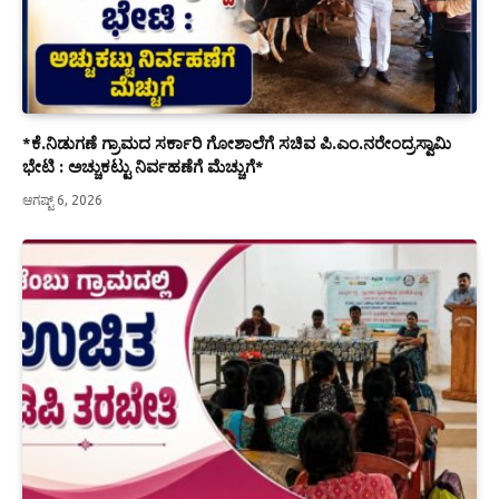
*ಕೆ.ನಿಡುಗಣೆ ಗ್ರಾಮದ ಸರ್ಕಾರಿ ಗೋಶಾಲೆಗೆ ಸಚಿವ ಪಿ.ಎಂ.ನರೇಂದ್ರಸ್ವಾಮಿ
ಭೇಟಿ : ಅಚ್ಚುಕಟ್ಟು ನಿರ್ವಹಣೆಗೆ ಮೆಚ್ಚುಗೆ*
ಆಗಷ್ಟ್ 6, 2026