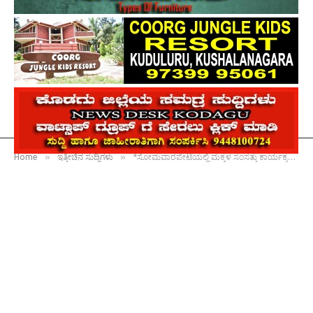
»
»
Home
ಇತ್ತೀಚಿನ ಸುದ್ದಿಗಳು
*ಸೋಮವಾರಪೇಟೆಯಲ್ಲಿ ಮಕ್ಕಳ ಸಂಸತ್ತು ಕಾರ್ಯಕ್ರಮ : ಮಕ್ಕಳ ಹಕ್ಕುಗಳನ್ನು ರಕ್ಷಿಸುವುದು ಮುಖ್ಯ : ಸುಮನಾ*