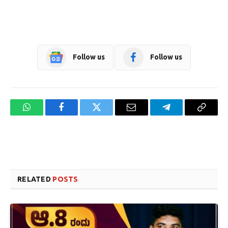
Follow us
Follow us
WhatsApp
Facebook
Twitter
Email
Telegram
Copy
Link
Website design development company services in Mangalore
Forex Trading Teacher in India
RELATED
POSTS