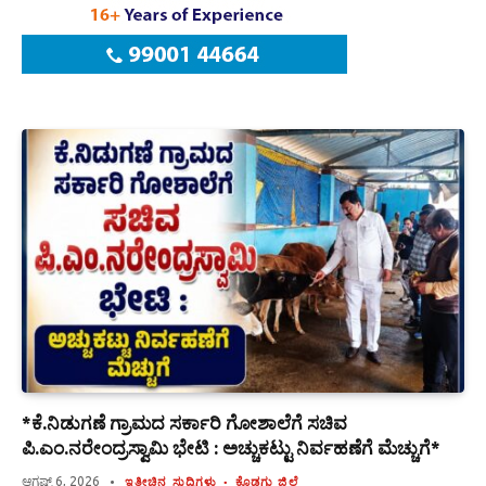
*ಕೆ.ನಿಡುಗಣೆ ಗ್ರಾಮದ ಸರ್ಕಾರಿ ಗೋಶಾಲೆಗೆ ಸಚಿವ
ಪಿ.ಎಂ.ನರೇಂದ್ರಸ್ವಾಮಿ ಭೇಟಿ : ಅಚ್ಚುಕಟ್ಟು ನಿರ್ವಹಣೆಗೆ ಮೆಚ್ಚುಗೆ*
ಆಗಷ್ಟ್ 6, 2026
ಇತ್ತೀಚಿನ ಸುದ್ದಿಗಳು
ಕೊಡಗು ಜಿಲ್ಲೆ