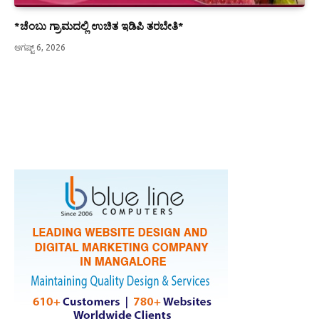
*ಚೆಂಬು ಗ್ರಾಮದಲ್ಲಿ ಉಚಿತ ಇಡಿಪಿ ತರಬೇತಿ*
ಆಗಷ್ಟ್ 6, 2026