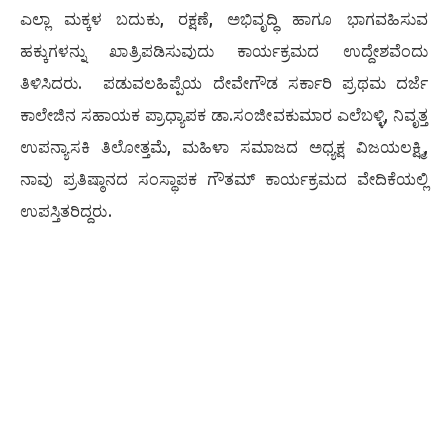
ಎಲ್ಲಾ ಮಕ್ಕಳ ಬದುಕು, ರಕ್ಷಣೆ, ಅಭಿವೃದ್ಧಿ ಹಾಗೂ ಭಾಗವಹಿಸುವ
ಹಕ್ಕುಗಳನ್ನು ಖಾತ್ರಿಪಡಿಸುವುದು ಕಾರ್ಯಕ್ರಮದ ಉದ್ದೇಶವೆಂದು
ತಿಳಿಸಿದರು. ಪಡುವಲಹಿಪ್ಪೆಯ ದೇವೇಗೌಡ ಸರ್ಕಾರಿ ಪ್ರಥಮ ದರ್ಜೆ
ಕಾಲೇಜಿನ ಸಹಾಯಕ ಪ್ರಾಧ್ಯಾಪಕ ಡಾ.ಸಂಜೀವಕುಮಾರ ಎಲೆಬಳ್ಳಿ, ನಿವೃತ್ತ
ಉಪನ್ಯಾಸಕಿ ತಿಲೋತ್ತಮೆ, ಮಹಿಳಾ ಸಮಾಜದ ಅಧ್ಯಕ್ಷ ವಿಜಯಲಕ್ಷ್ಮಿ,
ನಾವು ಪ್ರತಿಷ್ಠಾನದ ಸಂಸ್ಥಾಪಕ ಗೌತಮ್ ಕಾರ್ಯಕ್ರಮದ ವೇದಿಕೆಯಲ್ಲಿ
ಉಪಸ್ತಿತರಿದ್ದರು.