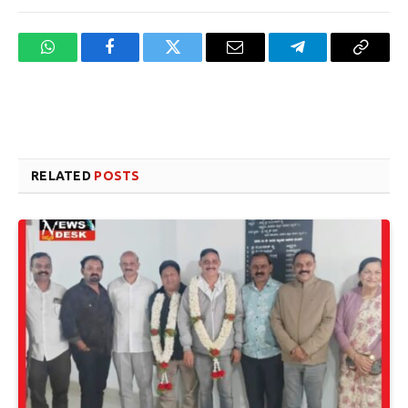
WhatsApp
Facebook
Twitter
Email
Telegram
Copy
Link
Website design development company services in Mangalore
Forex Trading Teacher in India
RELATED
POSTS