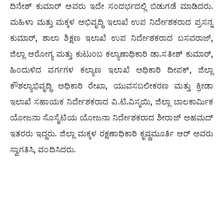
ದಿನೇಶ್ ಕುಮಾರ್ ಅವರು ಇದೇ ಸಂದರ್ಭದಲ್ಲಿ ಬಿಡುಗಡೆ ಮಾಡಿದರು.
ಮಹಿಳಾ ಮತ್ತು ಮಕ್ಕಳ ಅಭಿವೃದ್ಧಿ ಇಲಾಖೆ ಉಪ ನಿರ್ದೇಶಕರಾದ ಪ್ರಸನ್ನ
ಕುಮಾರ್, ಶಾಲಾ ಶಿಕ್ಷಣ ಇಲಾಖೆ ಉಪ ನಿರ್ದೇಶಕರಾದ ಬಸವರಾಜ್,
ಜಿಲ್ಲಾ ಆರೋಗ್ಯ ಮತ್ತು ಕುಟುಂಬ ಕಲ್ಯಾಣಾಧಿಕಾರಿ ಡಾ.ಸತೀಶ್ ಕುಮಾರ್,
ಹಿಂದುಳಿದ ವರ್ಗಗಳ ಕಲ್ಯಾಣ ಇಲಾಖೆ ಅಧಿಕಾರಿ ದೀಪಕ್, ಜಿಲ್ಲಾ
ಕೌಶಲ್ಯಾಭಿವೃದ್ಧಿ ಅಧಿಕಾರಿ ರೇಖಾ, ಯುವಸಬಲೀಕರಣ ಮತ್ತು ಕ್ರೀಡಾ
ಇಲಾಖೆ ಸಹಾಯಕ ನಿರ್ದೇಶಕರಾದ ವಿ.ಟಿ.ವಿಸ್ಮಯಿ, ಜಿಲ್ಲಾ ಬಾಲಕಾರ್ಮಿಕ
ಯೋಜನಾ ಸೊಸೈಟಿಯ ಯೋಜನಾ ನಿರ್ದೇಶಕರಾದ ಶೀರಾಜ್ ಅಹಮದ್
ಇತರರು ಇದ್ದರು. ಜಿಲ್ಲಾ ಮಕ್ಕಳ ರಕ್ಷಣಾಧಿಕಾರಿ ಕೃಷ್ಣಮೂರ್ತಿ ಆರ್ ಅವರು
ಸ್ವಾಗತಿಸಿ, ವಂದಿಸಿದರು.