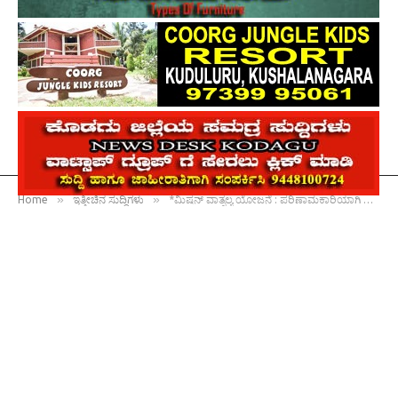
»
»
Home
ಇತ್ತೀಚಿನ ಸುದ್ದಿಗಳು
*ಮಿಷನ್ ವಾತ್ಸಲ್ಯ ಯೋಜನೆ : ಪರಿಣಾಮಕಾರಿಯಾಗಿ ಅನುಷ್ಠಾನಗೊಳಿಸಲು ಜಿಲ್ಲಾಧಿಕಾರಿ ವೆಂಕಟ್ ರಾಜಾ ಸೂಚನೆ*