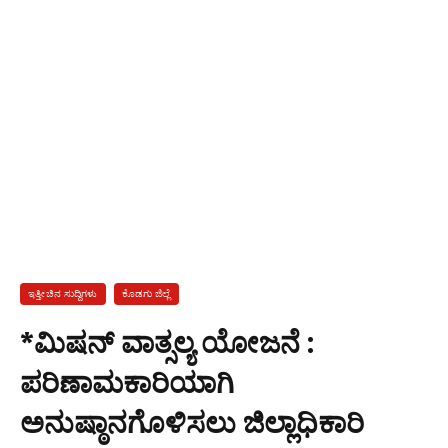
ಇತ್ತೀಚಿನ ಸುದ್ದಿಗಳು
ಕೊಡಗು ಜಿಲ್ಲೆ
*ಮಿಷನ್ ವಾತ್ಸಲ್ಯ ಯೋಜನೆ :
ಪರಿಣಾಮಕಾರಿಯಾಗಿ
ಅನುಷ್ಠಾನಗೊಳಿಸಲು ಜಿಲ್ಲಾಧಿಕಾರಿ