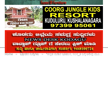
»
»
Home
ಇತ್ತೀಚಿನ ಸುದ್ದಿಗಳು
*ಕನ್ನಡ ನಾಡಿನ ಇತಿಹಾಸ, ಸಂಸ್ಕೃತಿ ಬಗ್ಗೆ ಅರಿವು ಮೂಡಿಸುವುದು ಪ್ರತಿಯೊಬ್ಬರ ಜವಾಬ್ದಾರಿ : ಎಂಎಲ್‍ಸಿ ಸುಜಾ ಕುಶಾಲಪ್ಪ*