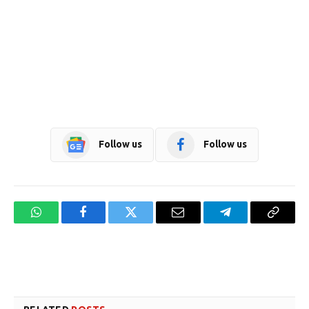
Follow us
Follow us
WhatsApp
Facebook
Twitter
Email
Telegram
Copy
Link
Website design development company services in Mangalore
Forex Trading Teacher in India