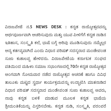
ವಿರಾಜಪೇಟೆ ನ.5
NEWS DESK :
ಕನ್ನಡ ರಾಜ್ಯೋತ್ಸವವನ್ನು
ಅರ್ಥಪೂರ್ಣವಾಗಿ ಅಚರಿಸುವುದು ಮತ್ತು ಯುವ ಪೀಳಿಗೆಗೆ ಕನ್ನಡ ನಾಡಿನ
ಇತಿಹಾಸ, ಸಂಸ್ಕೃತಿ ಕಲೆ, ಭಾಷೆ ಬಗ್ಗೆ ಅರಿವು ಮೂಡಿಸುವುದು ನಮ್ಮೆಲ್ಲರ
ಆದ್ಯ ಕರ್ತವ್ಯವಾಗಿದೆ ಎಂದು ವಿಧಾನ ಪರಿಷತ್ ಸದಸ್ಯರಾದ ಮಂಡೇಪಂಡ
ಸುಜಾ ಕುಶಾಲಪ್ಪ ಹೇಳಿದರು. ವಿರಾಜಪೇಟೆಯ ಕರ್ನಾಟಕ ಸಂಘದ
ವತಿಯಿಂದ ಮಹಿಳಾ ಸಮಾಜ ಸಭಾಂಗಣದಲ್ಲಿ 70ನೇ ಕನ್ನಡ ರಾಜ್ಯೋತ್ಸವ
ಅಂಗವಾಗಿ ಸೋಮವಾರ ನಡೆದ ರಾಜ್ಯೋತ್ಸವ ಆಚರಣೆ ಹಾಗೂ ವಿವಿಧ
ತಾಲೂಕು ಮಟ್ಟದ ಸ್ವರ್ಧಾ ಕಾರ್ಯಕ್ರಮವನ್ನು ಉದ್ಘಾಟಿಸಿ ಮಾತನಾಡಿದ
ವಿಧಾನ ಪರಿಷತ್ ಸದಸ್ಯರಾದ ಮಂಡೇಪಂಡ ಸುಜಾ ಕುಶಾಲಪ್ಪ ಅವರು,
ನಾವು ಕನ್ನಡ ಬಳಕೆ ಮಾಡುವ ಮೂಲಕ ಕನ್ನಡ ಭಾಷೆಯ
ಶ್ರೀಮಂತಿಕೆಯನ್ನು ವಿಸ್ತರಿಸಬೇಕು. ಕನ್ನಡ ನುಡಿ, ಸಂಸ್ಕೃತಿ, ಪರಂಪರೆ