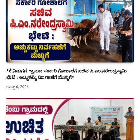
*ಕೆ.ನಿಡುಗಣೆ ಗ್ರಾಮದ ಸರ್ಕಾರಿ ಗೋಶಾಲೆಗೆ ಸಚಿವ ಪಿ.ಎಂ.ನರೇಂದ್ರಸ್ವಾಮಿ
ಭೇಟಿ : ಅಚ್ಚುಕಟ್ಟು ನಿರ್ವಹಣೆಗೆ ಮೆಚ್ಚುಗೆ*
ಆಗಷ್ಟ್ 6, 2026