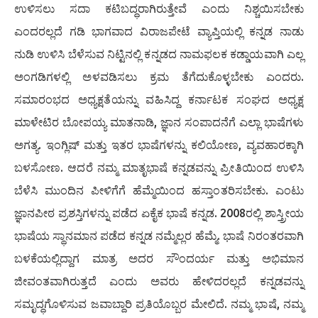
ಉಳಿಸಲು ಸದಾ ಕಟಿಬದ್ಧರಾಗಿರುತ್ತೇವೆ ಎಂದು ನಿಶ್ಚಯಿಸಬೇಕು
ಎಂದರಲ್ಲದೆ ಗಡಿ ಭಾಗವಾದ ವಿರಾಜಪೇಟೆ ವ್ಯಾಪ್ತಿಯಲ್ಲಿ ಕನ್ನಡ ನಾಡು
ನುಡಿ ಉಳಿಸಿ ಬೆಳೆಸುವ ನಿಟ್ಟಿನಲ್ಲಿ ಕನ್ನಡದ ನಾಮಫಲಕ ಕಡ್ಡಾಯವಾಗಿ ಎಲ್ಲ
ಅಂಗಡಿಗಳಲ್ಲಿ ಅಳವಡಿಸಲು ಕ್ರಮ ತೆಗೆದುಕೊಳ್ಳಬೇಕು ಎಂದರು.
ಸಮಾರಂಭದ ಅಧ್ಯಕ್ಷತೆಯನ್ನು ವಹಿಸಿದ್ದ ಕರ್ನಾಟಕ ಸಂಘದ ಅಧ್ಯಕ್ಷ
ಮಾಳೇಟಿರ ಬೋಪಯ್ಯ ಮಾತನಾಡಿ, ಜ್ಞಾನ ಸಂಪಾದನೆಗೆ ಎಲ್ಲಾ ಭಾಷೆಗಳು
ಅಗತ್ಯ. ಇಂಗ್ಲಿಷ್ ಮತ್ತು ಇತರ ಭಾಷೆಗಳನ್ನು ಕಲಿಯೋಣ, ವ್ಯವಹಾರಕ್ಕಾಗಿ
ಬಳಸೋಣ. ಆದರೆ ನಮ್ಮ ಮಾತೃಭಾಷೆ ಕನ್ನಡವನ್ನು ಪ್ರೀತಿಯಿಂದ ಉಳಿಸಿ
ಬೆಳೆಸಿ ಮುಂದಿನ ಪೀಳಿಗೆಗೆ ಹೆಮ್ಮೆಯಿಂದ ಹಸ್ತಾಂತರಿಸಬೇಕು. ಎಂಟು
ಜ್ಞಾನಪೀಠ ಪ್ರಶಸ್ತಿಗಳನ್ನು ಪಡೆದ ಏಕೈಕ ಭಾಷೆ ಕನ್ನಡ. 2008ರಲ್ಲಿ ಶಾಸ್ತ್ರೀಯ
ಭಾಷೆಯ ಸ್ಥಾನಮಾನ ಪಡೆದ ಕನ್ನಡ ನಮ್ಮೆಲ್ಲರ ಹೆಮ್ಮೆ. ಭಾಷೆ ನಿರಂತರವಾಗಿ
ಬಳಕೆಯಲ್ಲಿದ್ದಾಗ ಮಾತ್ರ ಅದರ ಸೌಂದರ್ಯ ಮತ್ತು ಅಭಿಮಾನ
ಜೀವಂತವಾಗಿರುತ್ತದೆ ಎಂದು ಅವರು ಹೇಳಿದರಲ್ಲದೆ ಕನ್ನಡವನ್ನು
ಸಮೃದ್ಧಗೊಳಿಸುವ ಜವಾಬ್ದಾರಿ ಪ್ರತಿಯೊಬ್ಬರ ಮೇಲಿದೆ. ನಮ್ಮ ಭಾಷೆ, ನಮ್ಮ