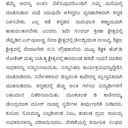
ಹೆಮ್ಮೆ ಅದನ್ನು ಉಳಿಸಿ ಬೆಳೆಸುವುದರೊಂದಿಗೆ ನಮ್ಮ ಮನೆಯಲ್ಲಿ
ಮಾತನಾಡುವ ಬಾಷೆ ಯಾವುದೇ ಆಗಿದ್ದರೂ ವ್ಯವಹಾರಿಕವಾಗಿ ಕನ್ನಡ
ಬಳಸಬೇಕು. ಎಲ್ಲ ಕಡೆ ಕನ್ನಡದ ನಾಮಫಲಕ ಕಡ್ಡಾಯವಾಗಿ
ಹಾಕುವಂತಾಗಬೇಕು ಎಂದರು. ಇದೇ ಸಂದರ್ಭ ಕ್ರೀಡಾ ಕ್ಷೇತ್ರದಲ್ಲಿ
ಚೆಪ್ಪುಡಿರ ಎಸ್ ಪೂಣಚ್ಚ, ಸೇನಾ ಕ್ಷೇತ್ರದಲ್ಲಿ ಚೇಂದ್ರಿಮಾಡ ನಂಜಪ್ಪ, ಶಿಕ್ಷಣ
ಕ್ಷೇತ್ರದಲ್ಲಿ ದೇವಣಗೇರಿ ಬಿ.ಸಿ ಪ್ರೌಢಶಾಲೆಯ ಮುಖ್ಯ ಶಿಕ್ಷಕ ಹೆಚ್.ಡಿ
ಲೋಕೇಶ್ ಮತ್ತು ಸಾಹಿತ್ಯ ಕ್ಷೇತ್ರದಲ್ಲಿ ಈರಮಂಡ ಹರಿಣಿ ಸಾಧನೆ ಮಾಡಿದ
ಸಾಧಕರನ್ನು ಸನ್ಮಾನಿಸಲಾಯಿತು. ಸನ್ಮಾನಿತರು ಕಾರ್ಯಕ್ರಮವನ್ನುದ್ದೇಶಿಸಿ
ಮಾತನಾಡಿದರು. ನಿರ್ದೇಶಕರಾದ ಚಿಲ್ಲವಂಡ ಕಾವೇರಪ್ಪ ಪ್ರಾಸ್ತಾವಿಕವಾಗಿ
ಮಾತನಾಡಿದರು. ಕನ್ನಡದಲ್ಲಿ ಹೆಚ್ಚು ಅಂಕ ಗಳಿಸಿದ ವಿದ್ಯಾರ್ಥಿಗಳಿಗೆ
ಬಹುಮಾನ ವಿತರಿಸಲಾಯಿತು. ಮೂಕಚಂಡ ಡಿ ಕಾವೇರಮ್ಮ,
ಚೇಂದ್ರಮಾಡ ಪವೀನ್ ನಾಚಪ್ಪ ಸ್ಫರ್ದೆಗಳ ತೀರ್ಪುಗಾರಿಕೆ ನೀಡಿದರು.
ಕುಸುಮ ಸೋಮಣ್ಣ, ಬಲ್ಲಡಿಚಂಡ ವಿಜು, ತಾತಂಡ ಪ್ರಭಾ ನಾಣಯ್ಯ
ಸಾಧಕರುಗಳನ್ನು ಪರಿಚಯಿಸಿದರು. ವೇದಿಕೆಯಲ್ಲಿ ಕರ್ನಾಟಕ ಸಂಘದ