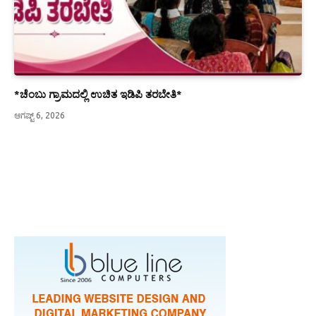
*ಚೆಂಬು ಗ್ರಾಮದಲ್ಲಿ ಉಚಿತ ಇಡಿಪಿ ತರಬೇತಿ*
ಆಗಷ್ಟ್ 6, 2026