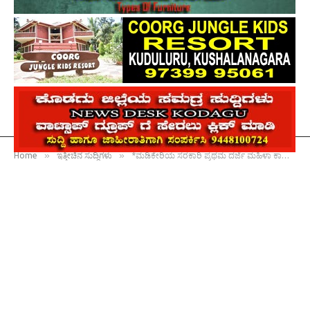
»
»
Home
ಇತ್ತೀಚಿನ ಸುದ್ದಿಗಳು
*ಮಡಿಕೇರಿಯ ಸರಕಾರಿ ಪ್ರಥಮ ದರ್ಜೆ ಮಹಿಳಾ ಕಾಲೇಜಿನಲ್ಲಿ ರೋಟರಾಕ್ಟ್ ಕ್ಲಬ್ ಸ್ಥಾಪನೆ*