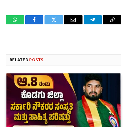
WhatsApp
Facebook
Twitter
Email
Telegram
Copy
Link
Website design development company services in Mangalore
Forex Trading Teacher in India
RELATED
POSTS