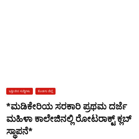
ಇತ್ತೀಚಿನ ಸುದ್ದಿಗಳು
ಕೊಡಗು ಜಿಲ್ಲೆ
*ಮಡಿಕೇರಿಯ ಸರಕಾರಿ ಪ್ರಥಮ ದರ್ಜೆ
ಮಹಿಳಾ ಕಾಲೇಜಿನಲ್ಲಿ ರೋಟರಾಕ್ಟ್ ಕ್ಲಬ್
ಸ್ಥಾಪನೆ*