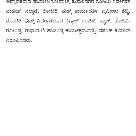
ಅಧ್ಯಾಪಕರಾದ ಡಾ.ವೇಣುಗೋಪಾಲ್, ಕುಶಾಲನಗರ ರೋಟರಿ ನಿದೇ೯ಶಕ
ಮಹೇಶ್ ನಲ್ವಾಡೆ, ರೋಟರಿ ವುಡ್ಸ್ ಕಾಯ೯ದಶಿ೯ ಪ್ರಮೀಳಾ ಶೆಟ್ಟಿ,
ರೋಟರಿ ವುಡ್ಸ್ ನಿದೇ೯ಶಕರಾದ ಕಿಗ್ಗಾಲ್ ರಂಜಿತ್, ಕಶ್ಯಪ್, ಹೆಚ್.ವಿ.
ರವೀಂದ್ರ, ರಾಧಾಮಣಿ ಹಾಜರಿದ್ದ ಕಾಯ೯ಕ್ರಮವನ್ನು ವಸಂತ್ ಕುಮಾರ್
ನಿರೂಪಿಸಿದರು.