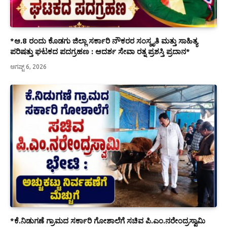
*ಆ.8 ರಂದು ಕೊಡಗು ಜಿಲ್ಲಾ ಸರ್ಕಾರಿ ನೌಕರರ ಸಂಸ್ಕೃತಿ ಮತ್ತು ಸಾಹಿತ್ಯ
ಪರಿಷತ್ತು ಘಟಕದ ಪದಗ್ರಹಣ : ಆದರ್ಶ ಸೇವಾ ರತ್ನ ಪ್ರಶಸ್ತಿ ಪ್ರದಾನ*
ಆಗಷ್ಟ್ 6, 2026
*ಕೆ.ನಿಡುಗಣೆ ಗ್ರಾಮದ ಸರ್ಕಾರಿ ಗೋಶಾಲೆಗೆ ಸಚಿವ ಪಿ.ಎಂ.ನರೇಂದ್ರಸ್ವಾಮಿ