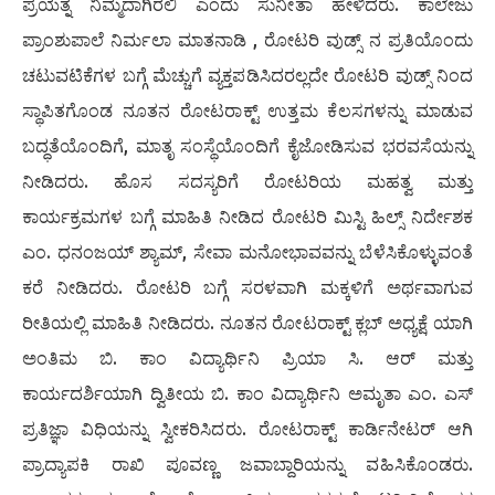
ಪ್ರಯತ್ನ ನಿಮ್ಮದಾಗಿರಲಿ ಎಂದು ಸುನೀತಾ ಹೇಳಿದರು. ಕಾಲೇಜು
ಪ್ರಾಂಶುಪಾಲೆ ನಿರ್ಮಲಾ ಮಾತನಾಡಿ , ರೋಟರಿ ವುಡ್ಸ್ ನ ಪ್ರತಿಯೊಂದು
ಚಟುವಟಿಕೆಗಳ ಬಗ್ಗೆ ಮೆಚ್ಚುಗೆ ವ್ಯಕ್ತಪಡಿಸಿದರಲ್ಲದೇ ರೋಟರಿ ವುಡ್ಸ್ ನಿಂದ
ಸ್ಥಾಪಿತಗೊಂಡ ನೂತನ ರೋಟರಾಕ್ಟ್ ಉತ್ತಮ ಕೆಲಸಗಳನ್ನು ಮಾಡುವ
ಬದ್ಧತೆಯೊಂದಿಗೆ, ಮಾತೃ ಸಂಸ್ಥೆಯೊಂದಿಗೆ ಕೈಜೋಡಿಸುವ ಭರವಸೆಯನ್ನು
ನೀಡಿದರು. ಹೊಸ ಸದಸ್ಯರಿಗೆ ರೋಟರಿಯ ಮಹತ್ವ ಮತ್ತು
ಕಾರ್ಯಕ್ರಮಗಳ ಬಗ್ಗೆ ಮಾಹಿತಿ ನೀಡಿದ ರೋಟರಿ ಮಿಸ್ಟಿ ಹಿಲ್ಸ್ ನಿರ್ದೇಶಕ
ಎಂ. ಧನಂಜಯ್ ಶ್ಯಾಮ್, ಸೇವಾ ಮನೋಭಾವವನ್ನು ಬೆಳೆಸಿಕೊಳ್ಳುವಂತೆ
ಕರೆ ನೀಡಿದರು. ರೋಟರಿ ಬಗ್ಗೆ ಸರಳವಾಗಿ ಮಕ್ಕಳಿಗೆ ಅರ್ಥವಾಗುವ
ರೀತಿಯಲ್ಲಿ ಮಾಹಿತಿ ನೀಡಿದರು. ನೂತನ ರೋಟರಾಕ್ಟ್ ಕ್ಲಬ್ ಅಧ್ಯಕ್ಷೆ ಯಾಗಿ
ಅಂತಿಮ ಬಿ. ಕಾಂ ವಿದ್ಯಾರ್ಥಿನಿ ಪ್ರಿಯಾ ಸಿ. ಆರ್ ಮತ್ತು
ಕಾರ್ಯದರ್ಶಿಯಾಗಿ ದ್ವಿತೀಯ ಬಿ. ಕಾಂ ವಿದ್ಯಾರ್ಥಿನಿ ಅಮೃತಾ ಎಂ. ಎಸ್
ಪ್ರತಿಜ್ಞಾ ವಿಧಿಯನ್ನು ಸ್ವೀಕರಿಸಿದರು. ರೋಟರಾಕ್ಟ್ ಕಾರ್ಡಿನೇಟರ್ ಆಗಿ
ಪ್ರಾದ್ಯಾಪಕಿ ರಾಖಿ ಪೂವಣ್ಣ ಜವಾಬ್ದಾರಿಯನ್ನು ವಹಿಸಿಕೊಂಡರು.