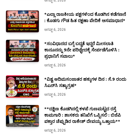
ಆಗಷ್ಟ್ 6, 2026
*ಎಲ್ಲಾ ರಾಜಕೀಯ ಪಕ್ಷಗಳಿಂದ ಕೊಡಗಿನ ಕಡೆಗಣನೆ
: ಕೊಡಗು ಗೌಡ ಹಿತ ರಕ್ಷಣಾ ವೇದಿಕೆ ಅಸಮಾಧಾನ*
ಆಗಷ್ಟ್ 6, 2026
*ಸಂವಿಧಾನದ ಬಗ್ಗೆ ಬದ್ಧತೆ ಇದ್ದರೆ ಮೀಸಲಾತಿ
ಕಾನೂನನ್ನು 9ನೇ ಪರಿಚ್ಛೇದಕ್ಕೆ ಸೇರ್ಪಡೆಗೊಳಿಸಿ :
ಪ್ರಧಾನಿಗೆ ಸವಾಲು*
ಆಗಷ್ಟ್ 6, 2026
*ವಿಶ್ವ ಆದಿಮಸಂಜಾತರ ಹಕ್ಕುಗಳ ದಿನ : ಸೆ.9 ರಂದು
ಸಿಎನ್‌ಸಿ ಸತ್ಯಾಗ್ರಹ*
ಆಗಷ್ಟ್ 6, 2026
**ದಕ್ಷಿಣ ಕೊಡಗಿನಲ್ಲಿ ಕಳಪೆ ಗುಣಮಟ್ಟದ ರಸ್ತೆ
ಕಾಮಗಾರಿ : ಶಾಸಕರು ತನಿಖೆಗೆ ಒಪ್ಪಿಸಲಿ : ಬಿಜೆಪಿ
ವಕ್ತಾರ ಚೆಪ್ಪುಡಿರ ರಾಕೇಶ್ ದೇವಯ್ಯ ಒತ್ತಾಯ**
ಆಗಷ್ಟ್ 6, 2026