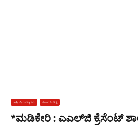
ಇತ್ತೀಚಿನ ಸುದ್ದಿಗಳು
ಕೊಡಗು ಜಿಲ್ಲೆ
*ಮಡಿಕೇರಿ : ಎಎಲ್‌ಜಿ ಕ್ರೆಸೆಂಟ್