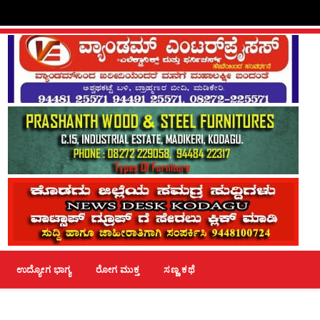
ಉದ್ಯೋಗ ಭಾಗ್ಯ
ರೋಗ ಮುಕ್ತ
ಸಣ್ಣ ಕಥೆ