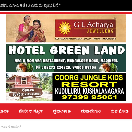
ನ
ಭಾರತ
ಪೊಲೀಸ್ ನ್ಯೂಸ್
ಪ್ರವಾಸಿತಾಣ
ಮಹಾದೇಗುಲ
ರುಚಿ ನೋಡಿ
ೆದ ಆಹಾರ ಉತ್ಸವ*