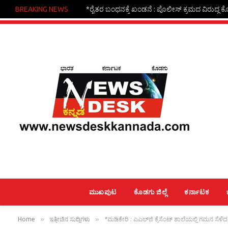
BREAKING NEWS
*ಗಾಂಜಾ ಮಾರಾಟ : ಅಸ್ಸಾಂ ಮೂಲದ ಕಾರ್ಮಿಕರ ಬಂಧ
ಮುಖಪುಟ
ಕೊಡಗು ಜಿಲ್ಲೆ
ಕರ್ನಾಟಕ
»
»
Home
ಇತ್ತೀಚಿನ ಸುದ್ದಿಗಳು
*ಮಡಿಕೇರಿ : ಎಎಲ್‌ಜಿ ಕ್ರೆಸೆಂಟ್ ಶಾಲೆಯಲ್ಲಿ ಗಮನ ಸೆಳ