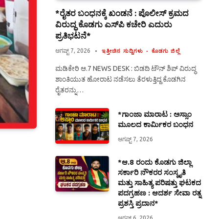
*ರೈತರ ಬಂಧನಕ್ಕೆ ಖಂಡನೆ : ಪೊಲೀಸ್ ಕ್ರಮದ
ವಿರುದ್ಧ ಕೊಡಗು ಎಸ್‍ಪಿ ಕಚೇರಿ ಎದುರು
ಪ್ರತಿಭಟನೆ*
ಆಗಷ್ಟ್ 7, 2026
ಇತ್ತೀಚಿನ ಸುದ್ದಿಗಳು
ಕೊಡಗು ಜಿಲ್ಲೆ
ಮಡಿಕೇರಿ ಆ.7 NEWS DESK : ಬಿಡದಿ ಟೌನ್ ಶಿಪ್ ವಿರುದ್ಧ
ಶಾಂತಿಯುತ ಹೋರಾಟ ನಡೆಸಲು ತೆರಳುತ್ತಿದ್ದ ಕೊಡಗಿನ
ರೈತರನ್ನು…
*ಗಾಂಜಾ ಮಾರಾಟ : ಅಸ್ಸಾಂ
ಮೂಲದ ಕಾರ್ಮಿಕರ ಬಂಧನ
ಆಗಷ್ಟ್ 7, 2026
*ಆ.8 ರಂದು ಕೊಡಗು ಜಿಲ್ಲಾ
ಸರ್ಕಾರಿ ನೌಕರರ ಸಂಸ್ಕೃತಿ
ಮತ್ತು ಸಾಹಿತ್ಯ ಪರಿಷತ್ತು ಘಟಕದ
ಪದಗ್ರಹಣ : ಆದರ್ಶ ಸೇವಾ ರತ್ನ
ಪ್ರಶಸ್ತಿ ಪ್ರದಾನ*
ಆಗಷ್ಟ್ 6, 2026