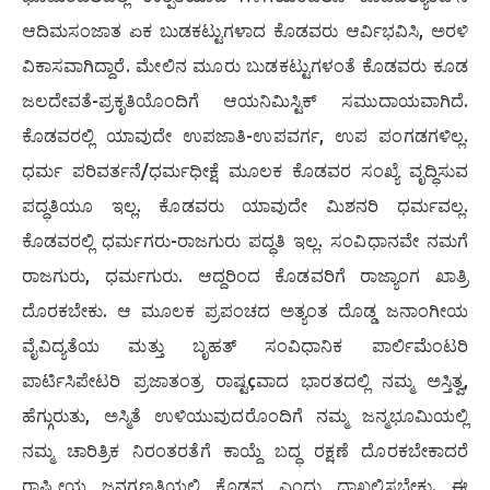
ಆದಿಮಸಂಜಾತ ಏಕ ಬುಡಕಟ್ಟುಗಳಾದ ಕೊಡವರು ಆರ್ವಿಭವಿಸಿ, ಅರಳಿ
ವಿಕಾಸವಾಗಿದ್ದಾರೆ. ಮೇಲಿನ ಮೂರು ಬುಡಕಟ್ಟುಗಳಂತೆ ಕೊಡವರು ಕೂಡ
ಜಲದೇವತೆ-ಪ್ರಕೃತಿಯೊಂದಿಗೆ ಆಯನಿಮಿಸ್ಟಿಕ್ ಸಮುದಾಯವಾಗಿದೆ.
ಕೊಡವರಲ್ಲಿ ಯಾವುದೇ ಉಪಜಾತಿ-ಉಪವರ್ಗ, ಉಪ ಪಂಗಡಗಳಿಲ್ಲ.
ಧರ್ಮ ಪರಿವರ್ತನೆ/ಧರ್ಮಧೀಕ್ಷೆ ಮೂಲಕ ಕೊಡವರ ಸಂಖ್ಯೆ ವೃದ್ಧಿಸುವ
ಪದ್ಧತಿಯೂ ಇಲ್ಲ. ಕೊಡವರು ಯಾವುದೇ ಮಿಶನರಿ ಧರ್ಮವಲ್ಲ.
ಕೊಡವರಲ್ಲಿ ಧರ್ಮಗರು-ರಾಜಗುರು ಪದ್ಧತಿ ಇಲ್ಲ. ಸಂವಿಧಾನವೇ ನಮಗೆ
ರಾಜಗುರು, ಧರ್ಮಗುರು. ಆದ್ದರಿಂದ ಕೊಡವರಿಗೆ ರಾಜ್ಯಾಂಗ ಖಾತ್ರಿ
ದೊರಕಬೇಕು. ಆ ಮೂಲಕ ಪ್ರಪಂಚದ ಅತ್ಯಂತ ದೊಡ್ಡ ಜನಾಂಗೀಯ
ವೈವಿದ್ಯತೆಯ ಮತ್ತು ಬೃಹತ್ ಸಂವಿಧಾನಿಕ ಪಾರ್ಲಿಮೆಂಟರಿ
ಪಾರ್ಟಿಸಿಪೇಟರಿ ಪ್ರಜಾತಂತ್ರ ರಾಷ್ಟçವಾದ ಭಾರತದಲ್ಲಿ ನಮ್ಮ ಅಸ್ತಿತ್ವ,
ಹೆಗ್ಗುರುತು, ಅಸ್ಮಿತೆ ಉಳಿಯುವುದರೊಂದಿಗೆ ನಮ್ಮ ಜನ್ಮಭೂಮಿಯಲ್ಲಿ
ನಮ್ಮ ಚಾರಿತ್ರಿಕ ನಿರಂತರತೆಗೆ ಕಾಯ್ದೆ ಬದ್ಧ ರಕ್ಷಣೆ ದೊರಕಬೇಕಾದರೆ
ರಾಷ್ಟ್ರೀಯ ಜನಗಣತಿಯಲ್ಲಿ ಕೊಡವ ಎಂದು ದಾಖಲಿಸಬೇಕು. ಈ