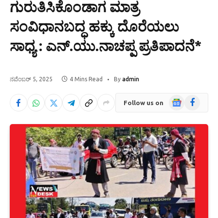
ಗುರುತಿಸಿಕೊಂಡಾಗ ಮಾತ್ರ
ಸಂವಿಧಾನಬದ್ಧ ಹಕ್ಕು ದೊರೆಯಲು
ಸಾಧ್ಯ : ಎನ್.ಯು.ನಾಚಪ್ಪ ಪ್ರತಿಪಾದನೆ*
ನವೆಂಬರ್ 5, 2025
4 Mins Read
By
admin
Google
Facebook
Follow us on
News