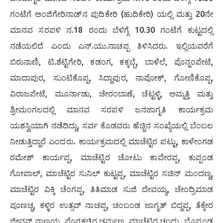
ಗಂಟೆಗೆ ಅಂಜಿಗೇರಿನಾಡ್‌ನ ಪುದಿಕೇರಿ (ಹುದಿಕೇರಿ) ಯಲ್ಲಿ ಮತ್ತು 20ನೇ
ಮಾನವ ಸರಪಳಿ ನ.18 ರಂದು ಬೆಳಿಗ್ಗೆ 10.30 ಗಂಟೆಗೆ ಕುಟ್ಟದಲ್ಲಿ
ನಡೆಯಲಿದೆ ಎಂದು ಎನ್.ಯು.ನಾಚಪ್ಪ ತಿಳಿಸಿದರು. ಇಲ್ಲಿಯವರೆಗೆ
ಬಿರುನಾಣಿ, ಟಿ.ಶೆಟ್ಟಿಗೇರಿ, ಕಡಂಗ, ಕಕ್ಕಬ್ಬೆ, ಬಾಳೆಲೆ, ಪೊನ್ನಂಪೇಟೆ,
ಮಾದಾಪುರ, ಸುಂಟಿಕೊಪ್ಪ, ಸಿದ್ದಾಪುರ, ನಾಪೋಕ್, ಗೋಣಿಕೊಪ್ಪ,
ವಿರಾಜಪೇಟೆ, ಮೂರ್ನಾಡು, ಚೇರಂಬಾಣೆ, ಚೆಟ್ಟಳ್ಳಿ, ಅಮ್ಮತ್ತಿ ಮತ್ತು
ಶ್ರೀಮಂಗಲದಲ್ಲಿ ಮಾನವ ಸರಪಳಿ ಜನಜಾಗೃತಿ ಕಾರ್ಯಕ್ರಮ
ಯಶಸ್ವಿಯಾಗಿ ನಡೆದಿದ್ದು, ಸರ್ವ ಕೊಡವರು ಹೆಚ್ಚಿನ ಸಂಖ್ಯೆಯಲ್ಲಿ ಬೆಂಬಲ
ನೀಡುತ್ತಿದ್ದಾರೆ ಎಂದರು. ಕಾರ್ಯಕ್ರಮದಲ್ಲಿ ಮಾಚೆಟ್ಟಿರ ಪಟ್ಟು, ಕಾಳೇಂಗಡ
ರಮೇಶ್ ಕಾರ್ಯಪ್ಪ, ಮಾಚೆಟ್ಟಿರ ಚೋಟು ಕಾವೇರಪ್ಪ, ಕುಪ್ಪಂಡ
ಗೋಪಾಲ್, ಮಾಚೆಟ್ಟಿರ ಸುನಿಲ್ ಕುಟ್ಟಪ್ಪ, ಮಾಚೆಟ್ಟಿರ ಸಚಿನ್ ಮಂದಣ್ಣ,
ಮಾಚೆಟ್ಟಿರ ವಿಕ್ಕಿ ಚೆಂಗಪ್ಪ, ತಿತಿಮಾಡ ಸುಜಿ ದೇವಯ್ಯ, ಚೇಂದ್ರಿಮಾಡ
ಪೂಣಚ್ಚ, ಕಳ್ಳಿರ ಉತ್ಸವ್ ನಾಚಪ್ಪ, ಚಂಬಂಡ ಜಾಗೃತ್ ಬಿದ್ದಪ್ಪ, ತೆಕ್ಕೇರ
ಜೀವನ್ ನಾಣಯ್ಯ, ಪೊನ್ನಕಚ್ಚಿರ ಚರ್ಮಣ, ಮಾಚೆಟ್ಟಿರ ಚಂದ್ರು, ಬೊಪ್ಪಂಡ