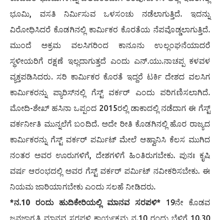
ಭೂಮಿ, ವಸತಿ ನಿರ್ಮಿಸುವ ಒಳಸಂಚು ನಡೆಲಾಗುತ್ತಿದೆ. ಇದನ್ನು
ವಿರೋಧಿಸಿದರೆ ಕೊಡಗಿನಲ್ಲಿ ಕಾರ್ಮಿಕರ ಕೊರತೆಯ ನೆಪವೊಡ್ಡಲಾಗುತ್ತಿದೆ.
ಮುಂದೆ ಅಕ್ರಮ ವಲಸಿಗರಿಂದ ಕಾನೂನು ಉಲ್ಲಂಘನೆಯಾದರೆ
ಸ್ಥಳೀಯರಿಗೆ ರಕ್ಷಣೆ ಇಲ್ಲದಾಗುತ್ತದೆ ಎಂದು ಎನ್.ಯು.ನಾಚಪ್ಪ ಕಳವಳ
ವ್ಯಕ್ತಪಡಿಸಿದರು. ಸರಿ ಕಾರ್ಮಿಕರ ಕೊರತೆ ಇದ್ದರೆ ಟರ್ಕಿ ದೇಶದ ವಲಸಿಗ
ಕಾರ್ಮಿಕರನ್ನು ಪ್ಯಾರಿಸ್‌ನಲ್ಲಿ ಗೆಸ್ಟ್ ವರ್ಕರ್ ಎಂದು ಪರಿಗಣಿಸಲಾಗಿದೆ.
ಮೋದಿ-ಶೇಖ್ ಹಸಿನಾ ಒಪ್ಪಂದ 2015ರಲ್ಲಿ ಡಾಕಾದಲ್ಲಿ ನಡೆದಾಗ ಈ ಗೆಸ್ಟ್
ವರ್ಕರ್ನೀತಿ ಮುನ್ನಲೆಗೆ ಬಂದಿದೆ. ಅದೇ ರೀತಿ ಕೊಡಗಿನಲ್ಲಿ ಹೊರ ರಾಜ್ಯದ
ಕಾರ್ಮಿಕರನ್ನು ಗೆಸ್ಟ್ ವರ್ಕರ್ ಪರ್ಮಿಟ್ ಮೇಲೆ ಆಹ್ವಾನಿಸಿ ಕೆಲಸ ಮುಗಿದ
ನಂತರ ಅವರ ಊರುಗಳಿಗೆ, ದೇಶಗಳಿಗೆ ಹಿಂತಿರುಗಬೇಕು. ಪುನಃ ಕೃಷಿ
ವರ್ಷ ಆರಂಭದಲ್ಲಿ ಅವರ ಗೆಸ್ಟ್ ವರ್ಕರ್ ಪರ್ಮಿಟ್ ನವೀಕರಿಸಬೇಕು. ಈ
ನಿಯಮ ಜಾರಿಯಾಗಬೇಕು ಎಂದು ಸಲಹೆ ನೀಡಿದರು.
*ನ.10 ರಂದು ಹುದಿಕೇರಿಯಲ್ಲಿ ಮಾನವ ಸರಪಳಿ*
19ನೇ ಕೊಡವ
ಜನಜಾಗೃತಿ ಮಾನವ ಸರಪಳಿ ಕಾರ್ಯಕ್ರಮ ನ.10 ರಂದು ಬೆಳಿಗ್ಗೆ 10.30