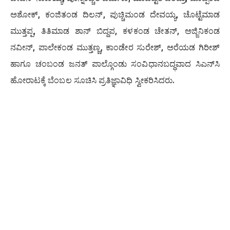
ಅಶೋಕ್, ಕಂಜಿತಂಡ ದಿಲನ್, ಪುಚ್ಚಿಮಂಡ ದೇವಯ್ಯ, ಚೊಟ್ಟೆಮಾಡ
ಮುತ್ತಪ್ಪ, ತಿತಿಮಾಡ ಶಾನ್ ಬಿದ್ದಪ, ಕಳಕಂಡ ಚೇತನ್, ಅಜ್ಜಿನಿಕಂಡ
ನವೀನ್, ಪಾಲೇಕಂಡ ಮುತ್ತಣ್ಣ, ಕಾಂಡೇರ ಸುರೇಶ್, ಅರೆಯಡ ಗಿರೀಶ್
ಹಾಗೂ ಚಂಬಂಡ ಜನತ್ ಪಾಲ್ಗೊಂಡು ಸಂವಿಧಾನಬದ್ಧವಾದ ಸಿಎನ್‌ಸಿ
ಹೋರಾಟಕ್ಕೆ ಬೆಂಬಲ ಸೂಚಿಸಿ ಪ್ರತಿಜ್ಞಾವಿಧಿ ಸ್ವೀಕರಿಸಿದರು.