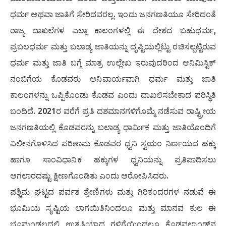
ಧರ್ಮ ಅಥವಾ ಜಾತಿಗೆ ಸೇರಿದವರಲ್ಲ. ಇಂದು ಜನಗಣತಿಯೂ ಸೇರಿದಂತೆ
ರಾಜ್ಯ ದಾಖಲೆಗಳ ಎಲ್ಲಾ ಕಾಲಂಗಳಲ್ಲಿ ಈ ದೇಶದ ಬಹುಧರ್ಮ,
ಪ್ರಬಲಧರ್ಮ ಮತ್ತು ಬಲಾಡ್ಯ ಜಾತಿಯನ್ನು ದೃಷ್ಟಿಯಲ್ಲಿಟ್ಟು ರಚಿಸಲ್ಪಟ್ಟಿರುವ
ಧರ್ಮ ಮತ್ತು ಜಾತಿ ಬಗ್ಗೆ ಮಾತ್ರ ಉಲ್ಲೇಖ ಇರುವುದರಿಂದ ಆನಿಮಿಸ್ಟಿಕ್
ನಂಬಿಗೆಯ ಕೊಡವರು ಅನಿವಾರ್ಯವಾಗಿ ಧರ್ಮ ಮತ್ತು ಜಾತಿ
ಕಾಲಂಗಳನ್ನು ಒಪ್ಪಿಕೊಂಡು ಕೊಡವ ಎಂದು ದಾಖಲಿಸಬೇಕಾದ ಪರಿಸ್ಥಿತಿ
ಬಂದಿದೆ. 2021ರ ವರೆಗೆ ಪ್ರತಿ ದಶಮಾನಗಳಿಗೊಮ್ಮೆ ನಡೆಸುವ ರಾಷ್ಟ್ರೀಯ
ಜನಗಣತಿಯಲ್ಲಿ ಕೊಡವರನ್ನು ಬಲಾಡ್ಯ ಧಾರ್ಮಿಕ ಮತ್ತು ಜಾತಿಯೊಂದಿಗೆ
ವಿಲೀನಗೊಳಿಸಿದ ಪರಿಣಾಮ ಕೊಡವರ ಧ್ವನಿ ಸ್ವಯಂ ನಿರ್ಣಯದ ಹಕ್ಕು
ಹಾಗೂ ಸಾಂವಿಧಾನಿಕ ಹಕ್ಕುಗಳ ಧ್ವನಿಯನ್ನು ಪ್ರತಿಪಾದಿಸಲು
ಆಗಲಾರದಷ್ಟು ಕ್ಷೀಣಗೊಂಡಿತು ಎಂದು ಆರೋಪಿಸಿದರು.
ಪಶ್ಚಿಮ ಘಟ್ಟದ ಪರ್ವತ ಶ್ರೇಣಿಗಳು ಮತ್ತು ಗಿರಿಕಂದರಗಳ ನಡುವೆ ಈ
ಭೂಮಿಯ ಸೃಷ್ಟಿಯ ಲಾಗಯಿತಿನಿಂದಲೂ ಮತ್ತು ಮಾನವ ಕುಲ ಈ
ಭೂಮಂಡಲದಲ್ಲಿ ಉತ್ಪತಿಯಾದ ಗಳಿಗೆಯಿಂದಲೂ ಕೊಡವಲ್ಯಾಂಡ್‌ನ