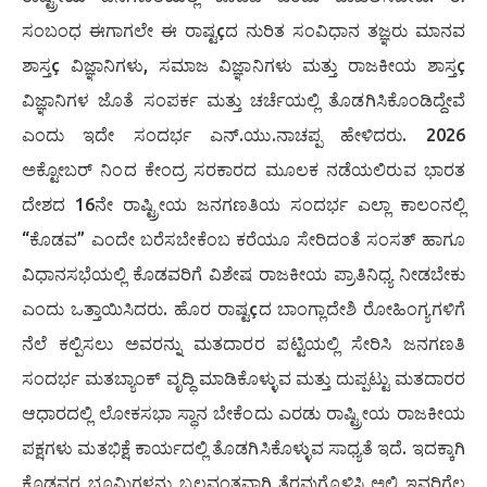
ಸಂಬಂಧ ಈಗಾಗಲೇ ಈ ರಾಷ್ಟçದ ನುರಿತ ಸಂವಿಧಾನ ತಜ್ಞರು ಮಾನವ
ಶಾಸ್ತç ವಿಜ್ಞಾನಿಗಳು, ಸಮಾಜ ವಿಜ್ಞಾನಿಗಳು ಮತ್ತು ರಾಜಕೀಯ ಶಾಸ್ತç
ವಿಜ್ಞಾನಿಗಳ ಜೊತೆ ಸಂಪರ್ಕ ಮತ್ತು ಚರ್ಚೆಯಲ್ಲಿ ತೊಡಗಿಸಿಕೊಂಡಿದ್ದೇವೆ
ಎಂದು ಇದೇ ಸಂದರ್ಭ ಎನ್.ಯು.ನಾಚಪ್ಪ ಹೇಳಿದರು. 2026
ಅಕ್ಟೋಬರ್ ನಿಂದ ಕೇಂದ್ರ ಸರಕಾರದ ಮೂಲಕ ನಡೆಯಲಿರುವ ಭಾರತ
ದೇಶದ 16ನೇ ರಾಷ್ಟ್ರೀಯ ಜನಗಣತಿಯ ಸಂದರ್ಭ ಎಲ್ಲಾ ಕಾಲಂನಲ್ಲಿ
“ಕೊಡವ” ಎಂದೇ ಬರೆಸಬೇಕೆಂಬ ಕರೆಯೂ ಸೇರಿದಂತೆ ಸಂಸತ್ ಹಾಗೂ
ವಿಧಾನಸಭೆಯಲ್ಲಿ ಕೊಡವರಿಗೆ ವಿಶೇಷ ರಾಜಕೀಯ ಪ್ರಾತಿನಿಧ್ಯ ನೀಡಬೇಕು
ಎಂದು ಒತ್ತಾಯಿಸಿದರು. ಹೊರ ರಾಷ್ಟçದ ಬಾಂಗ್ಲಾದೇಶಿ ರೋಹಿಂಗ್ಯಗಳಿಗೆ
ನೆಲೆ ಕಲ್ಪಿಸಲು ಅವರನ್ನು ಮತದಾರರ ಪಟ್ಟಿಯಲ್ಲಿ ಸೇರಿಸಿ ಜನಗಣತಿ
ಸಂದರ್ಭ ಮತಬ್ಯಾಂಕ್ ವೃದ್ಧಿ ಮಾಡಿಕೊಳ್ಳುವ ಮತ್ತು ದುಪ್ಪಟ್ಟು ಮತದಾರರ
ಆಧಾರದಲ್ಲಿ ಲೋಕಸಭಾ ಸ್ಥಾನ ಬೇಕೆಂದು ಎರಡು ರಾಷ್ಟ್ರೀಯ ರಾಜಕೀಯ
ಪಕ್ಷಗಳು ಮತಭಿಕ್ಷೆ ಕಾರ್ಯದಲ್ಲಿ ತೊಡಗಿಸಿಕೊಳ್ಳುವ ಸಾಧ್ಯತೆ ಇದೆ. ಇದಕ್ಕಾಗಿ
ಕೊಡವರ ಭೂಮಿಗಳನ್ನು ಬಲವಂತವಾಗಿ ತೆರವುಗೊಳಿಸಿ ಅಲ್ಲಿ ಇವರಿಗೆಲ್ಲ