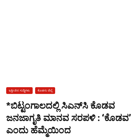
ಇತ್ತೀಚಿನ ಸುದ್ದಿಗಳು
ಕೊಡಗು ಜಿಲ್ಲೆ
*ಬಿಟ್ಟಂಗಾಲದಲ್ಲಿ ಸಿಎನ್‍ಸಿ ಕೊಡವ
ಜನಜಾಗೃತಿ ಮಾನವ ಸರಪಳಿ : ‘ಕೊಡವ’
ಎಂದು ಹೆಮ್ಮೆಯಿಂದ