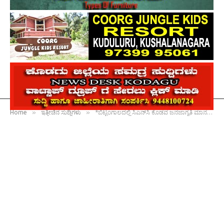
»
»
Home
ಇತ್ತೀಚಿನ ಸುದ್ದಿಗಳು
*ಬಿಟ್ಟಂಗಾಲದಲ್ಲಿ ಸಿಎನ್‍ಸಿ ಕೊಡವ ಜನಜಾಗೃತಿ ಮಾನವ ಸರಪಳಿ : ‘ಕೊಡವ’ ಎಂದು ಹೆಮ್ಮೆಯಿಂದ ಗುರುತಿಸಿಕೊಂಡಾಗ ಮಾತ್ರ ಸಂವಿಧಾನಬದ್ಧ ಹಕ್ಕು ದೊರೆಯಲು ಸಾಧ್ಯ : ಎನ್.ಯು.ನಾಚಪ್ಪ ಪ್ರತಿಪಾದನೆ*